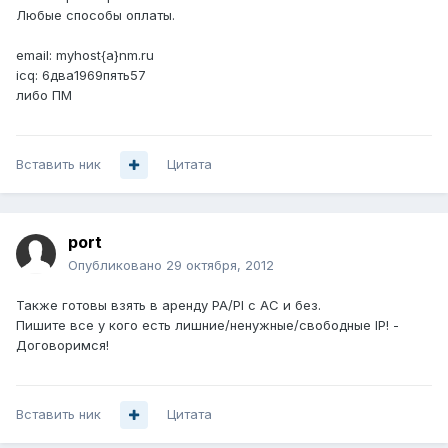
Любые способы оплаты.
email: myhost{a}nm.ru
icq: 6два1969пять57
либо ПМ
Вставить ник
Цитата
port
Опубликовано
29 октября, 2012
Также готовы взять в аренду PA/PI с АС и без.
Пишите все у кого есть лишние/ненужные/свободные IP! -
Договоримся!
Вставить ник
Цитата