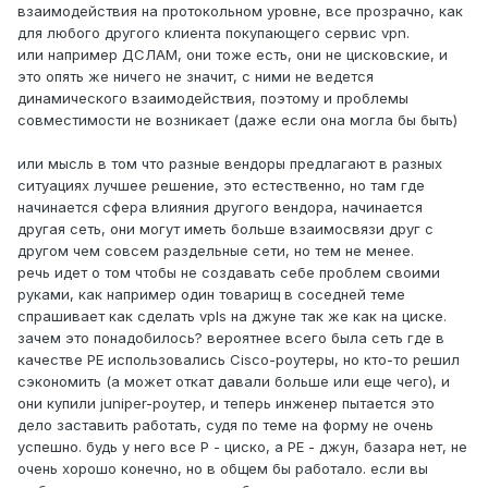
взаимодействия на протокольном уровне, все прозрачно, как
для любого другого клиента покупающего сервис vpn.
или например ДСЛАМ, они тоже есть, они не цисковские, и
это опять же ничего не значит, с ними не ведется
динамического взаимодействия, поэтому и проблемы
совместимости не возникает (даже если она могла бы быть)
или мысль в том что разные вендоры предлагают в разных
ситуациях лучшее решение, это естественно, но там где
начинается сфера влияния другого вендора, начинается
другая сеть, они могут иметь больше взаимосвязи друг с
другом чем совсем раздельные сети, но тем не менее.
речь идет о том чтобы не создавать себе проблем своими
руками, как например один товарищ в соседней теме
спрашивает как сделать vpls на джуне так же как на циске.
зачем это понадобилось? вероятнее всего была сеть где в
качестве РЕ использовались Cisco-роутеры, но кто-то решил
сэкономить (а может откат давали больше или еще чего), и
они купили juniper-роутер, и теперь инженер пытается это
дело заставить работать, судя по теме на форму не очень
успешно. будь у него все Р - циско, а РЕ - джун, базара нет, не
очень хорошо конечно, но в общем бы работало. если вы