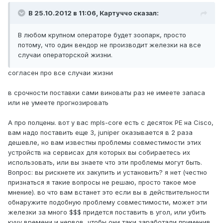
В 25.10.2012 в 11:06, Картуччо сказал:
В любом крупном операторе будет зоопарк, просто
потому, что один вендор не производит железки на все
случаи операторской жизни.
согласен про все случаи жизни
в срочности поставки сами виноваты раз не имеете запаса
или не умеете прогнозировать
А про полцены. вот у вас mpls-core есть с десяток РЕ на Cisco,
вам надо поставить еще 3, juniper оказывается в 2 раза
дешевле, но вам известны проблемы совместимости этих
устройств на сервисах для которых вы собираетесь их
использовать, или вы знаете что эти проблемы могут быть.
Вопрос: вы рискнете их закупить и установить? я нет (честно
признаться я такие вопросы не решаю, просто такое мое
мнение). во что вам встанет это если вы в действительности
обнаружите подобную проблему совместимости, может эти
железки за много $$$ придется поставить в угол, или убить
кучу времени и нервов, чтобы они таки заработали применив