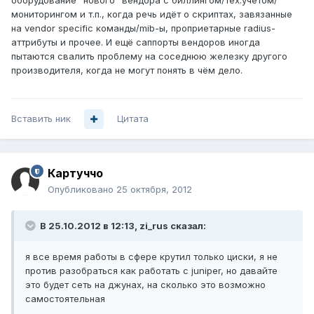
оборудование "нового" вендора с биллингом/тех.учётом/
мониторингом и т.п., когда речь идёт о скриптах, завязанные
на vendor specific команды/mib-ы, проприетарные radius-
аттрибуты и прочее. И ещё саппорты вендоров иногда
пытаются свалить проблему на соседнюю железку другого
производителя, когда не могут понять в чём дело.
Вставить ник
Цитата
Картуччо
Опубликовано
25 октября, 2012
В 25.10.2012 в 12:13, zi_rus сказал:
я все время работы в сфере крутил только циски, я не
против разобраться как работать с juniper, но давайте
это будет сеть на джунах, на сколько это возможно
самостоятельная