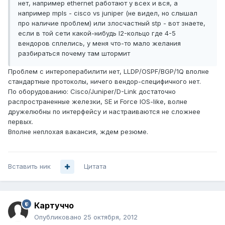
нет, например ethernet работают у всех и вся, а
например mpls - cisco vs juniper (не видел, но слышал
про наличие проблем) или злосчастный stp - вот знаете,
если в той сети какой-нибудь l2-кольцо где 4-5
вендоров сплелись, у меня что-то мало желания
разбираться почему там штормит
Проблем с интероперабилити нет, LLDP/OSPF/BGP/1Q вполне
стандартные протоколы, ничего вендор-специфичного нет.
По оборудованию: Cisco/Juniper/D-Link достаточно
распространенные железки, SE и Force IOS-like, волне
дружелюбны по интерфейсу и настраиваются не сложнее
первых.
Вполне неплохая вакансия, ждем резюме.
Вставить ник
Цитата
Картуччо
Опубликовано
25 октября, 2012