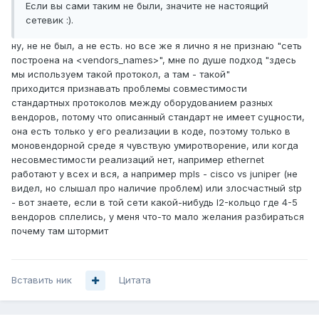
Если вы сами таким не были, значите не настоящий
сетевик :).
ну, не не был, а не есть. но все же я лично я не признаю "сеть
построена на <vendors_names>", мне по душе подход "здесь
мы используем такой протокол, а там - такой"
приходится признавать проблемы совместимости
стандартных протоколов между оборудованием разных
вендоров, потому что описанный стандарт не имеет сущности,
она есть только у его реализации в коде, поэтому только в
моновендорной среде я чувствую умиротворение, или когда
несовместимости реализаций нет, например ethernet
работают у всех и вся, а например mpls - cisco vs juniper (не
видел, но слышал про наличие проблем) или злосчастный stp
- вот знаете, если в той сети какой-нибудь l2-кольцо где 4-5
вендоров сплелись, у меня что-то мало желания разбираться
почему там штормит
Вставить ник
Цитата