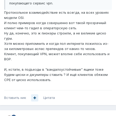
покупающего сервис vpn.
Протокольное взаимодействие есть всегда, на всех уровнях
модели OSI.
И полно примеров когда совершенно вот такой прозрачный
клиент чем-то гадил в операторскую сеть.
Ну да, конечно, это ж пионэры строили, а не великие циско
гуры.
Хотя можно припомнить и когда пол интернета ложилось из-
за километровых аспас препендов от каких-то чехов.
Клиент, покупающий VPN, может вполне себе использовать и
BGP.
И, кстати, в подъезды в "вандалоустойчивые" ящики тоже
будем циски и джуниперы ставить ? И ещё клиентов обяжем
CPE от циско использовать.
Вставить ник
Цитата