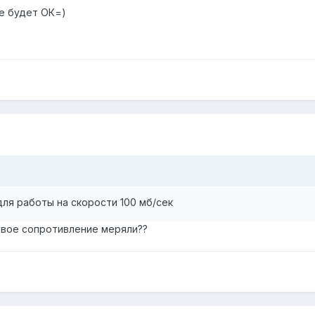
се будет ОК=)
ля работы на скорости 100 мб/сек
новое сопротивление меряли??