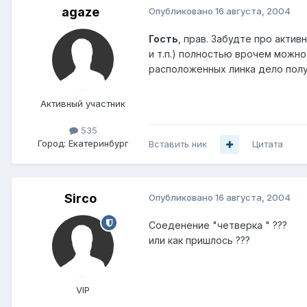
agaze
Опубликовано
16 августа, 2004
Гость
, прав. Забудте про актив
и т.п.) полностью врочем можно
расположенных линка дело получ
Активный участник
535
Город:
Екатеринбург
Вставить ник
Цитата
Sirco
Опубликовано
16 августа, 2004
Соеденение "четверка " ???
или как пришлось ???
VIP