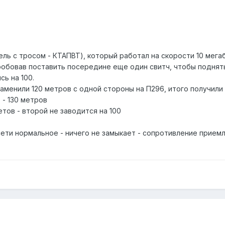
ель с тросом - КТАПВТ), который работал на скорости 10 мегаб
обовав поставить посередине еще один свитч, чтобы поднять 
сь на 100.
менили 120 метров с одной стороны на П296, итого получили 1 
 - 130 метров
тов - второй не заводится на 100
ети нормальное - ничего не замыкает - сопротивление приемл