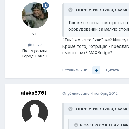
В 04.11.2012 в 17:59, Saab9
Так же не стоит смотреть на
оборудовании за малую стои
VIP
"Так" же - это "как" же? Или т
13.2k
Кроме того, "отрицая - предлага
Пол:
Мужчина
вместо них? MAXBridge?
Город:
Бавлы
Вставить ник
Цитата
aleks6761
Опубликовано
4 ноября, 2012
В 04.11.2012 в 17:59, Saab9
В 04.11.2012 в 17:47, ale