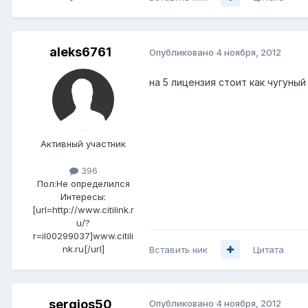
aleks6761
Опубликовано
4 ноября, 2012
на 5 лицензия стоит как чугуный
Активный участник
396
Пол:
Не определился
Интересы:
[url=http://www.citilink.r
u/?
r=il00299037]www.citili
nk.ru[/url]
Вставить ник
Цитата
sergios50
Опубликовано
4 ноября, 2012