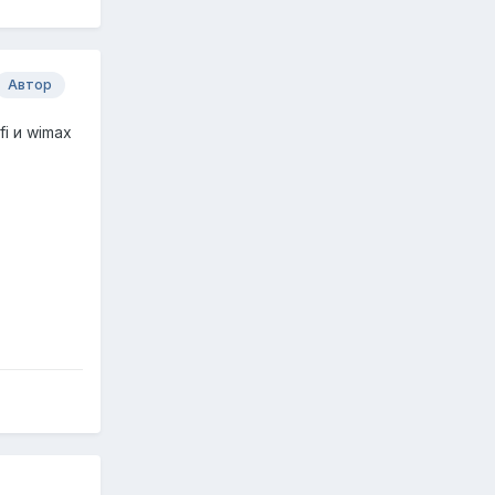
Автор
i и wimax