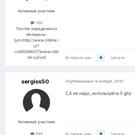
Активный участник
396
Пол:
Не определился
Интересы:
[url=http://www.citilink.r
u/?
r=il00299037]www.citili
nk.ru[/url]
Вставить ник
Цитата
sergios50
Опубликовано
4 ноября, 2012
2,4 не надо, используйте 5 ghz
Активный участник
696
Вставить ник
Цитата