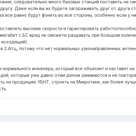
ухание, следовательно много базовых станций поставить не с
другу. Даже если вы их будете загораживать друг от друга с
ва все равно будут фонить во все стороны, особенно если у н
доставлять высокие скорости и гарантировать работоспособн
0 мегабит с БС вряд ли сможете раздавать при большом колич
 исходящий).
в 2.4ггц, потому что нет нормальных узконаправленных антен
ти нормального инженера, который все объяснит и наставит на
юдей, которые уже давно этим делом занимаются и не повторя
еть на продукцию УБНТ, строить на Микротике, как более луч
ть.