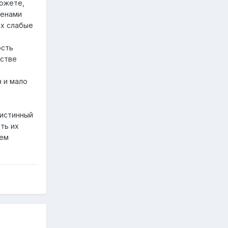
можете,
тенами
их слабые
ость
естве
н и мало
 истинный
ть их
шем