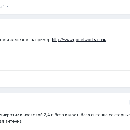
из 4
том и железом ,например
http://www.gonetworks.com/
икротик и частотой 2,4 и база и мост. база антенна секторные
ная антенна