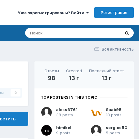
Регистрация
Уже зарегистрированы? Войти
Вся активность
Ответы
Created
Последний ответ
98
13 г
13 г
ки
0
TOP POSTERS IN THIS TOPIC
aleks6761
Saab95
38 posts
18 posts
ветить
himikell
sergios50
9 posts
5 posts