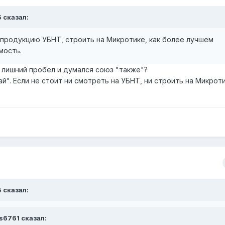
5 сказал:
 продукцию УБНТ, строить на Микротике, как более лучшем
мость.
ут лишний пробел и думался союз "также"?
й". Если не стоит ни смотреть на УБНТ, ни строить на Микроти
5 сказал:
ks6761 сказал: