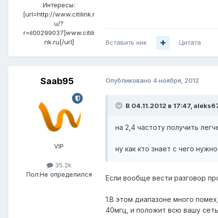
Интересы:
[url=http://www.citilink.r
u/?
r=il00299037]www.citili
nk.ru[/url]
Вставить ник
Цитата
Saab95
Опубликовано
4 ноября, 2012
В 04.11.2012 в 17:47, aleks6
на 2,4 частоту получить легч
VIP
ну как кто знает с чего нуж
35.2k
Пол:
Не определился
Если вообще вести разговор про
1.В этом диапазоне много поме
40мгц, и положит всю вашу сеть