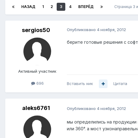
НАЗАД
1
2
3
4
ВПЕРЁД
Страница 3 
sergios50
Опубликовано
4 ноября, 2012
берите готовые решения с соф
Активный участник
696
Вставить ник
Цитата
aleks6761
Опубликовано
4 ноября, 2012
мы определились на продукции м
или 360°. а мост узконаправель