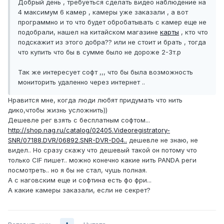
Добрый день , требуеться сделать видео наблюдение на
4 максимум 6 камер , камеры уже заказали , а вот
программно и то что будет обробатывать с камер еще не
подобрали, нашел на китайском магазине
карты
, кто что
подскажит из этого добра?? или не стоит и брать , тогда
что купить что бы в сумме было не дороже 2-3т.р
Так же интересует софт ,,, что бы была возможность
мониторить удаленно через интернет ..
Нравится мне, когда люди любят придумать что нить
дико,чтобы жизнь усложнить))
Дешевле рег взять с бесплатным софтом...
http://shop.nag.ru/catalog/02405.Videoregistratory-
SNR/07188.DVR/06892.SNR-DVR-D04..
дешевле не знаю, не
видел.. Но сразу скажу что дешевый такой он потому что
только CIF пишет.. можно конечно какие нить PANDA реги
посмотреть.. но я бы не стал, чушь полная.
А с наговским еще и софтина есть фо фри...
А какие камеры заказали, если не секрет?