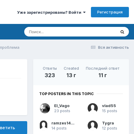
Регистрация
Уже зарегистрированы? Войти
! проблема
Вся активность
Ответы
Created
Последний ответ
323
13 г
11 г
TOP POSTERS IN THIS TOPIC
El_Vago
vlad55
23 posts
15 posts
ramzes1401ss3
Tygra
ветить
14 posts
12 posts