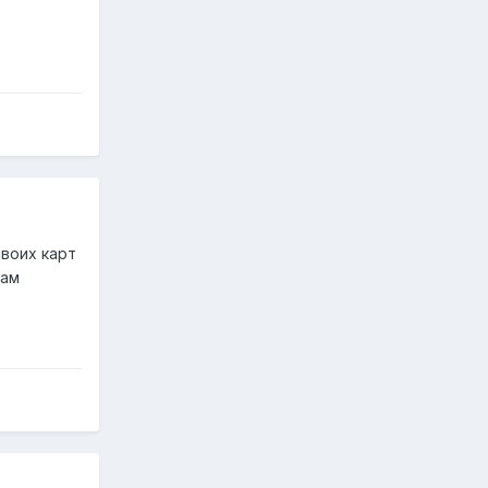
своих карт
кам