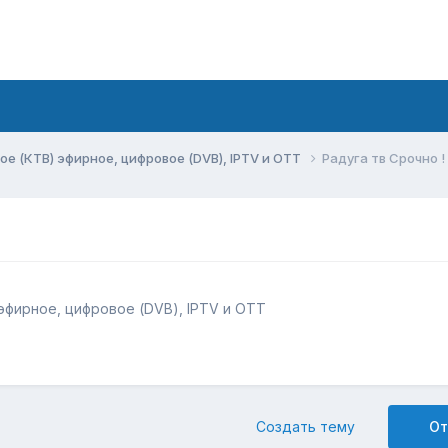
ое (КТВ) эфирное, цифровое (DVB), IPTV и OTT
Радуга тв Срочно 
эфирное, цифровое (DVB), IPTV и OTT
Создать тему
От