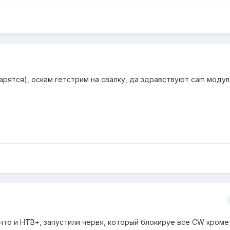
арятся), оскам гетстрим на свалку, да здравствуют cam модул
что и НТВ+, запустили червя, который блокируе все CW кроме