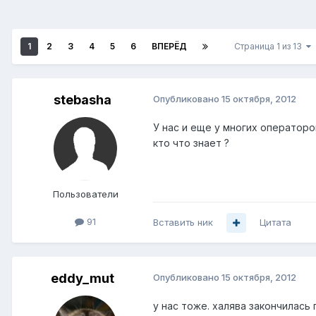
1
2
3
4
5
6
ВПЕРЁД
Страница 1 из 13
stebasha
Опубликовано
15 октября, 2012
У нас и еще у многих операторо
кто что знает ?
Пользователи
91
Вставить ник
Цитата
eddy_mut
Опубликовано
15 октября, 2012
у нас тоже. халява закончилась