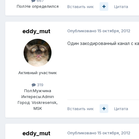
667
Пол:
Не определился
Вставить ник
Цитата
eddy_mut
Опубликовано
15 октября, 2012
Один закодированный канал с к
Активный участник
319
Пол:
Мужчина
Интересы:
Admin
Город:
Voskresensk,
MSK
Вставить ник
Цитата
eddy_mut
Опубликовано
15 октября, 2012