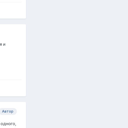
я и
Автор
 одного,