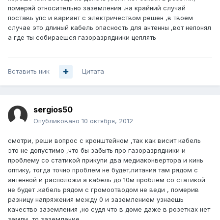
померяй относительно заземления ,на крайний случай
поставь упс и вариант с электричеством решен ,в твоем
случае это длиный кабель опасность для антенны ,вот непонял
а где ты собираешся газоразрядники цеплять
Вставить ник
Цитата
sergios50
Опубликовано
10 октября, 2012
смотри, реши вопрос с кронштейном ,так как висит кабель
это не допустимо ,что бы забыть про газоразрядники и
проблему со статикой прикупи два медиаконвертора и кинь
оптику, тогда точно проблем не будет,питания там рядом с
антенной и расположи а кабель до 10м проблем со статикой
не будет .кабель рядом с громоотводом не веди , померив
разницу напряжения между 0 и заземлением узнаешь
качество заземления ,но судя что в доме даже в розетках нет
земли ,то заземление