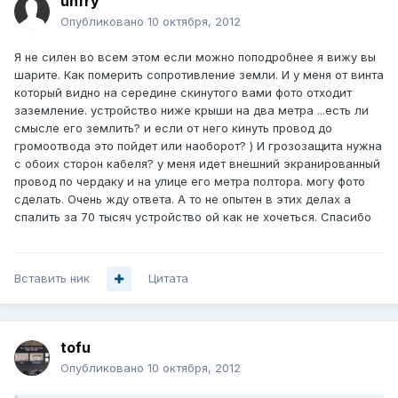
unfry
Опубликовано
10 октября, 2012
Я не силен во всем этом если можно поподробнее я вижу вы
шарите. Как померить сопротивление земли. И у меня от винта
который видно на середине скинутого вами фото отходит
заземление. устройство ниже крыши на два метра ...есть ли
смысле его землить? и если от него кинуть провод до
громоотвода это пойдет или наоборот? ) И грозозащита нужна
с обоих сторон кабеля? у меня идет внешний экранированный
провод по чердаку и на улице его метра полтора. могу фото
сделать. Очень жду ответа. А то не опытен в этих делах а
спалить за 70 тысяч устройство ой как не хочеться. Спасибо
Вставить ник
Цитата
tofu
Опубликовано
10 октября, 2012