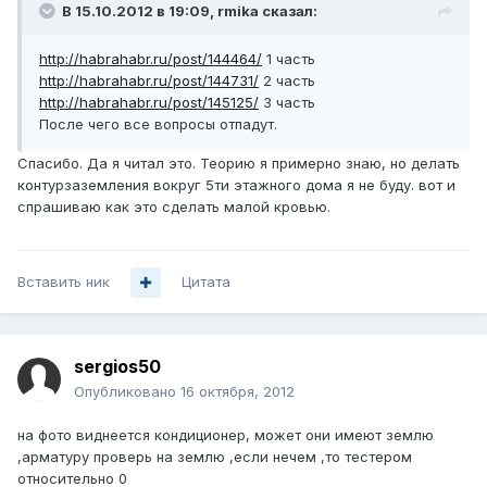
В 15.10.2012 в 19:09, rmika сказал:
http://habrahabr.ru/post/144464/
1 часть
http://habrahabr.ru/post/144731/
2 часть
http://habrahabr.ru/post/145125/
3 часть
После чего все вопросы отпадут.
Спасибо. Да я читал это. Теорию я примерно знаю, но делать
контурзаземления вокруг 5ти этажного дома я не буду. вот и
спрашиваю как это сделать малой кровью.
Вставить ник
Цитата
sergios50
Опубликовано
16 октября, 2012
на фото виднеется кондиционер, может они имеют землю
,арматуру проверь на землю ,если нечем ,то тестером
относительно 0