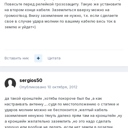
Повесьте перед релейкой грозозащиту. Такую же установите
на втором конце кабеля. Заземлиться вверху можно на
громоотвод. Внизу заземление не нужно, т.к. если сделаете
свое в случае удара молнии по вашему кабелю весь ток в
землю и уйдет=)
Вставить ник
Цитата
sergios50
Опубликовано
10 октября, 2012
да такой кронштейн ,хотябы покороче был бы ,а как
настраивать антенну ,...судя по местоположению о статике и
ударов молнии можно не беспокоится ,желтый кабель
заземления ненужно тянуть далеко прям там на кронштейн ,ну
а кроншейн желательно заземлить ,но это надо сделать
хорошо или вообще не делать ,если нет земли в розетки,