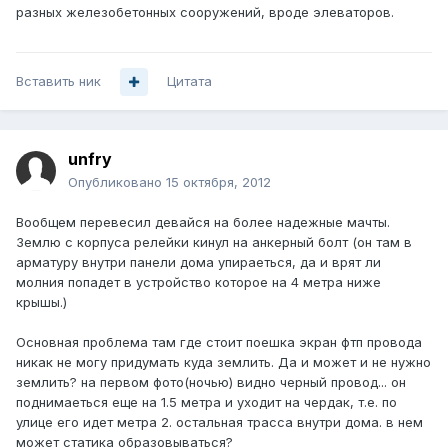
разных железобетонных сооружений, вроде элеваторов.
Вставить ник
Цитата
unfry
Опубликовано
15 октября, 2012
Вообщем перевесил девайся на более надежные мачты.
Землю с корпуса релейки кинул на анкерный болт (он там в
арматуру внутри панели дома упираеться, да и врят ли
молния попадет в устройство которое на 4 метра ниже
крышы.)
Основная проблема там где стоит поешка экран фтп провода
никак не могу придумать куда землить. Да и может и не нужно
землить? на первом фото(ночью) видно черный провод... он
поднимаеться еще на 1.5 метра и уходит на чердак, т.е. по
улице его идет метра 2. остальная трасса внутри дома. в нем
может статика образовываться?