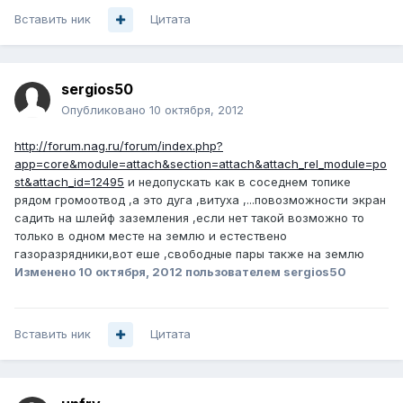
Вставить ник
Цитата
sergios50
Опубликовано
10 октября, 2012
http://forum.nag.ru/forum/index.php?
app=core&module=attach&section=attach&attach_rel_module=po
st&attach_id=12495
и недопускать как в соседнем топике
рядом громоотвод ,а это дуга ,витуха ,...повозможности экран
садить на шлейф заземления ,если нет такой возможно то
только в одном месте на землю и естествено
газоразрядники,вот еше ,свободные пары также на землю
Изменено
10 октября, 2012
пользователем sergios50
Вставить ник
Цитата