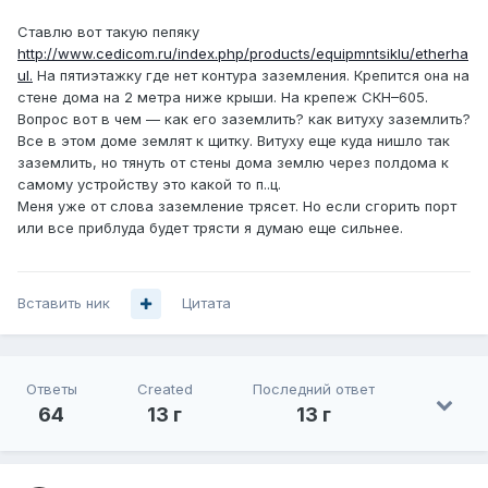
Ставлю вот такую пепяку
http://www.cedicom.ru/index.php/products/equipmntsiklu/etherha
ul.
На пятиэтажку где нет контура заземления. Крепится она на
стене дома на 2 метра ниже крыши. На крепеж СКН–605.
Вопрос вот в чем — как его заземлить? как витуху заземлить?
Все в этом доме землят к щитку. Витуху еще куда нишло так
заземлить, но тянуть от стены дома землю через полдома к
самому устройству это какой то п..ц.
Меня уже от слова заземление трясет. Но если сгорить порт
или все приблуда будет трясти я думаю еще сильнее.
Вставить ник
Цитата
Ответы
Created
Последний ответ
64
13 г
13 г