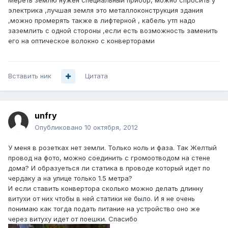
Мереть землю нужен специальный прибор, можно спросить у
электрика ,лучшая земля это металлоконструкция здания
,можно промерять также в лифтерной , кабель утп надо
заземлить с одной стороны ,если есть возможность заменить
его на оптическое волокно с конверторами
Вставить ник
Цитата
unfry
Опубликовано
10 октября, 2012
У меня в розетках нет земли. Только ноль и фаза. Так Желтый
провод на фото, можно соединить с громоотводом на стене
дома? И образуеться ли статика в проводе который идет по
чердаку а на улице только 1.5 метра?
И если ставить конвертора сколько можно делать длинну
витухи от них чтобы в ней статики не было. И я не очень
понимаю как тогда подать питание на устройство оно же
через витуху идет от поешки. Спасибо