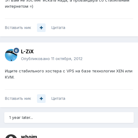
Эт вам не хостинг искать нада, а провайдера со стабильным
интернетом =)
Вставить ник
Цитата
L-ZiX
Опубликовано
11 октября, 2012
Ищите стабильного хостера с VPS на базе технологии XEN или
KVM.
Вставить ник
Цитата
1 year later...
whoim