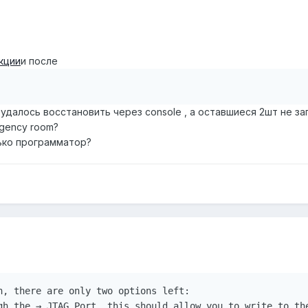
кции
и после
 удалось восстановить через console , а оставшиеся 2шт не за
rgency room?
лько программатор?
n, there are only two options left:

gh the → JTAG Port, this should allow you to write to the