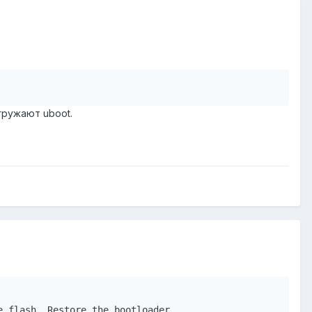
гружают uboot.
 flash. Restore the bootloader.
