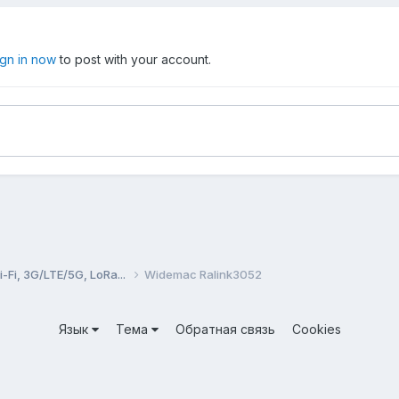
ign in now
to post with your account.
Fi, 3G/LTE/5G, LoRa...
Widemac Ralink3052
Язык
Тема
Обратная связь
Cookies