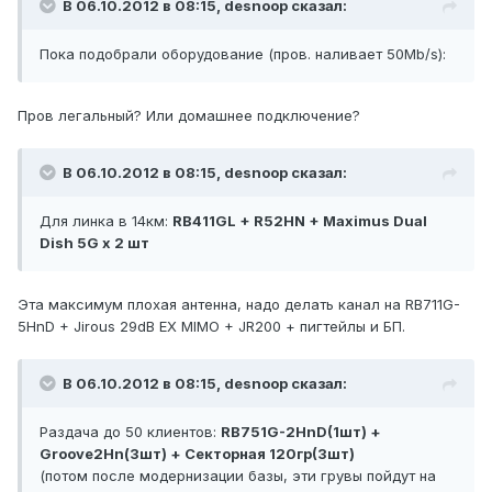
В 06.10.2012 в 08:15, desnoop сказал:
Пока подобрали оборудование (пров. наливает 50Mb/s):
Пров легальный? Или домашнее подключение?
В 06.10.2012 в 08:15, desnoop сказал:
Для линка в 14км:
RB411GL + R52HN + Maximus Dual
Dish 5G x 2 шт
Эта максимум плохая антенна, надо делать канал на RB711G-
5HnD + Jirous 29dB EX MIMO + JR200 + пигтейлы и БП.
В 06.10.2012 в 08:15, desnoop сказал:
Раздача до 50 клиентов:
RB751G-2HnD(1шт) +
Groove2Hn(3шт) + Секторная 120гр(3шт)
(потом после модернизации базы, эти грувы пойдут на