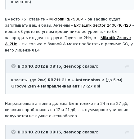
клиентов)
Вместо 751 ставите -
Mikrotik RB750UP
- он заодно будет
запитывать ваши базы. Антенны -
ExtraLink Sector 2400-16-120
-
вешать будете по углам крыши ниже ее уровня, что бы
загородить их друг от друга. Грувы не 2Hn, а -
Mikrotik Groove
A-2Hn
- т.к. только с буквой А может работать в режиме БС, у
него лицензия L4.
В 06.10.2012 в 08:15, desnoop сказал:
клиенты: (до 2км)
RB711-2Hn + Antennabox
и (до 5км)
Groove 2Hn + Направленная ант 17-27 dbi
Направленная антенна должна быть только на 24 и на 27 дб,
никаких параболиков на 17 и 21 дб, т.к. суммарное усиление
получается не лучше антеннабокса.
В 06.10.2012 в 08:15, desnoop сказал: