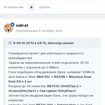
Вставить ник
Цитата
sokrat
Опубликовано
6 октября, 2012
В 06.10.2012 в 08:15, desnoop сказал:
Планируется проект для небольшого недорогого
провайдерства.
Задача на первоначальном этапе подключить 30-50
клиентов с порезкой до 5-8Mb/s,
Пока подобрали оборудование (пров. наливает 50Mb/s):
Для линка в 14км:
RB411GL + R52HN + Maximus Dual
Dish 5G x 2 шт
Раздача до 50 клиентов:
RB751G-2HnD(1шт) +
Groove2Hn(3шт) + Секторная 120гр(3шт)
(потом после модернизации базы, эти грувы пойдут на
клиентов)
клиенты: (до 2км)
RB711-2Hn + Antennabox
и (до 5км)