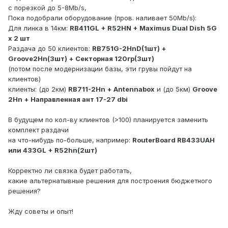
с порезкой до 5-8Mb/s,
Пока подобрали оборудование (пров. наливает 50Mb/s):
Для линка в 14км:
RB411GL + R52HN + Maximus Dual Dish 5G
x 2 шт
Раздача до 50 клиентов:
RB751G-2HnD(1шт) +
Groove2Hn(3шт) + Секторная 120гр(3шт)
(потом после модернизации базы, эти грувы пойдут на
клиентов)
клиенты: (до 2км)
RB711-2Hn + Antennabox
и (до 5км)
Groove
2Hn + Направленная ант 17-27 dbi
В будущем по кол-ву клиентов (>100) планируется заменить
комплект раздачи
на что-нибудь по-больше, например:
RouterBoard RB433UAH
или 433GL + R52hn(2шт)
Корректно ли связка будет работать,
какие альтернатывные решения для построения бюджетного
решения?
Жду советы и опыт!