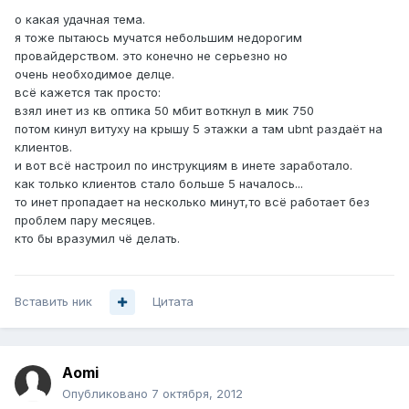
о какая удачная тема.
я тоже пытаюсь мучатся небольшим недорогим
провайдерством. это конечно не серьезно но
очень необходимое делце.
всё кажется так просто:
взял инет из кв оптика 50 мбит воткнул в мик 750
потом кинул витуху на крышу 5 этажки а там ubnt раздаёт на
клиентов.
и вот всё настроил по инструкциям в инете заработало.
как только клиентов стало больше 5 началось...
то инет пропадает на несколько минут,то всё работает без
проблем пару месяцев.
кто бы вразумил чё делать.
Вставить ник
Цитата
Aomi
Опубликовано
7 октября, 2012