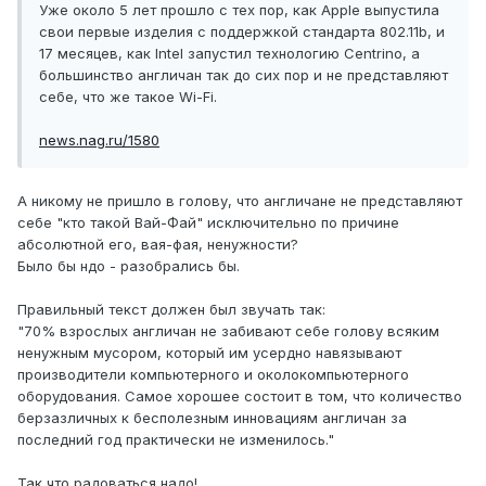
Уже около 5 лет прошло с тех пор, как Apple выпустила
свои первые изделия с поддержкой стандарта 802.11b, и
17 месяцев, как Intel запустил технологию Centrino, а
большинство англичан так до сих пор и не представляют
себе, что же такое Wi-Fi.
news.nag.ru/1580
А никому не пришло в голову, что англичане не представляют
себе "кто такой Вай-Фай" исключительно по причине
абсолютной его, вая-фая, ненужности?
Было бы ндо - разобрались бы.
Правильный текст должен был звучать так:
"70% взрослых англичан не забивают себе голову всяким
ненужным мусором, который им усердно навязывают
производители компьютерного и околокомпьютерного
оборудования. Самое хорошее состоит в том, что количество
берзазличных к бесполезным инновациям англичан за
последний год практически не изменилось."
Так что радоваться надо!