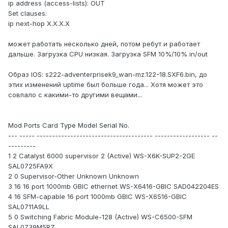
ip address (access-lists): OUT
Set clauses:
ip next-hop X.X.X.X
может работать несколько дней, потом ребут и работает
дальше. Загрузка CPU низкая. Загрузка SFM 10%/10% in/out
Образ IOS: s222-adventerprisek9_wan-mz.122-18.SXF6.bin, до
этих изменений uptime был больше года... Хотя может это
совпало с какими-то другими вещами...
Mod Ports Card Type Model Serial No.
--- ----- -------------------------------------- ------------------ --
---------
1 2 Catalyst 6000 supervisor 2 (Active) WS-X6K-SUP2-2GE
SAL0725FA9X
2 0 Supervisor-Other Unknown Unknown
3 16 16 port 1000mb GBIC ethernet WS-X6416-GBIC SAD042204ES
4 16 SFM-capable 16 port 1000mb GBIC WS-X6516-GBIC
SAL0711A9LL
5 0 Switching Fabric Module-128 (Active) WS-C6500-SFM
SAL0739M5RZ