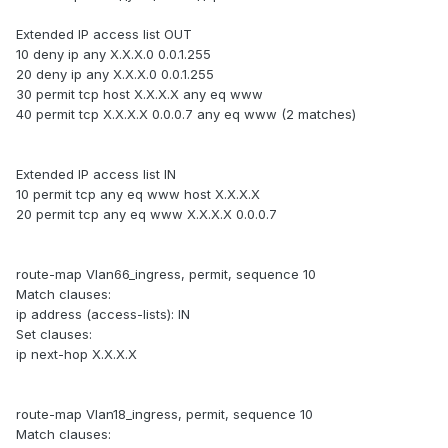
Extended IP access list OUT
10 deny ip any X.X.X.0 0.0.1.255
20 deny ip any X.X.X.0 0.0.1.255
30 permit tcp host X.X.X.X any eq www
40 permit tcp X.X.X.X 0.0.0.7 any eq www (2 matches)
Extended IP access list IN
10 permit tcp any eq www host X.X.X.X
20 permit tcp any eq www X.X.X.X 0.0.0.7
route-map Vlan66_ingress, permit, sequence 10
Match clauses:
ip address (access-lists): IN
Set clauses:
ip next-hop X.X.X.X
route-map Vlan18_ingress, permit, sequence 10
Match clauses: