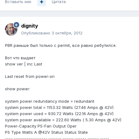
Вставить ник
Цитата
dignity
Опубликовано
3 октября, 2012
PBR раньше был только с permit, все равно ребутился.
Вот что выдает
show ver | inc Last
Last reset from power-on
show power:
system power redundancy mode = redundant
system power total = 1153.32 Watts (27.46 Amps @ 42V)
system power used = 930.72 Watts (22.16 Amps @ 42V)
system power available = 222.60 Watts ( 5.30 Amps @ 42V)
Power-Capacity PS-Fan Output Oper
PS Type Watts A @42V Status Status State
---- ------------------ ------- ------ ------ ------ -----