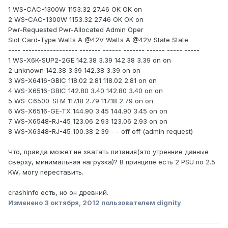
1 WS-CAC-1300W 1153.32 27.46 OK OK on
2 WS-CAC-1300W 1153.32 27.46 OK OK on
Pwr-Requested Pwr-Allocated Admin Oper
Slot Card-Type Watts A @42V Watts A @42V State State
---- ------------------ ------- ------ ------- ------ ----- -----
1 WS-X6K-SUP2-2GE 142.38 3.39 142.38 3.39 on on
2 unknown 142.38 3.39 142.38 3.39 on on
3 WS-X6416-GBIC 118.02 2.81 118.02 2.81 on on
4 WS-X6516-GBIC 142.80 3.40 142.80 3.40 on on
5 WS-C6500-SFM 117.18 2.79 117.18 2.79 on on
6 WS-X6516-GE-TX 144.90 3.45 144.90 3.45 on on
7 WS-X6548-RJ-45 123.06 2.93 123.06 2.93 on on
8 WS-X6348-RJ-45 100.38 2.39 - - off off (admin request)
Что, правда может не хватать питания(это утренние данные
сверху, минимальная нагрузка)? В принципе есть 2 PSU по 2.5
KW, могу переставить.
crashinfo есть, но он древний.
Изменено
3 октября, 2012
пользователем dignity