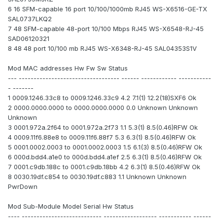
6 16 SFM-capable 16 port 10/100/1000mb RJ45 WS-X6516-GE-TX
SAL0737LKQ2
7 48 SFM-capable 48-port 10/100 Mbps RJ45 WS-X6548-RJ-45
SAD06120321
8 48 48 port 10/100 mb RJ45 WS-X6348-RJ-45 SAL04353S1V
Mod MAC addresses Hw Fw Sw Status
--- ---------------------------------- ------ ------------ -----------
- -------
1 0009.1246.33c8 to 0009.1246.33c9 4.2 7.1(1) 12.2(18)SXF6 Ok
2 0000.0000.0000 to 0000.0000.0000 0.0 Unknown Unknown
Unknown
3 0001.972a.2f64 to 0001.972a.2f73 1.1 5.3(1) 8.5(0.46)RFW Ok
4 0009.11f6.88e8 to 0009.11f6.88f7 5.3 6.3(1) 8.5(0.46)RFW Ok
5 0001.0002.0003 to 0001.0002.0003 1.5 6.1(3) 8.5(0.46)RFW Ok
6 000d.bdd4.a1e0 to 000d.bdd4.a1ef 2.5 6.3(1) 8.5(0.46)RFW Ok
7 0001.c9db.188c to 0001.c9db.18bb 4.2 6.3(1) 8.5(0.46)RFW Ok
8 0030.19df.c854 to 0030.19df.c883 1.1 Unknown Unknown
PwrDown
Mod Sub-Module Model Serial Hw Status
---- --------------------------- ------------------ ----------- ------