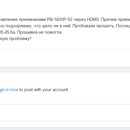
авление приемниками PBI 1400P-S2 через HDMS. Причем прием
о подозреваю, что дело не в ней. Пробовали прошить. Послед
05.45.6a. Прошивка не помогла.
бную проблему?
ign in now
to post with your account.