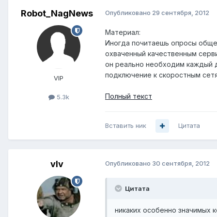
Robot_NagNews
Опубликовано
29 сентября, 2012
Материал:
Иногда почитаешь опросы общес
охваченный качественным серви
он реально необходим каждый д
подключение к скоростным сетям
VIP
Полный текст
5.3k
Вставить ник
Цитата
vIv
Опубликовано
30 сентября, 2012
Цитата
никаких особенно значимых 