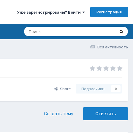
Регистрация
Уже зарегистрированы? Войти
Вся активность
Share
Подписчики
0
Создать тему
Ответить