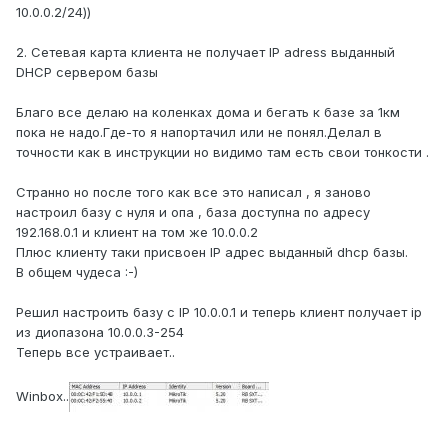
10.0.0.2/24))
2. Сетевая карта клиента не получает IP adress выданный
DHCP сервером базы
Благо все делаю на коленках дома и бегать к базе за 1км
пока не надо.Где-то я напортачил или не понял.Делал в
точности как в инструкции но видимо там есть свои тонкости .
Странно но после того как все это написал , я заново
настроил базу с нуля и опа , база доступна по адресу
192.168.0.1 и клиент на том же 10.0.0.2
Плюс клиенту таки присвоен IP адрес выданный dhcp базы.
В общем чудеса :-)
Решил настроить базу с IP 10.0.0.1 и теперь клиент получает ip
из диопазона 10.0.0.3-254
Теперь все устраивает..
Winbox..