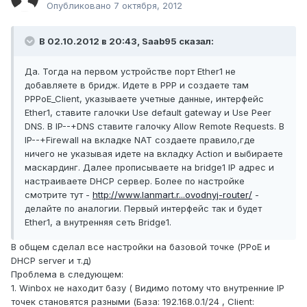
Опубликовано
7 октября, 2012
В 02.10.2012 в 20:43, Saab95 сказал:
Да. Тогда на первом устройстве порт Ether1 не
добавляете в бридж. Идете в PPP и создаете там
PPPoE_Client, указываете учетные данные, интерфейс
Ether1, ставите галочки Use default gateway и Use Peer
DNS. В IP--+DNS ставите галочку Allow Remote Requests. В
IP--+Firewall на вкладке NAT создаете правило,где
ничего не указывая идете на вкладку Action и выбираете
маскардинг. Далее прописываете на bridge1 IP адрес и
настраиваете DHCP сервер. Более по настройке
смотрите тут -
http://www.lanmart.r...ovodnyj-router/
-
делайте по аналогии. Первый интерфейс так и будет
Ether1, а внутренняя сеть Bridge1.
В общем сделал все настройки на базовой точке (PPoE и
DHCP server и т.д)
Проблема в следующем:
1. Winbox не находит базу ( Видимо потому что внутренние IP
точек становятся разными (База: 192.168.0.1/24 , Client: