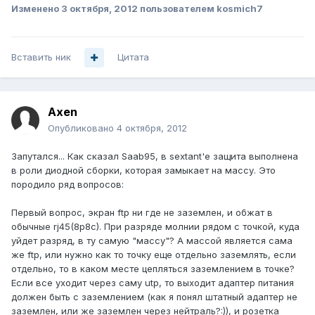
Изменено
3 октября, 2012
пользователем kosmich7
Вставить ник
Цитата
Axen
Опубликовано
4 октября, 2012
Запутался... Как сказал Saab95, в sextant'е защита выполнена
в роли диодной сборки, которая замыкает на массу. Это
породило ряд вопросов:
Первый вопрос, экран ftp ни где не заземлен, и обжат в
обычные rj45(8p8c). При разряде молнии рядом с точкой, куда
уйдет разряд, в ту самую "массу"? А массой является сама
же ftp, или нужно как то точку еще отдельно заземлять, если
отдельно, то в каком месте цепляться заземлением в точке?
Если все уходит через саму utp, то выходит адаптер питания
должен быть с заземлением (как я понял штатный адаптер не
заземлен, или же заземлен через нейтраль?:)), и розетка