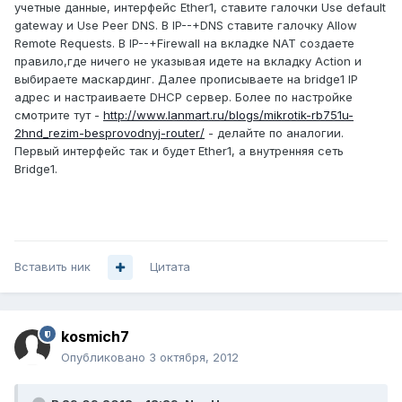
учетные данные, интерфейс Ether1, ставите галочки Use default
gateway и Use Peer DNS. В IP--+DNS ставите галочку Allow
Remote Requests. В IP--+Firewall на вкладке NAT создаете
правило,где ничего не указывая идете на вкладку Action и
выбираете маскардинг. Далее прописываете на bridge1 IP
адрес и настраиваете DHCP сервер. Более по настройке
смотрите тут -
http://www.lanmart.ru/blogs/mikrotik-rb751u-
2hnd_rezim-besprovodnyj-router/
- делайте по аналогии.
Первый интерфейс так и будет Ether1, а внутренняя сеть
Bridge1.
Вставить ник
Цитата
kosmich7
Опубликовано
3 октября, 2012