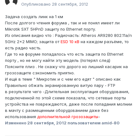
Опубликовано
28 сентября, 2012
Задача создать линк на 1 км
После долгого чтения форума , так и не понял имеет ли
Mikrotik SXT 5HPnD защиту по Ethernet порту.
Из описания видно что : Радиочасть: Atheros AR9280 802.11a/n
5GHz 2x2 MIMO; защита от
ESD 10 кВ
на каждом разъёме, то
есть радио часть.
Где то на форуме попадалось что есть защита по Ethernet
порту , но не могу найти эту модель (потерял след)
Поясните плиз . Не скажу что дорого но лишний касарик на
грозозащите сэкономить приятно.
И ещё в теме " Микротик и с чем его едят " описано как
Правильно обжать экранированную витую пару - FTP
в результате чего -Длительная эксплуатация оборудования,
подключенной по этой схеме показала, что сетевые порты
устройства не повреждаются, даже после попадания молнии
в мачту с размещенным оборудованием даже без
использования
дополнительной грозозащиты
-
Изменено
28 сентября, 2012
пользователем amid-80