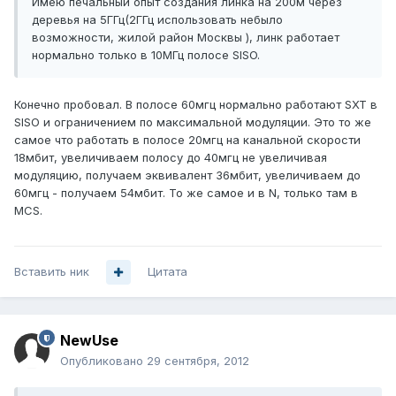
Имею печальный опыт создания линка на 200м через
деревья на 5ГГц(2ГГц использовать небыло
возможности, жилой район Москвы ), линк работает
нормально только в 10МГц полосе SISO.
Конечно пробовал. В полосе 60мгц нормально работают SXT в
SISO и ограничением по максимальной модуляции. Это то же
самое что работать в полосе 20мгц на канальной скорости
18мбит, увеличиваем полосу до 40мгц не увеличивая
модуляцию, получаем эквивалент 36мбит, увеличиваем до
60мгц - получаем 54мбит. То же самое и в N, только там в
MCS.
Вставить ник
Цитата
NewUse
Опубликовано
29 сентября, 2012