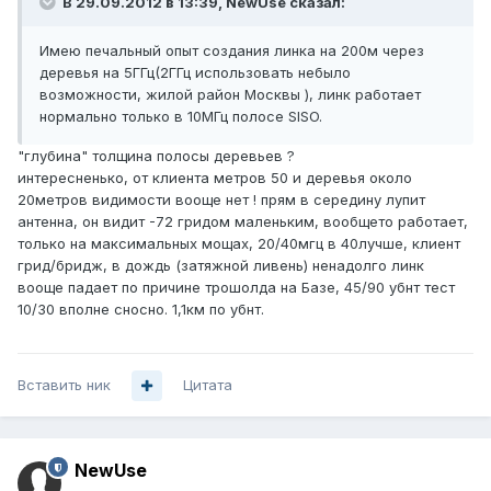
В 29.09.2012 в 13:39, NewUse сказал:
Имею печальный опыт создания линка на 200м через
деревья на 5ГГц(2ГГц использовать небыло
возможности, жилой район Москвы ), линк работает
нормально только в 10МГц полосе SISO.
"глубина" толщина полосы деревьев ?
интересненько, от клиента метров 50 и деревья около
20метров видимости вооще нет ! прям в середину лупит
антенна, он видит -72 гридом маленьким, вообщето работает,
только на максимальных мощах, 20/40мгц в 40лучше, клиент
грид/бридж, в дождь (затяжной ливень) ненадолго линк
вооще падает по причине трошолда на Базе, 45/90 убнт тест
10/30 вполне сносно. 1,1км по убнт.
Вставить ник
Цитата
NewUse