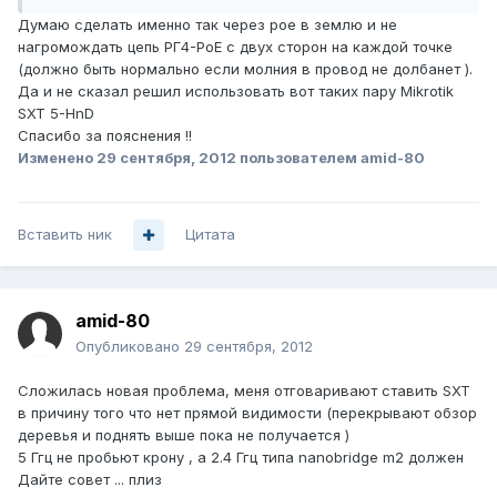
Думаю сделать именно так через poe в землю и не
нагромождать цепь РГ4-PoE с двух сторон на каждой точке
(должно быть нормально если молния в провод не долбанет ).
Да и не сказал решил использовать вот таких пару Mikrotik
SXT 5-HnD
Спасибо за пояснения !!
Изменено
29 сентября, 2012
пользователем amid-80
Вставить ник
Цитата
amid-80
Опубликовано
29 сентября, 2012
Сложилась новая проблема, меня отговаривают ставить SXT
в причину того что нет прямой видимости (перекрывают обзор
деревья и поднять выше пока не получается )
5 Ггц не пробьют крону , а 2.4 Ггц типа nanobridge m2 должен
Дайте совет ... плиз