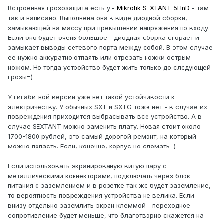
Встроенная грозозащита есть у -
Mikrotik SEXTANT 5HnD
- там
так и написано. Выполнена она в виде диодной сборки,
замыкающей на массу при превышении напряжения по входу.
Если оно будет очень большое - диодная сборка сгорает и
замыкает выводы сетевого порта между собой. В этом случае
ее нужно аккуратно отпаять или отрезать ножки острым
ножом. Но тогда устройство будет жить только до следующей
грозы=)
У гигабитной версии уже нет такой устойчивости к
электричеству. У обычных SXT и SXTG тоже нет - в случае их
повреждения приходится выбрасывать все устройство. А в
случае SEXTANT можно заменить плату. Новая стоит около
1700-1800 рублей, это самый дорогой ремонт, на который
можно попасть. Если, конечно, корпус не сломать=)
Если использовать экранированую витую пару с
металлическими коннекторами, подключать через блок
питания с заземлением и в розетке так же будет заземление,
то вероятность повреждения устройства не велика. Если
внизу отдельно заземлить экран клеммой - переходное
сопротивление будет меньше, что благотворно скажется на