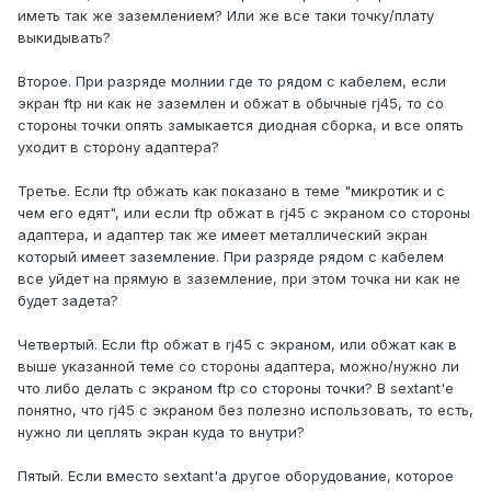
иметь так же заземлением? Или же все таки точку/плату
выкидывать?
Второе. При разряде молнии где то рядом с кабелем, если
экран ftp ни как не заземлен и обжат в обычные rj45, то со
стороны точки опять замыкается диодная сборка, и все опять
уходит в сторону адаптера?
Третье. Если ftp обжать как показано в теме "микротик и с
чем его едят", или если ftp обжат в rj45 с экраном со стороны
адаптера, и адаптер так же имеет металлический экран
который имеет заземление. При разряде рядом с кабелем
все уйдет на прямую в заземление, при этом точка ни как не
будет задета?
Четвертый. Если ftp обжат в rj45 с экраном, или обжат как в
выше указанной теме со стороны адаптера, можно/нужно ли
что либо делать с экраном ftp со стороны точки? В sextant'е
понятно, что rj45 с экраном без полезно использовать, то есть,
нужно ли цеплять экран куда то внутри?
Пятый. Если вместо sextant'а другое оборудование, которое