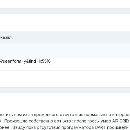
сказал:
php?seenform=y&find=lx5518
ветить вам из за временного отсутствия нормального интерне
 . Произошло собственно вот ,что : после грозы умер AIR GRI
обнее . Ввиду пока отсутствия программатора UART произвели 