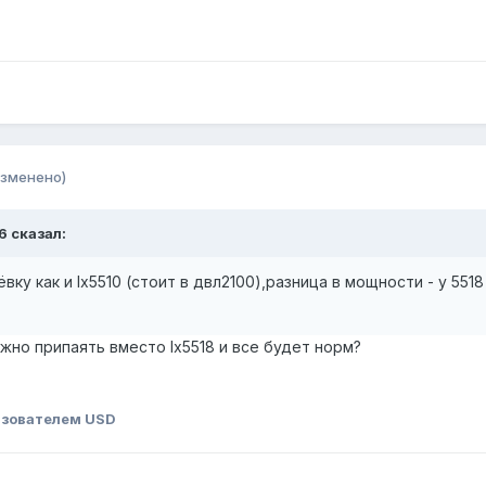
изменено)
6 сказал:
вку как и lx5510 (стоит в двл2100),разница в мощности - у 551
ожно припаять вместо lx5518 и все будет норм?
зователем USD