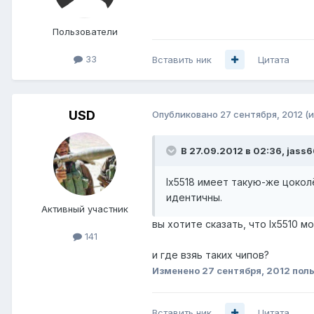
Пользователи
33
Вставить ник
Цитата
USD
Опубликовано
27 сентября, 2012
(
В 27.09.2012 в 02:36, jass6
lx5518 имеет такую-же цоколё
идентичны.
Активный участник
вы хотите сказать, что lx5510 м
141
и где взяь таких чипов?
Изменено
27 сентября, 2012
поль
Вставить ник
Цитата