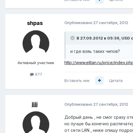
shpas
Опубликовано
27 сентября, 2012
В 27.09.2012 в 05:36, USD 
и где взяь таких чипов?
http://www.elitan.ru/price/index.
Активный участник
677
Вставить ник
Цитата
jjjj
Опубликовано
27 сентября, 2012
Добрый день , не смог сразу от
но лучше бы конечно распечатку
от сети LAN , ниже опишу подр