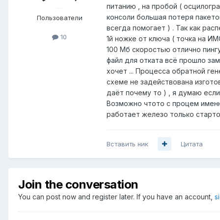
питанию , на пробой ( осцилогра
консоли большая потеря пакетов
Пользователи
всегда помогает ) . Так как ра
10
1й ножке от ключа ( точка на И
100 Мб скоростью отлично пингу
файл для отката всё прошло зам
хочет ... Процесса обратной ге
схеме не задействована изготов
даёт почему то ) , я думаю есл
Возможно чтото с процем именно 
работает железо только стартов
Вставить ник
Цитата
Join the conversation
You can post now and register later. If you have an account,
s