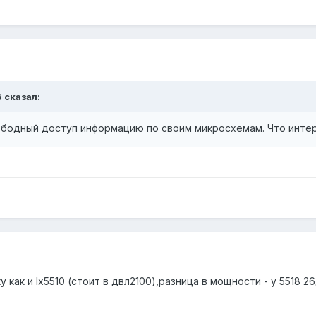
6 сказал:
ободный доступ информацию по своим микросхемам. Что инте
 как и lx5510 (стоит в двл2100),разница в мощности - у 5518 