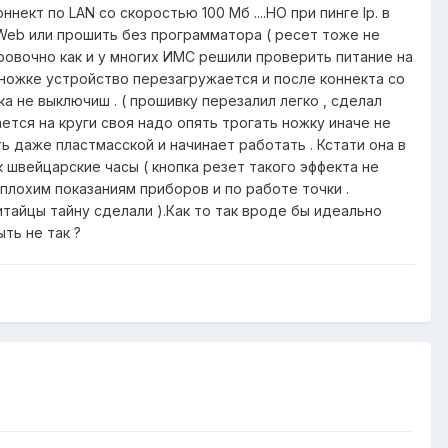
ект по LAN со скоростью 100 Мб ....НО при пинге Ip. в
а Web или прошить без программатора ( ресет тоже не
ировочно как и у многих ИМС решили проверить питание на
й ножке устройство перезагружается и после коннекта со
а не выключиш . ( прошивку перезалил легко , сделал
ется на круги своя надо опять трогать ножку иначе не
ь даже пластмасской и начинает работать . Кстати она в
к швейцарские часы ( кнопка резет такого эффекта не
 плохим показаниям приборов и по работе точки .
китайцы тайну сделали ).Как то так вроде бы идеально
ть не так ?