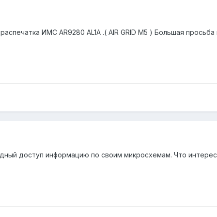
аспечатка ИМС AR9280 AL1A .( AIR GRID M5 ) Большая просьба к
одный доступ информацию по своим микросхемам. Что интерес