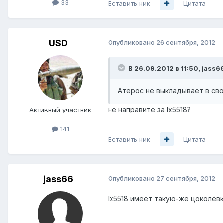
33
Вставить ник
Цитата
USD
Опубликовано
26 сентября, 2012
В 26.09.2012 в 11:50, jass6
Атерос не выкладывает в св
не направите за lx5518?
Активный участник
141
Вставить ник
Цитата
jass66
Опубликовано
27 сентября, 2012
lx5518 имеет такую-же цоколёвку