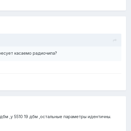
ресует касаемо радиочипа?
26дбм ,у 5510 19 дбм ,остальные параметры идентичны.