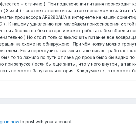
ф,тестер = отлично ). При подключении питания происходит конн
 ( 3 из 4 ) - соответственно из за этого невозможно зайти н
спечатки процессора AR9280AL1A в интернете не нашли ориент
МС ) . К нашему удивлению при малейшем прикосновении к это
ется абсолютно без потерь и может работать без сбоев и пок
ечательно ) Но стоит только выключить питание все возвраща
нерации на схеме не обнаружено . При чём ножку можно тронут
ителем . Если перегрузить так как я выше писал - работает ка
и бы что то лажило по пути от лана до проца было бы видно по
при запуске ( если бы ещё знать , что у него внутри , а так 
ать не может.Запутанная итория . Как думаете , что может бы
ign in now
to post with your account.