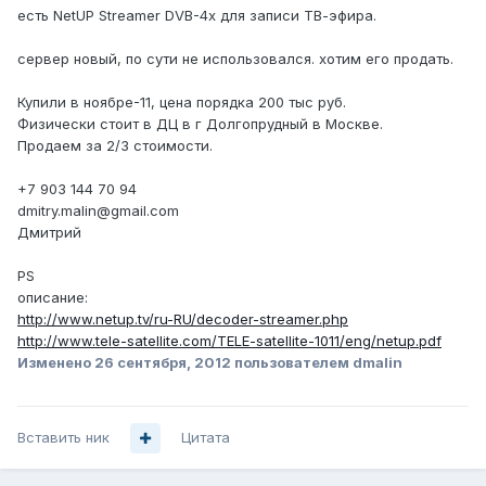
есть NetUP Streamer DVB-4x для записи ТВ-эфира.
сервер новый, по сути не использовался. хотим его продать.
Купили в ноябре-11, цена порядка 200 тыс руб.
Физически стоит в ДЦ в г Долгопрудный в Москве.
Продаем за 2/3 стоимости.
+7 903 144 70 94
dmitry.malin@gmail.com
Дмитрий
PS
описание:
http://www.netup.tv/ru-RU/decoder-streamer.php
http://www.tele-satellite.com/TELE-satellite-1011/eng/netup.pdf
Изменено
26 сентября, 2012
пользователем dmalin
Вставить ник
Цитата