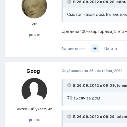
В 26.09.2012 в 09:28, adnul
Смотря какой дом. Вы вводны
VIP
Средний 100-квартирный, 5 эта
5.1k
Вставить ник
Цитата
Goog
Опубликовано
26 сентября, 2012
В 26.09.2012 в 09:09, telem
70 тысяч за дом
Активный участник
В 26.09.2012 в 09:29, telem
336