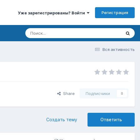
Регистрация
Уже зарегистрированы? Войти
Вся активность
Share
Подписчики
0
Создать тему
Ответить