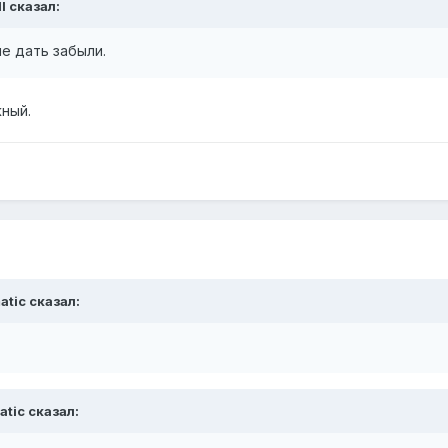
l сказал:
е дать забыли.
жный.
atic сказал:
atic сказал: