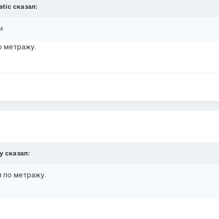
atic сказал:
и
о метражу.
y сказал:
я по метражу.