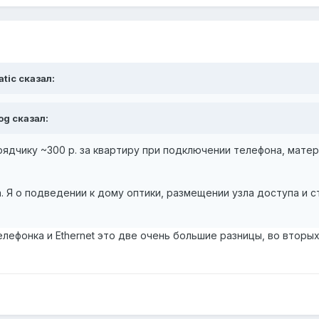
atic сказал:
og сказал:
рядчику ~300 р. за квартиру при подключении телефона, мате
а. Я о подведении к дому оптики, размещении узла доступа и
елефонка и Ethernet это две очень большие разницы, во втор