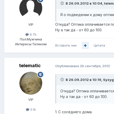
В 26.09.2012 в 10:04, telem
Я о подведении к дому оптик
Откуда? Оптика оплачивается п
VIP
Ну а так да - от 60 до 100.
6.7k
Пол:
Мужчина
Интересы:
Телеком
Вставить ник
Цитата
telematic
Опубликовано
26 сентября, 2012
В 26.09.2012 в 10:19, Syzyg
Откуда? Оптика оплачиваетс
Ну а так да - от 60 до 100.
VIP
5.1k
1. С соседнего дома.