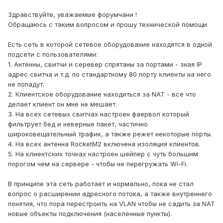
Здравствуйте, уважаемые форумчани !
Обращаюсь с таким вопросом и прошу технической помощи.
Есть сеть в которой сетевое оборудование находятся в одной
подсети с пользователями:
1. Антенны, свитчи и серевер спрятаны за портами - зная IP
адрес свитча и т.д. по стандартному 80 порту клиенты на него
не попадут.
2. Клиентское оборудование находиться за NAT - все что
делает клиент он мне не мешает.
3. На всех сетевых свитчах настроен фаервол который
фильтрует бед и неверные пакет, частично
широковещательный трафик, а также режет некоторые порты.
4. На всех антенна RocketM2 включена изоляция клиентов.
5. На клиентских точках настроен шейпер с чуть большим
порогом чем на сервере - чтобы не перегружать Wi-Fi.
В принципе эта сеть работает и нормально, пока не стал
вопрос о расширении адресного потока, а также внутреннего
понятия, что пора перестроить на VLAN чтобы не садить за NAT
новые объекты подключения (населенные пункты).