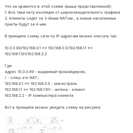
Что не нравится в этой схеме (выше представленной):
1. Все таки нету изоляции от широковещательного трафика.
2. Клиенты сидят за 3-йным NATом , а новые населенные
пункты будут за 4-ым.
В принципе схему сети по IP-адресам можно описать так:
10.0.0.99/192.168.0.1 <-> 192.168.0.5/192.168.1.1 <->
192.168.1.101/192.168.2.2
Где:
адрес 10.0.0.99 - выданный провайдером,
/ - слеш это NAT,
192.168.0.1 <-> 192.168.0.5 - магистраль
192.168.1.1 <-> 192.168.1.101 - антена - клиент
192.168.2.2 - IP компьютера клиента
Вот в принципе можно увидеть схему на рисунке: