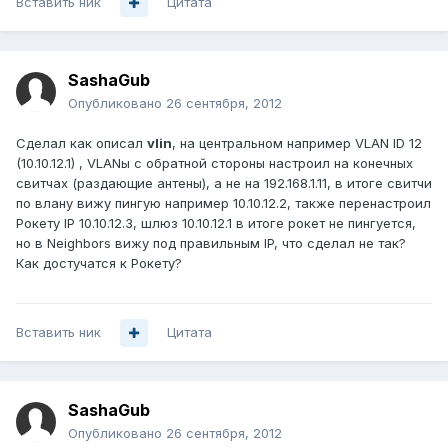
Вставить ник
Цитата
SashaGub
Опубликовано
26 сентября, 2012
Сделал как описал
vlin
, на центральном например VLAN ID 12
(10.10.12.1) , VLANы с обратной стороны настроил на конечных
свитчах (раздающие антены), а не на 192.168.1.11, в итоге свитчи
по влану вижу пингую например 10.10.12.2, также перенастроил
Рокету IP 10.10.12.3, шлюз 10.10.12.1 в итоге рокет не пингуется,
но в Neighbors вижу под правильным IP, что сделал не так?
Как достучатся к Рокету?
Вставить ник
Цитата
SashaGub
Опубликовано
26 сентября, 2012