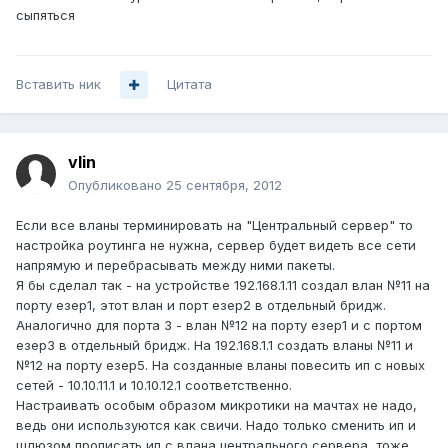
сыпяться
Вставить ник
Цитата
vlin
Опубликовано
25 сентября, 2012
Если все вланы терминировать на "Центральный сервер" то
настройка роутинга не нужна, сервер будет видеть все сети
напрямую и перебрасывать между ними пакеты.
Я бы сделал так - на устройстве 192.168.1.11 создал влан №11 на
порту езер1, этот влан и порт езер2 в отдельный бридж.
Аналогично для порта 3 - влан №12 на порту езер1 и с портом
езер3 в отдельный бридж. На 192.168.1.1 создать вланы №11 и
№12 на порту езер5. На созданные вланы повесить ип с новых
сетей - 10.10.11.1 и 10.10.12.1 соответственно.
Настраивать особым образом микротики на мачтах не надо,
ведь они используются как свичи. Надо только сменить ип и
шлюзом прописать ип с влана центрального сервера, тоже