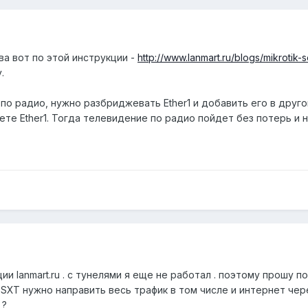
а вот по этой инструкции -
http://www.lanmart.ru/blogs/mikrotik-
.
 по радио, нужно разбриджевать Ether1 и добавить его в друго
те Ether1. Тогда телевидение по радио пойдет без потерь и 
ии lanmart.ru . с тунелями я еще не работал . поэтому прошу 
SXT нужно направить весь трафик в том числе и интернет чере
 ?