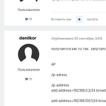
Пользователи
16
Вставить ник
Цитата
denilkor
Опубликовано
25 сентября, 2012
получается как то так . запутал
AP
Пользователи
/ip adress
16
/ip address
add address=192.168.0.2/24 broad
add address=192.168.100.1/24 bro