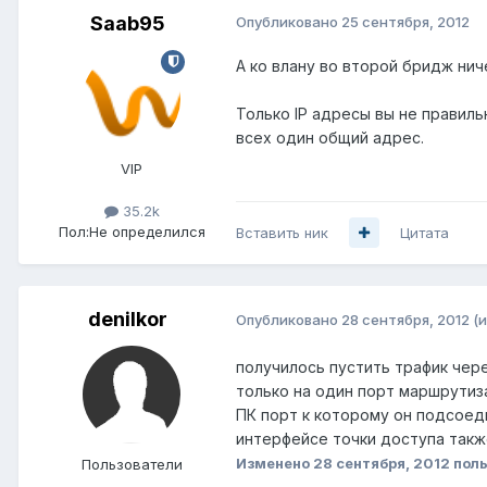
Saab95
Опубликовано
25 сентября, 2012
А ко влану во второй бридж ни
Только IP адресы вы не правильно
всех один общий адрес.
VIP
35.2k
Пол:
Не определился
Вставить ник
Цитата
denilkor
Опубликовано
28 сентября, 2012
(
получилось пустить трафик чере
только на один порт маршрутиза
ПК порт к которому он подсоеди
интерфейсе точки доступа такж
Изменено
28 сентября, 2012
поль
Пользователи