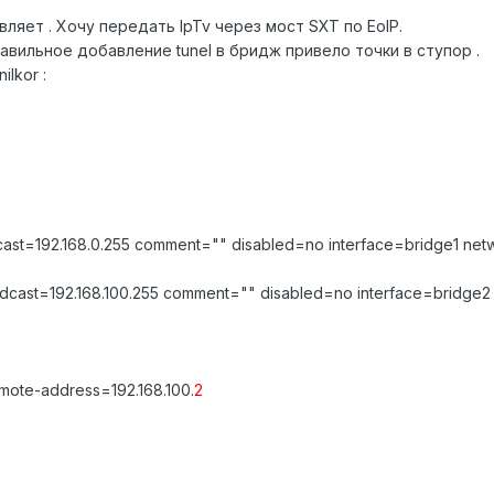
вляет . Хочу передать IpTv через мост SXT по EoIP.
авильное добавление tunel в бридж привело точки в ступор .
lkor :
cast=192.168.0.255 comment="" disabled=no interface=bridge1 net
dcast=192.168.100.255 comment="" disabled=no interface=bridge2 
mote-address=192.168.100.
2