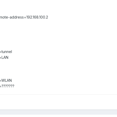
mote-address=192.168.100.2
=tunnel
e=LAN
ce=WLAN
=???????