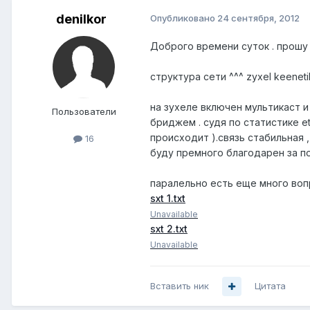
denilkor
Опубликовано
24 сентября, 2012
Доброго времени суток . прошу 
структура сети ^^^ zyxel keenet
на зухеле включен мультикаст 
Пользователи
бриджем . судя по статистике et
происходит ).связь стабильная 
16
буду премного благодарен за по
паралельно есть еще много вопр
sxt 1.txt
Unavailable
sxt 2.txt
Unavailable
Вставить ник
Цитата