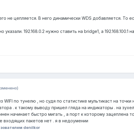
чего не цепляется. В него динамически WDS добавляется. То 
 указали. 192.168.0.2 нужно ставить на bridge1, а 192.168.100.1 
изменено)
з WIFI по тунелю , но судя по статистике мультикаст на точки
тора . к такому выводу пришел гляда на индикаторы . на зухе
нен начинает быстро мигать , а порт к которому зацеплена то
е входящих пакетов нет . я в недоумении
зователем denilkor