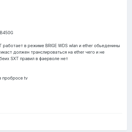
 RB450G
T работает в режиме BRIGE WDS wlan и ether обьеденины
тикаст должен транслироваться на ether чего и не
обеих SXT правил в фаерволе нет
в пробросе tv