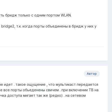
есть бридж только с одним портом WLAN.
на bridge2, т.к. когда порты объединены в бридж у них у
Автор
 не идет . такое ощущение , что мультикаст передается
ле все порты обьеденены свичем . при включении ТВ на
чка доступа мигает так же (редко) . на сетевом