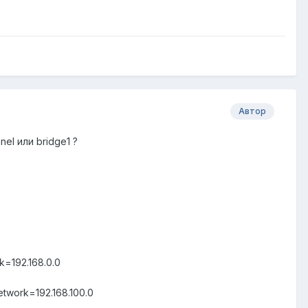
Автор
el или bridge1 ?
k=192.168.0.0
etwork=192.168.100.0