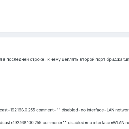
ся в последней строке . к чему цеплять второй порт бриджа tunn
cast=192.168.0.255 comment="" disabled=no interface=LAN networ
adcast=192.168.100.255 comment="" disabled=no interface=WLAN n