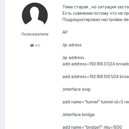
Тема старая , но ситуация заста
Есть сомнения потому что не пр
Подредоктировал настройки deni
AP
Пользователи
/ip adress
43
/ip address
add address=192.168.0.1/24 broad
add address=192.168.100.
1
/24 broa
/interface eoip
add name="tunnel" tunnel-id=0 re
/interface bridge
add name="bridge1" mtu=1500