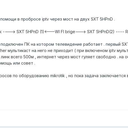
помощи в пробросе iptv через мост на двух SXT 5HPnD .
ik ----> SXT 5HPnD (1)<---WI FI brige---> SXT 5HPnD(2) -----
и подключен ПК на котором телевидение работает . первый SX
her мультикаст на него не приходит ( при включеном iptv муль
, линк всего 500м , интернет через мост гуляет свободно . на 
мощь или совет .
осов по оборудованию mikrotik , но пока задача заключается 