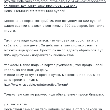
http://ru.rsdelivers.com/product/belden/ax104245-b25/connector-
sc-900um-mm-50um-om2-black/7249274.aspx
Цена ВНИМАНИЕ!!!!!!!!!!!!!!!!!!1 1300 рублей
Кросс на 24 порта, который мы все покупаем за 600 рублей
видел своими глазами с ценником в 700 долларов. Вот такие
пироги.
Так что не надо удивляться, что человек запросил за этот
кабель столько денег. Он действительно столько стоит, а
может и еще дороже. Просто он не по адресу обратился. Тут
90% аудитории - потребители пионернетов.
Уважаемы, тебе надо на портал рускабель, там продаш свой
кабель за его полную цену.
А если кому то будет срочно нудно, можешь и все 300% от
цены просить - купят.
http://www.ruscable.ru/interactive/forum/
Только там сам не разместишь объявление - проси бывалых.
Да, так и есть.
Посмотрел сейчас на твой кабель. Розница от 3,5 баксов за