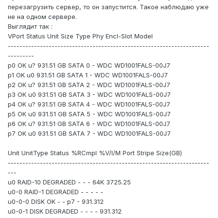
перезагрузить сервер, то он запустится. Такое наблюдаю уже
не на одном сервере.
Выглядит так :
VPort Status Unit Size Type Phy Encl-Slot Model
---------------------------------------------------------------------
---------
p0 OK u? 931.51 GB SATA 0 - WDC WD1001FALS-00J7
p1 OK u0 931.51 GB SATA 1 - WDC WD1001FALS-00J7
p2 OK u? 931.51 GB SATA 2 - WDC WD1001FALS-00J7
p3 OK u0 931.51 GB SATA 3 - WDC WD1001FALS-00J7
p4 OK u? 931.51 GB SATA 4 - WDC WD1001FALS-00J7
p5 OK u0 931.51 GB SATA 5 - WDC WD1001FALS-00J7
p6 OK u? 931.51 GB SATA 6 - WDC WD1001FALS-00J7
p7 OK u0 931.51 GB SATA 7 - WDC WD1001FALS-00J7
Unit UnitType Status %RCmpl %V/I/M Port Stripe Size(GB)
---------------------------------------------------------------------
---
u0 RAID-10 DEGRADED - - - 64K 3725.25
u0-0 RAID-1 DEGRADED - - - - -
u0-0-0 DISK OK - - p7 - 931.312
u0-0-1 DISK DEGRADED - - - - 931.312