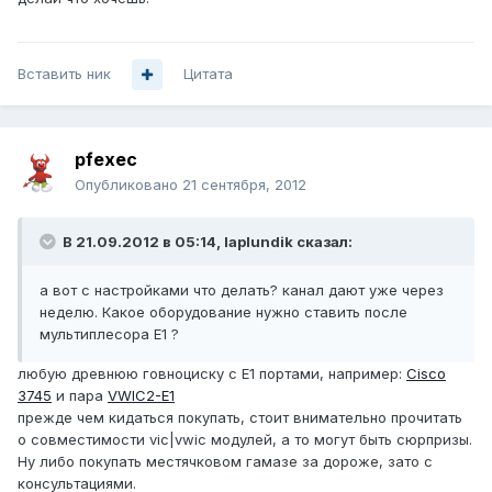
Вставить ник
Цитата
pfexec
Опубликовано
21 сентября, 2012
В 21.09.2012 в 05:14, laplundik сказал:
а вот с настройками что делать? канал дают уже через
неделю. Какое оборудование нужно ставить после
мультиплесора Е1 ?
любую древнюю говноциску с E1 портами, например:
Cisco
3745
и пара
VWIC2-E1
прежде чем кидаться покупать, стоит внимательно прочитать
о совместимости vic|vwic модулей, а то могут быть сюрпризы.
Ну либо покупать местячковом гамазе за дороже, зато с
консультациями.