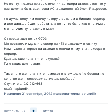
Но вот тут подвох при заключении договора выясняется что у
нас должна быть своя зона АС и выделенный блок IP адресов.
( я думал получим оптику которую воткнем в биллинг сервер
и все дальше будет работать, а не тут то было как я понимаю
мы получим тупо дырку в мир)
От прова идет поток G703
Мы поставили мультиплексор на 4Е1 с выходом в оптику
Нам нужен интернет на выходе с оптики от мультиплексора в
сервер.
Куда дальше копать что покупать?
Гугл таких дел незнает.
Так с чего же начать кто поможет в этом деле(не бесплатно
конечно же + сопровождение дальнейшее)
Стукните в ICQ 212-663
скайп laplundik
Изменено
21 сентября, 2012
пользователем laplundik
Вставить ник
Цитата