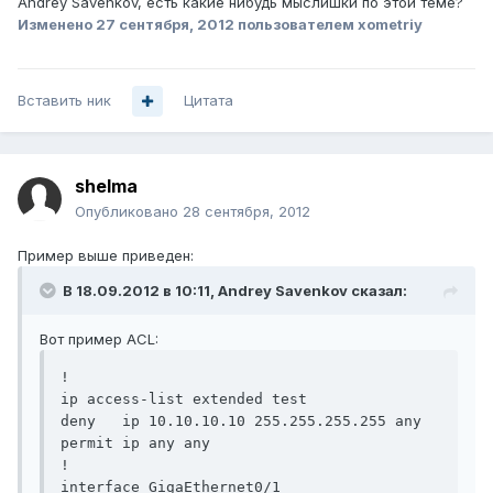
Andrey Savenkov, есть какие нибудь мыслишки по этой теме?
Изменено
27 сентября, 2012
пользователем xometriy
Вставить ник
Цитата
shelma
Опубликовано
28 сентября, 2012
Пример выше приведен:
В 18.09.2012 в 10:11, Andrey Savenkov сказал:
Вот пример ACL:
!

ip access-list extended test

deny   ip 10.10.10.10 255.255.255.255 any

permit ip any any

!

interface GigaEthernet0/1
