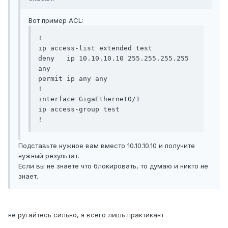
Вот пример ACL:
!

ip access-list extended test

deny   ip 10.10.10.10 255.255.255.255 
any

permit ip any any

!

interface GigaEthernet0/1

ip access-group test

Подставьте нужное вам вместо 10.10.10.10 и получите
нужный результат.
Если вы не знаете что блокировать, то думаю и никто не
знает.
не ругайтесь сильно, я всего лишь практикант