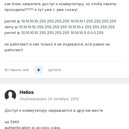
как блин запретить доступ к коммутатору, но чтобы пакеты
проходили?!?!?! я тут уже с ума схожу!
permit ip 10.10.10.10 255.255.255.255 10.10.10.1 255.255.255.255
deny ip 10.10.10.10 255.255.255.255 10.10.10.x 255.255.255.255
permit ip 10.10.10.10 255.255.255.255 10.10.10.0 0.0.0.255
не работает! и как только я не издевался, всё равно не
работает!
Вставить ник
Цитата
Helios
Опубликовано
20 октября, 2012
Доступ к коммутатору закрывается в другом месте
на 2960
authentication ip access-class