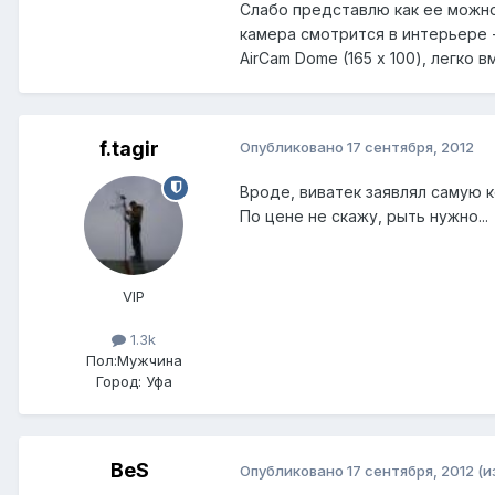
Слабо представлю как ее можно 
камера смотрится в интерьере -м
AirCam Dome (165 х 100), легко 
f.tagir
Опубликовано
17 сентября, 2012
Вроде, виватек заявлял самую 
По цене не скажу, рыть нужно...
VIP
1.3k
Пол:
Мужчина
Город:
Уфа
BeS
Опубликовано
17 сентября, 2012
(и