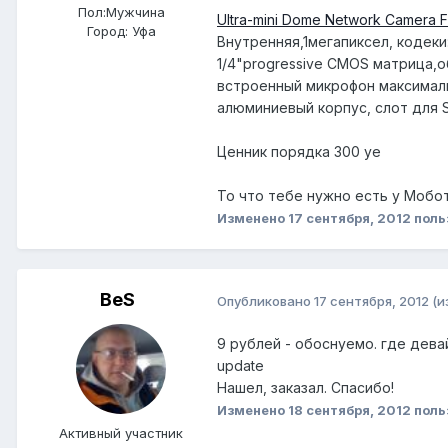
Пол:
Мужчина
Ultra-mini Dome Network Camera 
Город:
Уфа
Внутренняя,1мегапиксел, кодеки
1/4"progressive CMOS матрица,о
встроенный микрофон максималь
алюминиевый корпус, слот для S
Ценник порядка 300 уе
То что тебе нужно есть у Моботи
Изменено
17 сентября, 2012
польз
BeS
Опубликовано
17 сентября, 2012
(и
9 рублей - обоснуемо. где девай
update
Нашел, заказал. Спасибо!
Изменено
18 сентября, 2012
поль
Активный участник