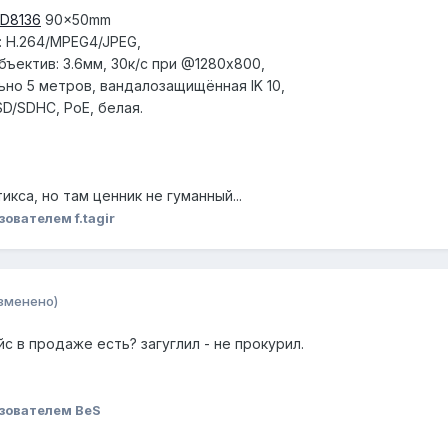
FD8136
90x50mm
: H.264/MPEG4/JPEG,
бъектив: 3.6мм, 30к/с при @1280x800,
но 5 метров, вандалозащищённая IK 10,
D/SDHC, PoE, белая.
кса, но там ценник не гуманный...
ователем f.tagir
зменено)
с в продаже есть? загуглил - не прокурил.
зователем BeS