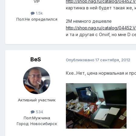
http://shop.nag.ru/catalog/0445
VIP
картинка в ней будет такая же, 
1.5k
Пол:
Не определился
2M немного дешевле
http://shop.nag.ru/catalog/0445
и та и другая с Onvif, но мне D
BeS
Опубликовано
17 сентября, 2012
Кхе...Нет, цена нормальная и пр
Активный участник
534
Пол:
Мужчина
Город:
Новосибирск