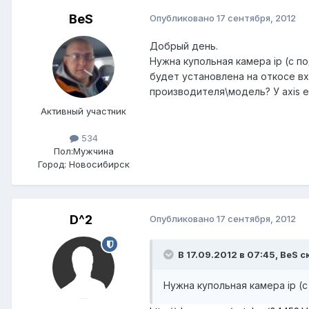
BeS
Опубликовано
17 сентября, 2012
Добрый день.
Нужна купольная камера ip (с по
будет установлена на откосе в
производителя\модель? У axis ес
Активный участник
534
Пол:
Мужчина
Город:
Новосибирск
D^2
Опубликовано
17 сентября, 2012
В 17.09.2012 в 07:45, BeS с
Нужна купольная камера ip (с