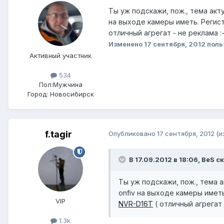
Ты уж подскажи, пож., тема акту
на выходе камеры иметь. Реги
отличный агрегат - не реклама :-
Изменено
17 сентября, 2012
поль
Активный участник
534
Пол:
Мужчина
Город:
Новосибирск
f.tagir
Опубликовано
17 сентября, 2012
(и
В 17.09.2012 в 18:06, BeS с
Ты уж подскажи, пож., тема а
onfiv на выходе камеры имет
VIP
NVR-D16T
( отличный агрегат 
1.3k