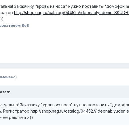
альна! Заказчику "кровь из носа" нужно поставить "домофон min
стратор
http://shop.nag.ru/catalog/04452.Videonablyudenie-SKU
))
зователем BeS
зменено)
казал:
ктуальна! Заказчику "кровь из носа" нужно поставить "домофон 
ь. Регистратор
http://shop.nag.ru/catalog/04452.Videonablyude
- не реклама :-))