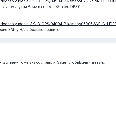
2.Videonablyudenie-SKUD-OPS/04904.IP-kamery/07612.SNR-CI-DD30
как упомянутая Вами в соседней теме DB3.0I.
2.Videonablyudenie-SKUD-OPS/04904.IP-kamery/06806.SNR-CI-HD20
 серия SNR у НАГа больше нравится
о картинку тоже знаю, ставили. Замечу: объЁмный девайс.