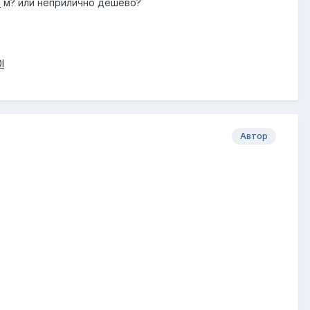
I
м? или неприлично дешево?
I
Автор