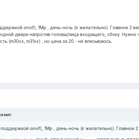
ддержкой onvif), 1Мр , день-ночь (ir желательно). Главное 2 в
ходной двери напротив головы/лица входящего, сбоку. Нужно 
ть (m30xx, m31xx) , но цена за 20 - не вписываюсь.
казал:
 поддержкой onvif), 1Мр , день-ночь (ir желательно). Главное 2