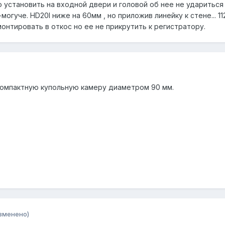
установить на входной двери и головой об нее не удариться 
огуче. HD20I ниже на 60мм , но приложив линейку к стене... 11
вмонтировать в откос но ее не прикрутить к регистратору.
компактную купольную камеру диаметром 90 мм.
зменено)