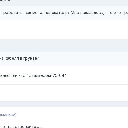
ет работать, как металлоискатель? Мне показалось, что это тр
ка кабеля в грунте?
овался ли кто "Сталкером-75-04"
зменено)
 так отвечайте........