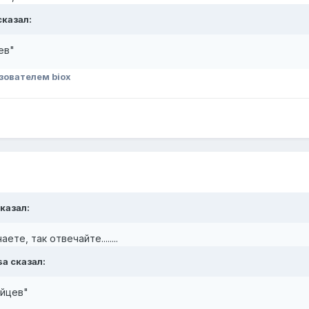
сказал:
ев"
зователем biox
сказал:
те, так отвечайте........
sa сказал:
айцев"