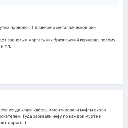
утых проволок :) длинное и металлическое они
ет звенеть и моргать как бразильский карнавал, потому
и т.п.
ассе когда клали кабель и монтировали муфты около
скателем. Туда забивали инфу по каждой муфте и
оит дорого :)