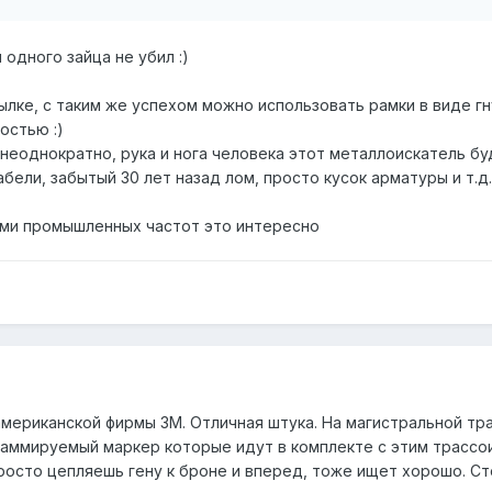
 одного зайца не убил :)
лке, с таким же успехом можно использовать рамки в виде гн
остью :)
неоднократно, рука и нога человека этот металлоискатель буд
ели, забытый 30 лет назад лом, просто кусок арматуры и т.д. 
ами промышленных частот это интересно
американской фирмы 3М. Отличная штука. На магистральной тр
аммируемый маркер которые идут в комплекте с этим трассои
росто цепляешь гену к броне и вперед, тоже ищет хорошо. Ст