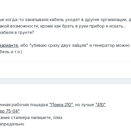
ые когда-то закапывали кабель уходят в другие организации, 
акой возможности, кроме как брать в руки прибор и искать...
кабеля в грунте?
варианте
, ибо "убиваю сразу двух зайцев" и генератор можно 
ель и т.п.)
женная рабочая лошадка
"Поиск 210"
, но лучше
"410"
ер 75-04"
ания сталкера напишите, плиз.
запредельно