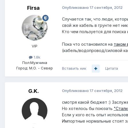
Firsa
Опубликовано
17 сентября, 2012
Случается так, что люди, котор
свой же кабель в грунте нет ник
Кто чем пользуется для поиска 
Пока что остановился на
таком 
VIP
(кабель/водопровод/силовой каб
1.8k
Пол:
Мужчина
Город:
М.О. - Север
Вставить ник
Цитата
G.K.
Опубликовано
17 сентября, 2012
смотря какой бюджет :) Заслу
Но хотелось бы поюзать
"Сталк
Если у кого есть опыт использов
Импортные нормальные стоят 