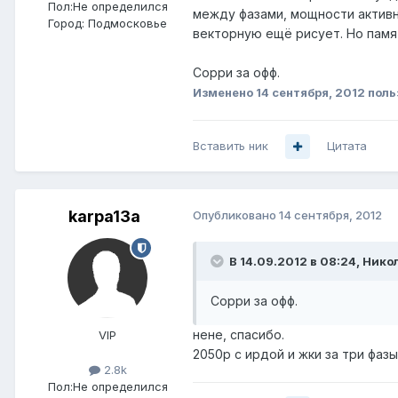
Пол:
Не определился
между фазами, мощности активно
Город:
Подмосковье
векторную ещё рисует. Но памят
Сорри за офф.
Изменено
14 сентября, 2012
поль
Вставить ник
Цитата
karpa13a
Опубликовано
14 сентября, 2012
В 14.09.2012 в 08:24, Нико
Сорри за офф.
нене, спасибо.
VIP
2050р с ирдой и жки за три фа
2.8k
Пол:
Не определился