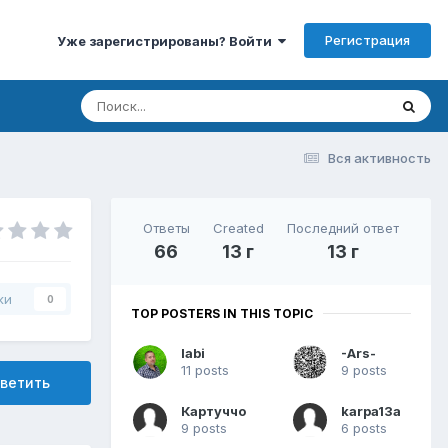
Регистрация
Уже зарегистрированы? Войти
Вся активность
Ответы
Created
Последний ответ
66
13 г
13 г
ки
0
TOP POSTERS IN THIS TOPIC
labi
-Ars-
11 posts
9 posts
ветить
Картуччо
karpa13a
9 posts
6 posts