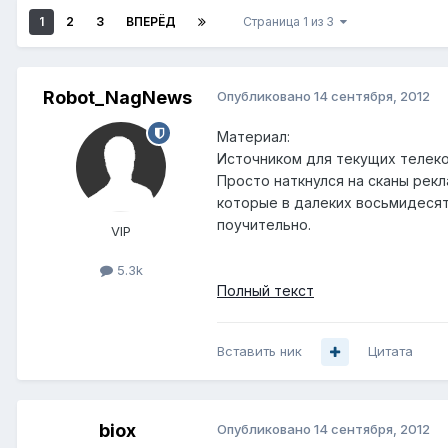
1
2
3
ВПЕРЁД
Страница 1 из 3
Robot_NagNews
Опубликовано
14 сентября, 2012
Материал:
Источником для текущих телеко
Просто наткнулся на сканы рек
которые в далеких восьмидесяты
поучительно.
VIP
5.3k
Полный текст
Вставить ник
Цитата
biox
Опубликовано
14 сентября, 2012