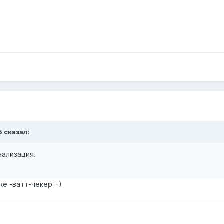
5 сказал:
гнализация.
ке -ватт-чекер :-)