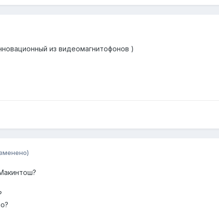
инновационный из видеомагнитофонов )
зменено)
 Макинтош?
?
ло?