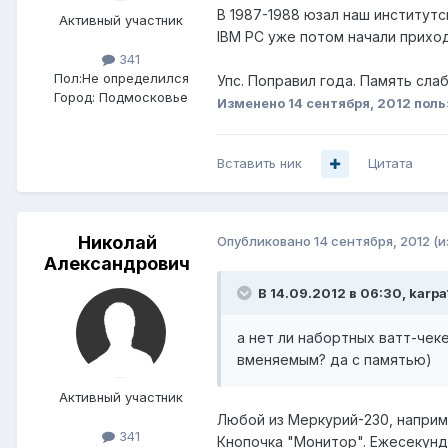
В 1987-1988 юзал наш институтск
Активный участник
IBM PC уже потом начали приход
341
Пол:
Не определился
Упс. Поправил года. Память слаб
Город:
Подмосковье
Изменено
14 сентября, 2012
поль
Вставить ник
Цитата
Николай
Опубликовано
14 сентября, 2012
(и
Александрович
В 14.09.2012 в 06:30, karpa
а нет ли набортных ватт-чек
вменяемым? да с памятью)
Активный участник
Любой из Меркурий-230, напри
341
Кнопочка "Монитор". Ежесекундн