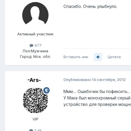
Спасибо. Очень улыбнуло.
Активный участник
977
Пол:
Мужчина
Город:
Мск. обл.
Вставить ник
Цитата
-Ars-
Опубликовано
14 сентября, 2012
Ммм.... Ошибочки бы пофиксить... 
У Мака был монохромный серый д
устройство для проверки мощн
VIP
2.4k