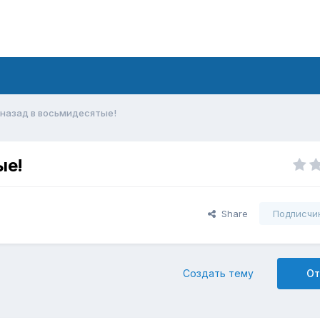
 назад в восьмидесятые!
ые!
Share
Подписчи
Создать тему
От