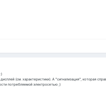
:)
исплей (см. характеристики). А "сигнализация", которая справ
ости потребляемой электросетью ;)