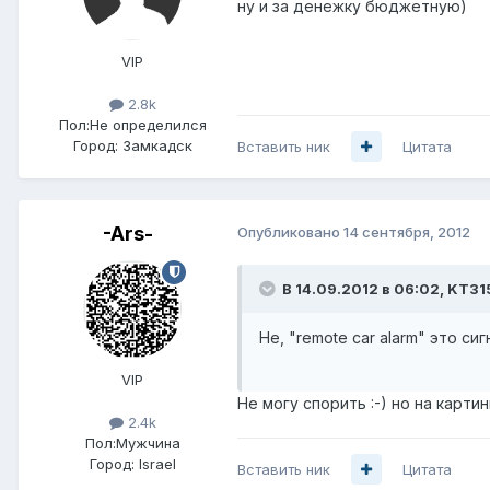
ну и за денежку бюджетную)
VIP
2.8k
Пол:
Не определился
Город:
Замкадск
Вставить ник
Цитата
-Ars-
Опубликовано
14 сентября, 2012
В 14.09.2012 в 06:02, KT31
Не, "remote car alarm" это си
VIP
Не могу спорить :-) но на картин
2.4k
Пол:
Мужчина
Город:
Israel
Вставить ник
Цитата