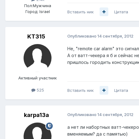
Пол:
Мужчина
Город:
Israel
Вставить ник
Цитата
KT315
Опубликовано
14 сентября, 2012
Не, "remote car alarm" это сигна
А от ватт-чекера я б и сейчас 
пришлось городить конструкцию
Активный участник
525
Вставить ник
Цитата
karpa13a
Опубликовано
14 сентября, 2012
а нет ли набортных ватт-чекеро
вменяемым? да с памятью)