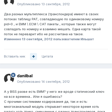
Опубликовано
13 сентября, 2012
Два разных мультиплекса (транспондера) имеют в своих
потоках таблицу PAT, совпадающую по одинаковому номеру
pid=0 , и EMM \ ECM \ CAT пакеты , которые также могут
совпадать по номеру и взаимно мешать. Одна карта такой
поток не переварит ибо не рассчитана на такое.
Изменено
13 сентября, 2012
пользователем Ильшат
Вставить ник
Цитата
danilbal
Опубликовано
14 сентября, 2012
А у BISS разве есть EMM? у него же вроде статический ключ
на все времена... Или я ошибаюсь?
С прочими системами кодирования да, так и есть:
многоканальный модуль открывает некоторое время хоть
радугу хоть трико, смешанные с разных транспондеров, пока