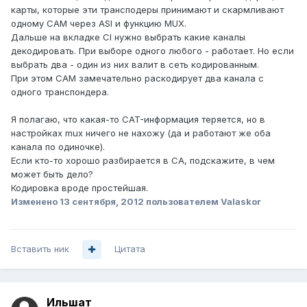
карты, которые эти трансподеры принимают и скармливают
одному CAM через ASI и функцию MUX.
Дальше на вкладке CI нужно выбрать какие каналы
декодировать. При выборе одного любого - работает. Но если
выбрать два - один из них валит в сеть кодированным.
При этом CAM замечательно раскодирует два канала с
одного транспондера.
Я полагаю, что какая-то CAT-информация теряется, но в
настройках mux ничего не нахожу (да и работают же оба
канала по одиночке).
Если кто-то хорошо разбирается в CA, подскажите, в чем
может быть дело?
Кодировка вроде простейшая.
Изменено
13 сентября, 2012
пользователем Valaskor
Вставить ник
Цитата
Ильшат