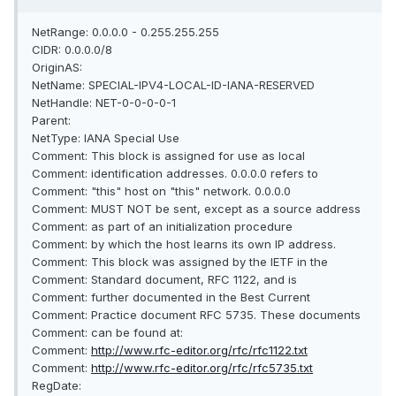
NetRange: 0.0.0.0 - 0.255.255.255
CIDR: 0.0.0.0/8
OriginAS:
NetName: SPECIAL-IPV4-LOCAL-ID-IANA-RESERVED
NetHandle: NET-0-0-0-0-1
Parent:
NetType: IANA Special Use
Comment: This block is assigned for use as local
Comment: identification addresses. 0.0.0.0 refers to
Comment: "this" host on "this" network. 0.0.0.0
Comment: MUST NOT be sent, except as a source address
Comment: as part of an initialization procedure
Comment: by which the host learns its own IP address.
Comment: This block was assigned by the IETF in the
Comment: Standard document, RFC 1122, and is
Comment: further documented in the Best Current
Comment: Practice document RFC 5735. These documents
Comment: can be found at:
Comment:
http://www.rfc-editor.org/rfc/rfc1122.txt
Comment:
http://www.rfc-editor.org/rfc/rfc5735.txt
RegDate: