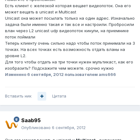
Есть клиент с железкой которая вещает видеопоток. Она его
может вещать в unicast и Multicast
Unicast она может посылать только на один адрес. Изначально
задача были именно такая и так все и настроили. Пробросили
влан через L2 unicast udp видеопоток кинули, на приемнике
поток поймали
Теперь клиенту очень сильно надо чтобы поток принимали на 3
точках. На всех точках есть возможность отдать вланы на
уровне L2.
Для того чтобы отдать на три точки нужен мультикаст, как его
изобразить? Подскажите чем можете. срочно нужно
Изменено
6 сентября, 2012
пользователем ams666
Вставить ник
Цитата
Saab95
Опубликовано
6 сентября, 2012