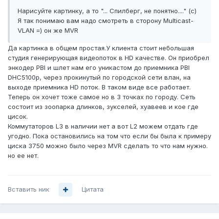
Нарисуйте картинку, а то "... Спилберг, не понятно...." (с)
Я так понимаю вам надо смотреть в сторону Multicast-
VLAN =) он же MVR
Да картинка в общем простая.У клиента стоит небольшая
студия генерирующая видеопоток в HD качестве. Он приобрел
энкодер PBI и шлет нам его уникастом до приемника PBI
DHC5100p, через прокинутый по городской сети влан, на
выходе приемника HD поток. В таком виде все работает.
Теперь он хочет тоже самое но в 3 точках по городу. Cеть
состоит из зоопарка длинков, зукселей, хуавеев и кое где
цисок.
Коммутаторов L3 в наличии нет а вот L2 можем отдать где
угодно. Пока остановились на том что если бы была к примеру
циска 3750 можно было через MVR сделать то что нам нужно.
но ее нет.
Вставить ник
Цитата