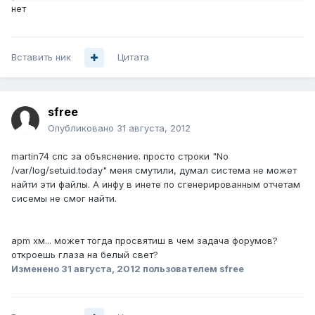
нет
Вставить ник
Цитата
sfree
Опубликовано
31 августа, 2012
martin74 спс за объяснение. просто строки "No
/var/log/setuid.today" меня смутили, думал система не может
найти эти файлы. А инфу в инете по сгенерированным отчетам
сисемы не смог найти.
apm хм... может тогда просвятиш в чем задача форумов?
откроешь глаза на белый свет?
Изменено
31 августа, 2012
пользователем sfree