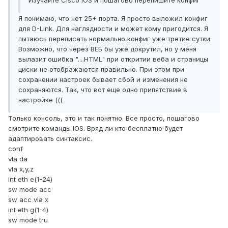
Изучайте Cisco IOS и пошагово перепишите конфиг
Я понимаю, что нет 25+ порта. Я просто выложил конфиг
для D-Link. Для наглядности и может кому пригодится. Я
пытаюсь переписать нормально конфиг уже третие сутки.
Возможно, что через ВЕБ бы уже докрутил, но у меня
вылазит ошибка "....HTML" при откритии веба и страницы
циски не отображаются правильно. При этом при
сохранении настроек бывает сбой и изменения не
сохраняются. Так, что вот еще одно припятствие в
настройке (((
Только консоль, это и так понятно. Все просто, пошагово
смотрите команды IOS. Вряд ли кто бесплатно будет
адаптировать синтаксис.
conf
vla da
vla x,y,z
int eth e(1-24)
sw mode acc
sw acc vla x
int eth g(1-4)
sw mode tru