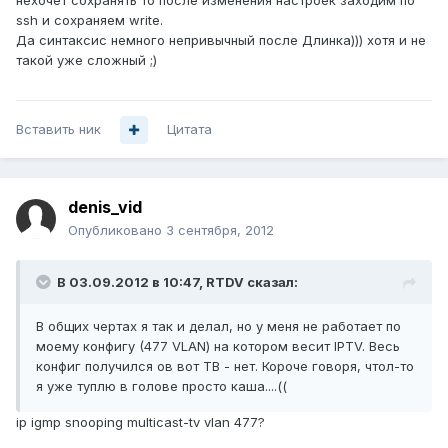
нехочет сохранять то после изменения настроек заходим по
ssh и сохраняем write.
Да синтаксис немного непривычный после Длинка))) хотя и не
такой уже сложный ;)
Вставить ник
Цитата
denis_vid
Опубликовано
3 сентября, 2012
В 03.09.2012 в 10:47, RTDV сказал:
В общих чертах я так и делал, но у меня не работает по
моему конфигу (477 VLAN) на котором весит IPTV. Весь
конфиг получился ов вот ТВ - нет. Короче говоря, чтол-то
я уже туплю в голове просто каша....((
ip igmp snooping multicast-tv vlan 477?