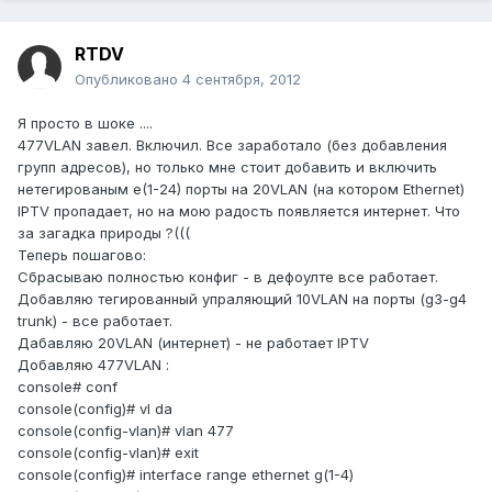
RTDV
Опубликовано
4 сентября, 2012
Я просто в шоке ....
477VLAN завел. Включил. Все заработало (без добавления
групп адресов), но только мне стоит добавить и включить
нетегированым е(1-24) порты на 20VLAN (на котором Ethernet)
IPTV пропадает, но на мою радость появляется интернет. Что
за загадка природы ?(((
Теперь пошагово:
Сбрасываю полностью конфиг - в дефоулте все работает.
Добавляю тегированный упраляющий 10VLAN на порты (g3-g4
trunk) - все работает.
Дабавляю 20VLAN (интернет) - не работает IPTV
Добавляю 477VLAN :
console# conf
console(config)# vl da
console(config-vlan)# vlan 477
console(config-vlan)# exit
console(config)# interface range ethernet g(1-4)