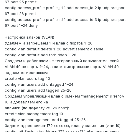
67 port 25 permit
config access_profile profile_id 1 add access_id 2 ip udp src_port
67 port 26 permit
config access_profile profile_id 1 add access_id 3 ip udp src_port
67 port 1–24 deny
Настройка вланов (VLAN)
Удаляем и запрещаем 1-й влан c портов 1–26:
config vlan default delete 1–26 advertisement disable
config vlan default add forbidden 1–26
Создаем и добавляем не тегированный пользовательский
VLAN 40 на порты 1–24, а на магистральные порты VLAN 40
подаем тегированным:
create vlan users tag 40
config vlan users add untagged 1–24
config vlan users add tagged 25-26
Создаем управляющий влан с именем “management” и тегом
10 и добавляем его на
аплинки (по дефолту 25–26 порт):
create vlan management tag 10
config vlan management add tagged 25–26
Задаем адрес свича(172.хх.хх.хх), влан управления (vlan 10).
config ipif System ipaddress 172.хх.хх.хх/24 vlan management