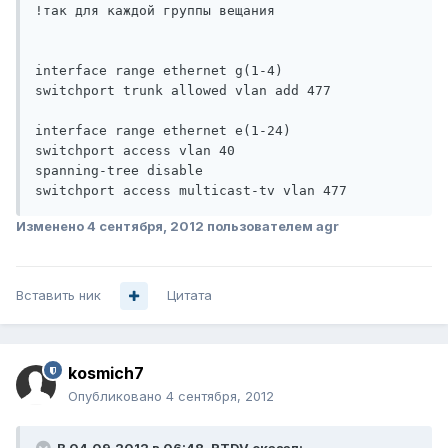
!так для каждой группы вещания

interface range ethernet g(1-4)

switchport trunk allowed vlan add 477

interface range ethernet e(1-24)

switchport access vlan 40

spanning-tree disable

switchport access multicast-tv vlan 477
Изменено
4 сентября, 2012
пользователем agr
Вставить ник
Цитата
kosmich7
Опубликовано
4 сентября, 2012