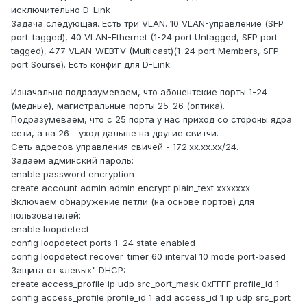
исключительно D-Link
Задача следующая. Есть три VLAN. 10 VLAN-управление (SFP
port-tagged), 40 VLAN-Ethernet (1-24 port Untagged, SFP port-
tagged), 477 VLAN-WEBTV (Multicast)(1-24 port Members, SFP
port Sourse). Есть конфиг для D-Link:
Изначально подразумеваем, что абонентские порты 1-24
(медные), магистральные порты 25-26 (оптика).
Подразумеваем, что с 25 порта у нас приход со стороны ядра
сети, а на 26 - уход дальше на другие свитчи.
Сеть адресов управления свичей - 172.хх.хх.хх/24.
Задаем админский пароль:
enable password encryption
create account admin admin encrypt plain_text ххххххх
Включаем обнаружение петли (на основе портов) для
пользователей:
enable loopdetect
config loopdetect ports 1–24 state enabled
config loopdetect recover_timer 60 interval 10 mode port-based
Защита от «левых" DHCP:
create access_profile ip udp src_port_mask 0xFFFF profile_id 1
config access_profile profile_id 1 add access_id 1 ip udp src_port