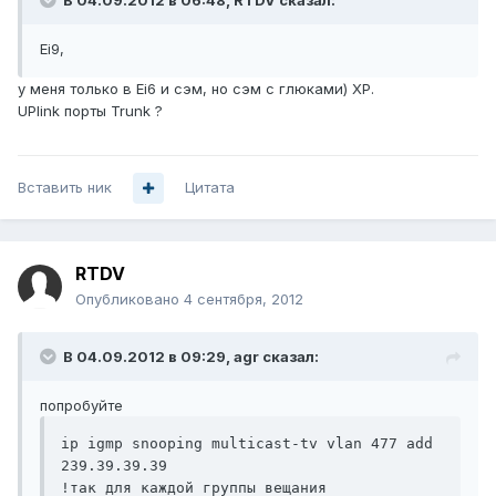
В 04.09.2012 в 06:48, RTDV сказал:
Ei9,
у меня только в Ei6 и сэм, но сэм с глюками) XP.
UPlink порты Trunk ?
Вставить ник
Цитата
RTDV
Опубликовано
4 сентября, 2012
В 04.09.2012 в 09:29, agr сказал:
попробуйте
ip igmp snooping multicast-tv vlan 477 add 
239.39.39.39

!так для каждой группы вещания
