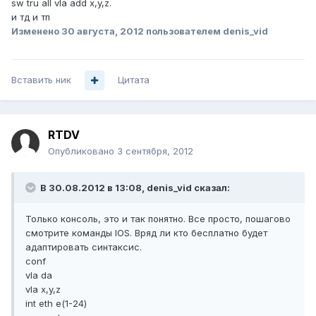
sw tru all vla add x,y,z.
и тд и тп
Изменено
30 августа, 2012
пользователем denis_vid
Вставить ник
Цитата
RTDV
Опубликовано
3 сентября, 2012
В 30.08.2012 в 13:08, denis_vid сказал:
Только консоль, это и так понятно. Все просто, пошагово
смотрите команды IOS. Вряд ли кто бесплатно будет
адаптировать синтаксис.
conf
vla da
vla x,y,z
int eth e(1-24)