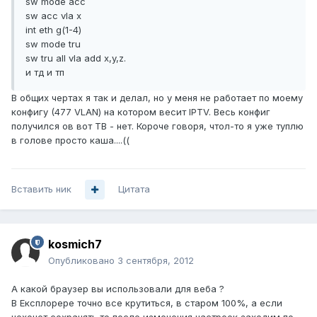
sw mode acc
sw acc vla x
int eth g(1-4)
sw mode tru
sw tru all vla add x,y,z.
и тд и тп
В общих чертах я так и делал, но у меня не работает по моему
конфигу (477 VLAN) на котором весит IPTV. Весь конфиг
получился ов вот ТВ - нет. Короче говоря, чтол-то я уже туплю
в голове просто каша....((
Вставить ник
Цитата
kosmich7
Опубликовано
3 сентября, 2012
А какой браузер вы использовали для веба ?
В Експлорере точно все крутиться, в старом 100%, а если