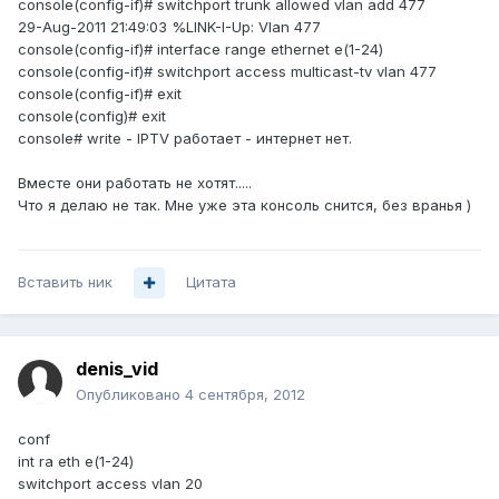
console(config-if)# switchport trunk allowed vlan add 477
29-Aug-2011 21:49:03 %LINK-I-Up: Vlan 477
console(config-if)# interface range ethernet e(1-24)
console(config-if)# switchport access multicast-tv vlan 477
console(config-if)# exit
console(config)# exit
console# write - IPTV работает - интернет нет.
Вместе они работать не хотят.....
Что я делаю не так. Мне уже эта консоль снится, без вранья )
Вставить ник
Цитата
denis_vid
Опубликовано
4 сентября, 2012
conf
int ra eth e(1-24)
switchport access vlan 20