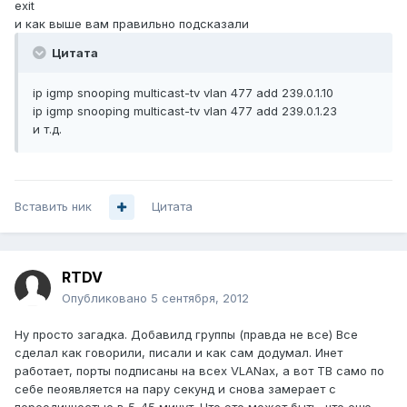
exit
и как выше вам правильно подсказали
Цитата
ip igmp snooping multicast-tv vlan 477 add 239.0.1.10
ip igmp snooping multicast-tv vlan 477 add 239.0.1.23
и т.д.
Вставить ник
Цитата
RTDV
Опубликовано
5 сентября, 2012
Ну просто загадка. Добавилд группы (правда не все) Все
сделал как говорили, писали и как сам додумал. Инет
работает, порты подписаны на всех VLANах, а вот ТВ само по
себе пеоявляется на пару секунд и снова замерает с