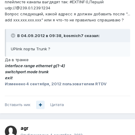
плейлисте каналы выгдядят так: #EXTINF:0,Першiй
udp://@239.0.1.239:1234
Вопрос следующий, какой адресс я должен добавить после "...
add xxx.xxx.xxx.xxx" или я что-то не правильно спрашиваю ?
В 04.09.2012 в 09:38, kosmich7 сказал:
UPlink порты Trunk ?
Да в транке
interface range ethernet g(1-4)
switchport mode trunk
exit
Изменено
4 сентября, 2012
пользователем RTDV
Вставить ник
Цитата
agr