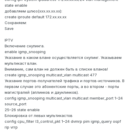
state enable
добавляем шлюз(ххх.хх.хх.хх):
create iproute default 172.хх.хх.хх
Сохраняем:
Save
IPTV
Включение снупинга.
enable igmp_snooping
Указание в каком влане осуществляется снупинг. Указываем
мультикаст влан.
Внимание, сам влан не должен быть в списке вланов!
create igmp_snooping multicast_vlan multicast 477
Указание портов-получателей трафика и портов-источников. В
первом случае это абонентские порты, а во втором - порты
магистралей (аплинков и даунлинков).
config igmp_snooping multicast_vlan multicast member_port 1–24
source_port
25–26 state enable
Блокировка от левых мультикастов
config cpu_filter l3_control_pkt 1–24 dvmrp pim igmp_query ospf
rip vrrp