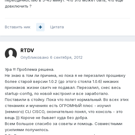
переодичностью в 5-45 минут. Что это может быть, что еще
довключить ?
Вставить ник
Цитата
RTDV
Опубликовано
6 сентября, 2012
Ура !!! Проблема решена.
Не знаю в том ли причина, но пока я не перезалил прошивку
более старой версии 1.0.2 (до этого стояла 1.0.6) никаких
признаков жизни свитч не подавал. Перезалил, снес весь
startup-config, по новой настроил и все заработало.
Поставили в стойку. Пока что полет нормальный. Во всех этих
стенаниях и мучениях есть ОГРОМНЫЙ плюс - изучил
(немного) CLI CISCO, окончательно понял, что консоль - это
вещь ))) Короче не бывает худа без добра.
Всем большое спасибо за советы и помощь. Совместными
усилиями получилось.