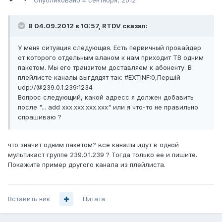
Опубликовано
4 сентября, 2012
В 04.09.2012 в 10:57, RTDV сказал:
У меня ситуация следующая. Есть первичный провайдер
от которого отдельным вланом к нам приходит ТВ одним
пакетом. Мы его транзитом доставляем к абоненту. В
плейлисте каналы выгдядят так: #EXTINF:0,Першiй
udp://@239.0.1.239:1234
Вопрос следующий, какой адресс я должен добавить
после "... add xxx.xxx.xxx.xxx" или я что-то не правильно
спрашиваю ?
что значит одним пакетом? все каналы идут в одной
мультикаст группе 239.0.1.239 ? Тогда только ее и пишите.
Покажите пример другого канала из плейлиста.
Вставить ник
Цитата