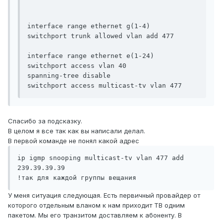
interface range ethernet g(1-4)

switchport trunk allowed vlan add 477

interface range ethernet e(1-24)

switchport access vlan 40

spanning-tree disable

switchport access multicast-tv vlan 477
Спасибо за подсказку.
В целом я все так как вы написали делал.
В первой команде не понял какой адрес
ip igmp snooping multicast-tv vlan 477 add 
239.39.39.39

!так для каждой группы вещания
У меня ситуация следующая. Есть первичный провайдер от
которого отдельным вланом к нам приходит ТВ одним
пакетом. Мы его транзитом доставляем к абоненту. В