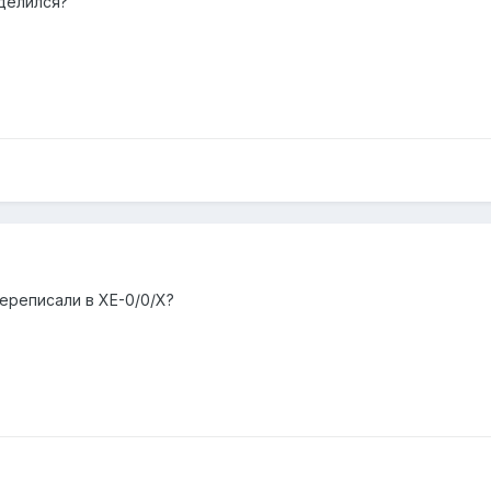
делился?
переписали в XE-0/0/X?