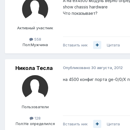
А на ex4500 модуль верно опре
show chassis hardware
Что показывает?
Активный участник
558
Пол:
Мужчина
Вставить ник
Цитата
Никола Тесла
Опубликовано
30 августа, 2012
на 4500 конфиг порта ge-0/0/X 
Пользователи
128
Пол:
Не определился
Вставить ник
Цитата