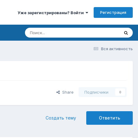
Регистрация
Уже зарегистрированы? Войти
Вся активность
Share
Подписчики
0
Создать тему
Ответить