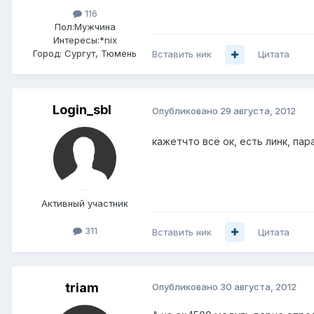
116
Пол:
Мужчина
Интересы:
*nix
Город:
Сургут, Тюмень
Вставить ник
Цитата
Login_sbl
Опубликовано
29 августа, 2012
кажетчто всё ок, есть линк, пар
Активный участник
311
Вставить ник
Цитата
triam
Опубликовано
30 августа, 2012