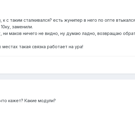
 к с таким сталкивался? есть жунипер в него по опте втыкалс
10ку, заменили.
, ни маков ничего не видно, ну думаю ладно, возвращаю обрат
их местах такая связка работает на ура!
 что кажет? Какие модули?