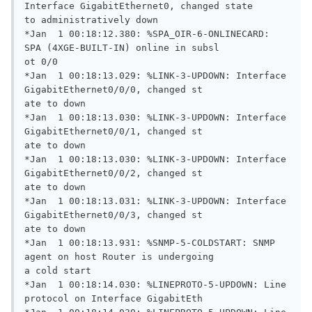
Interface GigabitEthernet0, changed state

to administratively down

*Jan  1 00:18:12.380: %SPA_OIR-6-ONLINECARD: 
SPA (4XGE-BUILT-IN) online in subsl

ot 0/0

*Jan  1 00:18:13.029: %LINK-3-UPDOWN: Interface 
GigabitEthernet0/0/0, changed st

ate to down

*Jan  1 00:18:13.030: %LINK-3-UPDOWN: Interface 
GigabitEthernet0/0/1, changed st

ate to down

*Jan  1 00:18:13.030: %LINK-3-UPDOWN: Interface 
GigabitEthernet0/0/2, changed st

ate to down

*Jan  1 00:18:13.031: %LINK-3-UPDOWN: Interface 
GigabitEthernet0/0/3, changed st

ate to down

*Jan  1 00:18:13.931: %SNMP-5-COLDSTART: SNMP 
agent on host Router is undergoing

a cold start

*Jan  1 00:18:14.030: %LINEPROTO-5-UPDOWN: Line 
protocol on Interface GigabitEth
