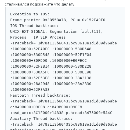
сталкивался подскажите что делать.
Exception to IOS:

Frame pointer 0x3B55BA78, PC = 0x152EA0F0

IOS Thread backtrace: 

UNIX-EXT-SIGNAL: Segmentation fault(11), 
Process = IP SIP Process

-Traceback= 1#78a113b60433bc93618e1d1d09d96abe  
:10000000+52EA0F0 :10000000+530D548 
:10000000+530D548 :10000000+52F1E04 
:10000000+B0FDD0 :10000000+B0FECC 
:10000000+52F2B14 :10000000+530D228 
:10000000+530A5FC :10000000+530EE98 
:10000000+52F53E8 :10000000+28A2138 
:10000000+28A2948 :10000000+28A2B30 
:10000000+52F8A38 

Fastpath Thread backtrace: 

-Traceback= 1#78a113b60433bc93618e1d1d09d96abe  
c:8A9B000+D9F08 c:8A9B000+D9EE8 
iosd_unix:8C1F000+14838 pthread:8475000+5A4C 

Auxiliary Thread backtrace: 

-Traceback= 1#78a113b60433bc93618e1d1d09d96abe  