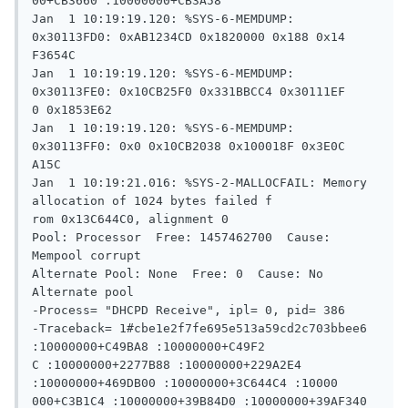
00+CB3660 :10000000+CB3A58

Jan  1 10:19:19.120: %SYS-6-MEMDUMP: 
0x30113FD0: 0xAB1234CD 0x1820000 0x188 0x14

F3654C

Jan  1 10:19:19.120: %SYS-6-MEMDUMP: 
0x30113FE0: 0x10CB25F0 0x331BBCC4 0x30111EF

0 0x1853E62

Jan  1 10:19:19.120: %SYS-6-MEMDUMP: 
0x30113FF0: 0x0 0x10CB2038 0x100018F 0x3E0C

A15C

Jan  1 10:19:21.016: %SYS-2-MALLOCFAIL: Memory 
allocation of 1024 bytes failed f

rom 0x13C644C0, alignment 0

Pool: Processor  Free: 1457462700  Cause: 
Mempool corrupt

Alternate Pool: None  Free: 0  Cause: No 
Alternate pool

-Process= "DHCPD Receive", ipl= 0, pid= 386

-Traceback= 1#cbe1e2f7fe695e513a59cd2c703bbee6  
:10000000+C49BA8 :10000000+C49F2

C :10000000+2277B88 :10000000+229A2E4 
:10000000+469DB00 :10000000+3C644C4 :10000

000+C3B1C4 :10000000+39B84D0 :10000000+39AF340 