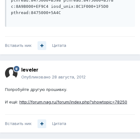
pthread:8475000+B598 pthread:8475000+B578 
c:8A9B000+EF9C4 iosd_unix:8C1F000+1F5D0 
pthread:8475000+5A4C 

Вставить ник
Цитата
leveler
Опубликовано
28 августа, 2012
Попробуйте другую прошивку.
И ещё:
http://forum.nag.ru/forum/index.php?showtopic=78250
Вставить ник
Цитата