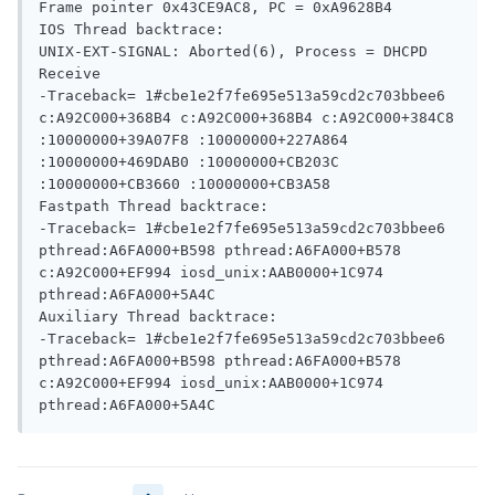
Frame pointer 0x43CE9AC8, PC = 0xA9628B4

IOS Thread backtrace: 

UNIX-EXT-SIGNAL: Aborted(6), Process = DHCPD 
Receive

-Traceback= 1#cbe1e2f7fe695e513a59cd2c703bbee6  
c:A92C000+368B4 c:A92C000+368B4 c:A92C000+384C8 
:10000000+39A07F8 :10000000+227A864 
:10000000+469DAB0 :10000000+CB203C 
:10000000+CB3660 :10000000+CB3A58 

Fastpath Thread backtrace: 

-Traceback= 1#cbe1e2f7fe695e513a59cd2c703bbee6  
pthread:A6FA000+B598 pthread:A6FA000+B578 
c:A92C000+EF994 iosd_unix:AAB0000+1C974 
pthread:A6FA000+5A4C 

Auxiliary Thread backtrace: 

-Traceback= 1#cbe1e2f7fe695e513a59cd2c703bbee6  
pthread:A6FA000+B598 pthread:A6FA000+B578 
c:A92C000+EF994 iosd_unix:AAB0000+1C974 