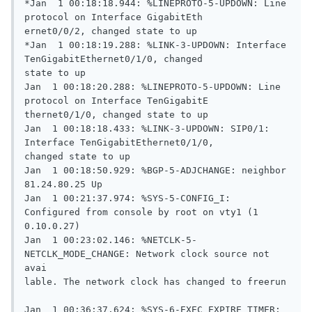
*Jan  1 00:18:18.944: %LINEPROTO-5-UPDOWN: Line 
protocol on Interface GigabitEth

ernet0/0/2, changed state to up

*Jan  1 00:18:19.288: %LINK-3-UPDOWN: Interface 
TenGigabitEthernet0/1/0, changed

state to up

Jan  1 00:18:20.288: %LINEPROTO-5-UPDOWN: Line 
protocol on Interface TenGigabitE

thernet0/1/0, changed state to up

Jan  1 00:18:18.433: %LINK-3-UPDOWN: SIP0/1: 
Interface TenGigabitEthernet0/1/0,

changed state to up

Jan  1 00:18:50.929: %BGP-5-ADJCHANGE: neighbor 
81.24.80.25 Up

Jan  1 00:21:37.974: %SYS-5-CONFIG_I: 
Configured from console by root on vty1 (1

0.10.0.27)

Jan  1 00:23:02.146: %NETCLK-5-
NETCLK_MODE_CHANGE: Network clock source not 
avai

lable. The network clock has changed to freerun

Jan  1 00:36:37.624: %SYS-6-EXEC_EXPIRE_TIMER: 