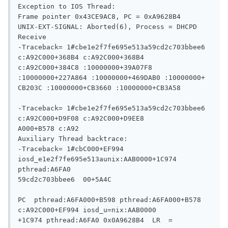
Exception to IOS Thread:

Frame pointer 0x43CE9AC8, PC = 0xA9628B4

UNIX-EXT-SIGNAL: Aborted(6), Process = DHCPD 
Receive

-Traceback= 1#cbe1e2f7fe695e513a59cd2c703bbee6  
c:A92C000+368B4 c:A92C000+368B4

c:A92C000+384C8 :10000000+39A07F8 
:10000000+227A864 :10000000+469DAB0 :10000000+

CB203C :10000000+CB3660 :10000000+CB3A58

-Traceback= 1#cbe1e2f7fe695e513a59cd2c703bbee6  
c:A92C000+D9F08 c:A92C000+D9EE8

A000+B578 c:A92

Auxiliary Thread backtrace:

-Traceback= 1#cbC000+EF994 
iosd_e1e2f7fe695e513aunix:AAB0000+1C974 
pthread:A6FA0

59cd2c703bbee6  00+5A4C

PC  pthread:A6FA000+B598 pthread:A6FA000+B578 
c:A92C000+EF994 iosd_u=nix:AAB0000

+1C974 pthread:A6FA0 0x0A9628B4  LR  = 