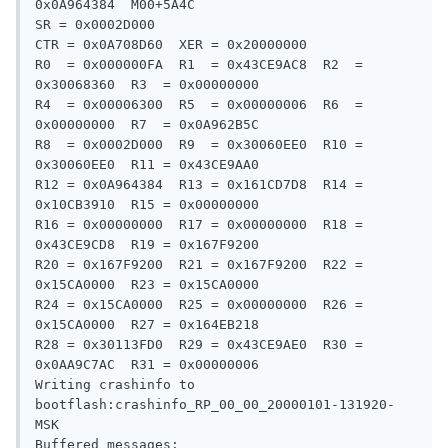
0x0A964384  M00+5A4C

SR = 0x0002D000

CTR = 0x0A708D60  XER = 0x20000000

R0  = 0x000000FA  R1  = 0x43CE9AC8  R2  = 
0x30068360  R3  = 0x00000000

R4  = 0x00006300  R5  = 0x00000006  R6  = 
0x00000000  R7  = 0x0A962B5C

R8  = 0x0002D000  R9  = 0x30060EE0  R10 = 
0x30060EE0  R11 = 0x43CE9AA0

R12 = 0x0A964384  R13 = 0x161CD7D8  R14 = 
0x10CB3910  R15 = 0x00000000

R16 = 0x00000000  R17 = 0x00000000  R18 = 
0x43CE9CD8  R19 = 0x167F9200

R20 = 0x167F9200  R21 = 0x167F9200  R22 = 
0x15CA0000  R23 = 0x15CA0000

R24 = 0x15CA0000  R25 = 0x00000000  R26 = 
0x15CA0000  R27 = 0x164EB218

R28 = 0x30113FD0  R29 = 0x43CE9AE0  R30 = 
0x0AA9C7AC  R31 = 0x00000006

Writing crashinfo to 
bootflash:crashinfo_RP_00_00_20000101-131920-
MSK

Buffered messages:
