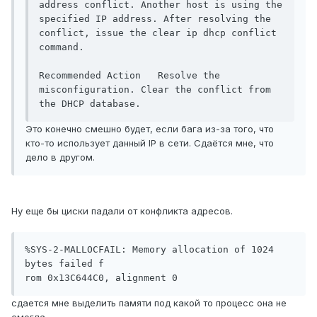
address conflict. Another host is using the 
specified IP address. After resolving the 
conflict, issue the clear ip dhcp conflict 
command.

Recommended Action   Resolve the 
misconfiguration. Clear the conflict from 
the DHCP database.
Это конечно смешно будет, если бага из-за того, что
кто-то использует данный IP в сети. Сдаётся мне, что
дело в другом.
Ну еще бы циски падали от конфликта адресов.
%SYS-2-MALLOCFAIL: Memory allocation of 1024 
bytes failed f

rom 0x13C644C0, alignment 0
сдается мне выделить памяти под какой то процесс она не