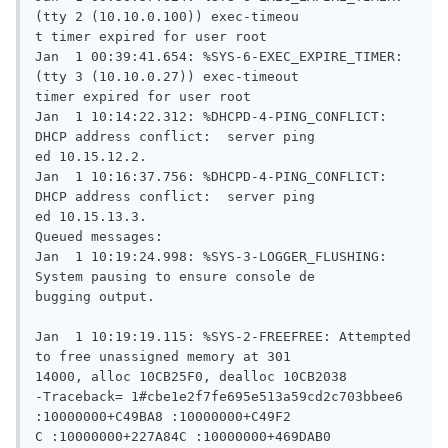
(tty 2 (10.10.0.100)) exec-timeou

t timer expired for user root

Jan  1 00:39:41.654: %SYS-6-EXEC_EXPIRE_TIMER: 
(tty 3 (10.10.0.27)) exec-timeout

timer expired for user root

Jan  1 10:14:22.312: %DHCPD-4-PING_CONFLICT: 
DHCP address conflict:  server ping

ed 10.15.12.2.

Jan  1 10:16:37.756: %DHCPD-4-PING_CONFLICT: 
DHCP address conflict:  server ping

ed 10.15.13.3.

Queued messages:

Jan  1 10:19:24.998: %SYS-3-LOGGER_FLUSHING: 
System pausing to ensure console de

bugging output.

Jan  1 10:19:19.115: %SYS-2-FREEFREE: Attempted 
to free unassigned memory at 301

14000, alloc 10CB25F0, dealloc 10CB2038

-Traceback= 1#cbe1e2f7fe695e513a59cd2c703bbee6  
:10000000+C49BA8 :10000000+C49F2

C :10000000+227A84C :10000000+469DAB0 