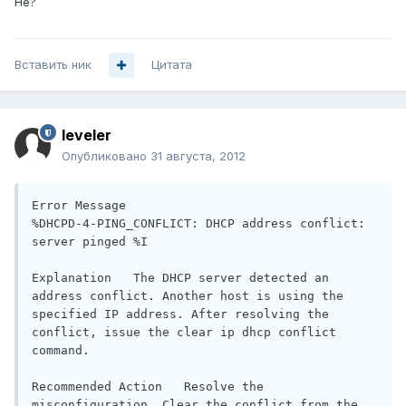
Не?
Вставить ник
Цитата
leveler
Опубликовано
31 августа, 2012
Error Message   

%DHCPD-4-PING_CONFLICT: DHCP address conflict: 
server pinged %I

Explanation   The DHCP server detected an 
address conflict. Another host is using the 
specified IP address. After resolving the 
conflict, issue the clear ip dhcp conflict 
command.

Recommended Action   Resolve the 
misconfiguration. Clear the conflict from the 