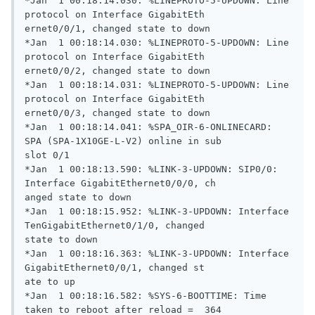
*Jan  1 00:18:14.030: %LINEPROTO-5-UPDOWN: Line 
protocol on Interface GigabitEth

ernet0/0/1, changed state to down

*Jan  1 00:18:14.030: %LINEPROTO-5-UPDOWN: Line 
protocol on Interface GigabitEth

ernet0/0/2, changed state to down

*Jan  1 00:18:14.031: %LINEPROTO-5-UPDOWN: Line 
protocol on Interface GigabitEth

ernet0/0/3, changed state to down

*Jan  1 00:18:14.041: %SPA_OIR-6-ONLINECARD: 
SPA (SPA-1X10GE-L-V2) online in sub

slot 0/1

*Jan  1 00:18:13.590: %LINK-3-UPDOWN: SIP0/0: 
Interface GigabitEthernet0/0/0, ch

anged state to down

*Jan  1 00:18:15.952: %LINK-3-UPDOWN: Interface 
TenGigabitEthernet0/1/0, changed

state to down

*Jan  1 00:18:16.363: %LINK-3-UPDOWN: Interface 
GigabitEthernet0/0/1, changed st

ate to up

*Jan  1 00:18:16.582: %SYS-6-BOOTTIME: Time 
taken to reboot after reload =  364
