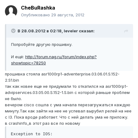
CheBuRashka
Опубликовано
29 августа, 2012
В 28.08.2012 в 02:18, leveler сказал:
Попробуйте другую прошивку.
И ещё:
http://forum.nag.ru/forum/index.php?
showtopic=78250
прошивка стояла asr1000rp1-adventerprise.03.06.01.S.152-
2.S1.bin
так как новее еще не придумали то откатился на asr1000rp1-
advipservices.03.05.00.S.152-1.S.bin с которой раньше проблем
не было.
вечером cisco сошла с ума начала перезагружаться каждую
минуту.Так как зайти на нее не успевал вырубил релей на нее
с l3. Пока вроде работает. Что с ней делать ума не приложу.
в crashinfo_в этот раз все по новому
Exception to IOS:
