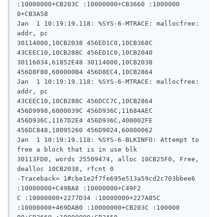
:10000000+CB203C :10000000+CB3660 :1000000

0+CB3A58

Jan  1 10:19:19.118: %SYS-6-MTRACE: mallocfree: 
addr, pc

30114000,10CB2038 456ED1C0,10CB368C 
43CEEC10,10CB288C 456ED1C0,10CB2040

30116034,61852E48 30114000,10CB2038 
456D8F80,600000B4 456D8EC4,10CB2864

Jan  1 10:19:19.118: %SYS-6-MTRACE: mallocfree: 
addr, pc

43CEEC10,10CB288C 456DCC7C,10CB2864 
456D9998,6000039C 456D936C,11684AEC

456D936C,1167D2E4 456D936C,400002FE 
456DC848,10095260 456D9024,60000062

Jan  1 10:19:19.118: %SYS-6-BLKINFO: Attempt to 
free a block that is in use blk

30113FD0, words 25509474, alloc 10CB25F0, Free, 
dealloc 10CB2038, rfcnt 0

-Traceback= 1#cbe1e2f7fe695e513a59cd2c703bbee6  
:10000000+C49BA8 :10000000+C49F2

C :10000000+2277D34 :10000000+227A85C 
:10000000+469DAB0 :10000000+CB203C :100000
