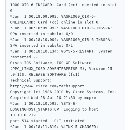
1000_OIR-6-INSCARD: Card (cc) inserted in slot 
0

*Jan  1 00:18:09.992: %ASR1000_OIR-6-
ONLINECARD: Card (cc) online in slot 0

*Jan  1 00:18:09.993: %ASR1000_OIR-6-INSSPA: 
SPA inserted in subslot 0/0

*Jan  1 00:18:10.004: %ASR1000_OIR-6-INSSPA: 
SPA inserted in subslot 0/1

*Jan  1 00:18:10.134: %SYS-5-RESTART: System 
restarted --

Cisco IOS Software, IOS-XE Software 
(PPC_LINUX_IOSD-ADVENTERPRISE-M), Version 15

.0(1)S, RELEASE SOFTWARE (fc1)

Technical Support: 
http://www.cisco.com/techsupport

Copyright (c) 1986-2010 by Cisco Systems, Inc.

Compiled Wed 28-Jul-10 21:33 by mcpre

*Jan  1 00:18:10.592: %SYS-6-
LOGGINGHOST_STARTSTOP: Logging to host 
10.10.0.239

port 514 started - CLI initiated

*Jan  1 00:18:11.810: %LINK-5-CHANGED: 