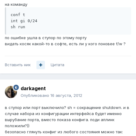
на команду
conf t

int gi 0/24

sh run
по ошибке ушла в ступор по этому порту
видать косяк какой-то в софте, есть ли у кого поновее f/w ?
Вставить ник
Цитата
darkagent
Опубликовано
16 августа, 2012
в ступор или порт выключило? sh = сокращение shutdown. и в
случае набора из конфигурации интерфейса будет именно
вырубание порта, вместо показа конфига. поди аплинк
положили?))
безопасно глянуть конфиг из любого состояния можно так: