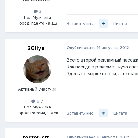
3
Пол:
Мужчина
Город:
где-то на ДВ
Вставить ник
Цитата
20Ilya
Опубликовано
16 августа, 2012
Всего второй рекламный пассаж,
Как всегда в рекламе - куча слов
Здесь не маркетологи, а технари 
Активный участник
617
Пол:
Мужчина
Город:
Россия, Омск
Вставить ник
Цитата
tester-str
Опубликовано
16 августа, 2012