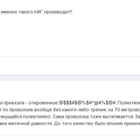
 именно такого НАГ производит?
ка приехала - откровенное @$$$#$@%$#^@#%$@#. Полиэтилен 
т по проволоке вообще без какого-либо трения. на 70 метров
тянущийся полиэтилен). Сама проволока тоже вытягивается. З
вке месячной давности. До того качество было вполне прили