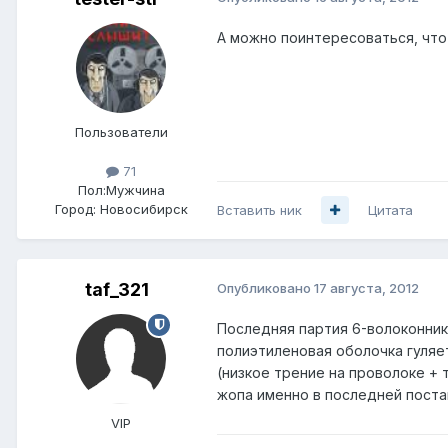
А можно поинтересоваться, что
Пользователи
71
Пол:
Мужчина
Город:
Новосибирск
Вставить ник
Цитата
taf_321
Опубликовано
17 августа, 2012
Последняя партия 6-волоконни
полиэтиленовая оболочка гуляе
(низкое трение на проволоке + 
жопа именно в последней поста
VIP