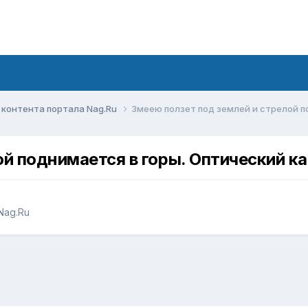
контента портала Nag.Ru
Змеею ползет под землей и стрелой п
ой поднимается в горы. Оптический к
Nag.Ru