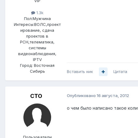
VIP
1.3k
Пол:
Мужчина
Интересы:
ВОЛС,проект
ирование, сдача
проектов в
РСН,телематика,
системы
видеонаблюдения,
IPTV
Город:
Восточная
Сибирь
Вставить ник
Цитата
CTO
Опубликовано
16 августа, 2012
о чем было написано такое коли
Пользователи