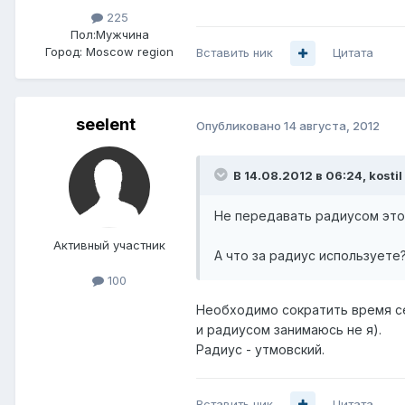
225
Пол:
Мужчина
Город:
Moscow region
Вставить ник
Цитата
seelent
Опубликовано
14 августа, 2012
В 14.08.2012 в 06:24, kostil
Не передавать радиусом это 
Активный участник
А что за радиус используете
100
Необходимо сократить время сес
и радиусом занимаюсь не я).
Радиус - утмовский.
Вставить ник
Цитата