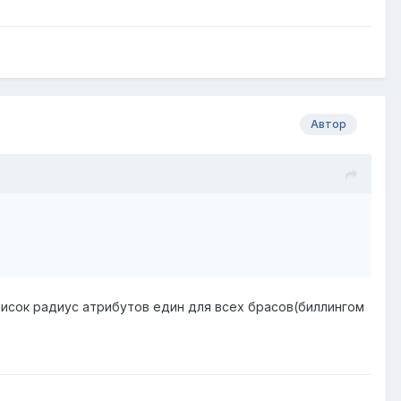
Автор
список радиус атрибутов един для всех брасов(биллингом