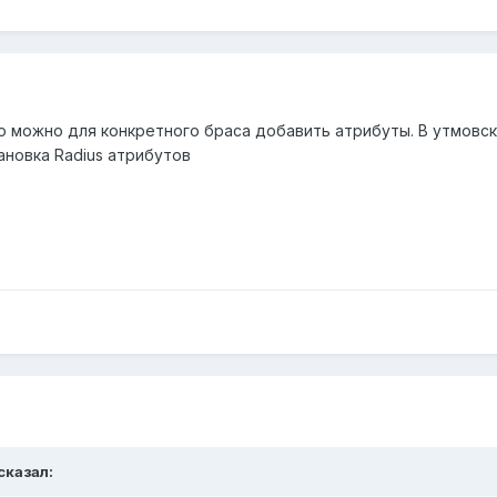
 можно для конкретного браса добавить атрибуты. В утмовско
ановка Radius атрибутов
 сказал: