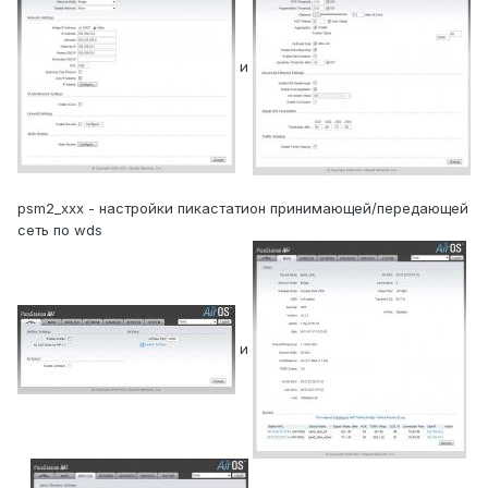
и
psm2_xxx - настройки пикастатион принимающей/передающей
сеть по wds
и