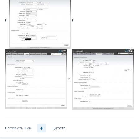
и
и
и
Вставить ник
Цитата