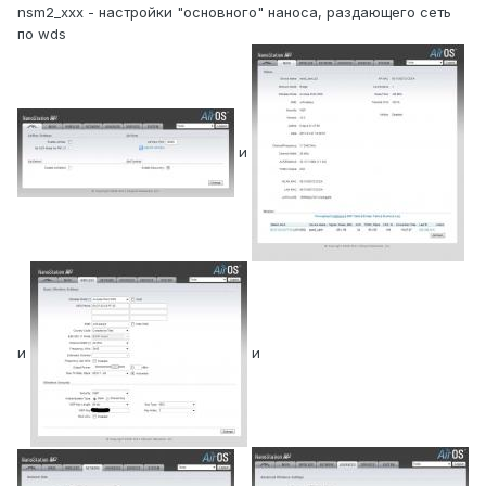
nsm2_xxx - настройки "основного" наноса, раздающего сеть
по wds
и
и
и