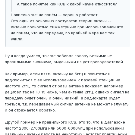
А такое понятие как КСВ к какой науке относится?
Написано же: на приём -- хорошо работает.
Это один из основных постулатов теории антенн --
антенна полностью симметрична при использовании что
на приём, что на передачу, по крайней мере нас так
учили.
Ну я когда учился, так же забивал голову всякими не
правильными знаниями, выданными из уст преподавателей.
Как пример, если взять антенну на 5ггц и попытаться
подключиться с ее использованием к базовой станции на
частоте 2ггц, то сигнал от базы антенна покажет, например
децибел так на 10-15 ниже, чем антенна 2ггц, однако сигнал на
передачу будет очень и очень низкий, а радиокарта будет
греться, т.к. передаваемый сигнал антенна не может излучать
и он отражается обратно.
Другой пример не правильного КСВ, это то, что в диапазоне
частот 2300-2700мгц или 5000-6000мгц при использовании
различных антенн работа на некоторых частотах практически