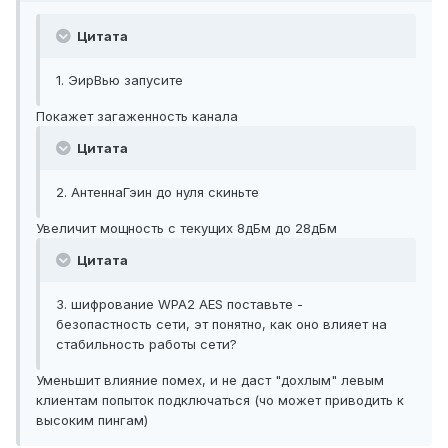
Цитата
1. ЭирВью запусите
Покажет загаженность канала
Цитата
2. АнтеннаГэин до нуля скиньте
Увеличит мощность с текущих 8дБм до 28дБм
Цитата
3. шифрование WPA2 AES поставьте -
безопастность сети, эт понятно, как оно влияет на
стабильность работы сети?
Уменьшит влияние помех, и не даст "дохлым" левым
клиентам попыток подключаться (чо может приводить к
высоким пингам)