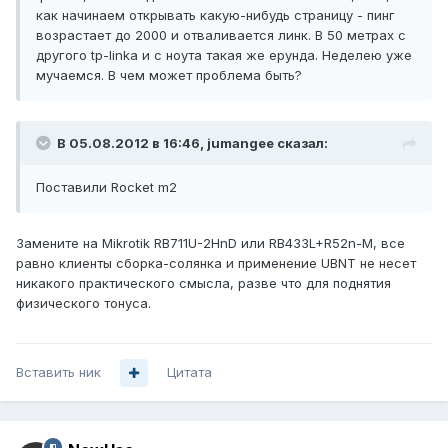
как начинаем открывать какую-нибудь страницу - пинг
возрастает до 2000 и отваливается линк. В 50 метрах с
другого tp-linkа и с ноута такая же ерунда. Неделею уже
мучаемся. В чем может проблема быть?
В 05.08.2012 в 16:46, jumangee сказал:
Поставили Rocket m2
Замените на Mikrotik RB711U-2HnD или RB433L+R52n-M, все
равно клиенты сборка-солянка и применение UBNT не несет
никакого практического смысла, разве что для поднятия
физического тонуса.
Вставить ник
Цитата