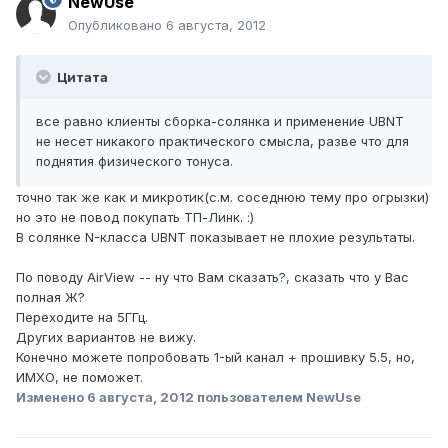
NewUse
Опубликовано
6 августа, 2012
Цитата
все равно клиенты сборка-солянка и применение UBNT
не несет никакого практического смысла, разве что для
поднятия физического тонуса.
точно так же как и микротик(с.м. соседнюю тему про огрызки)
но это не повод покупать ТП-Линк. :)
В солянке N-класса UBNT показывает не плохие результаты.
По поводу AirView -- ну что Вам сказать?, сказать что у Вас
полная Ж?
Переходите на 5ГГц.
Других вариантов не вижу.
Конечно можете попробовать 1-ый канал + прошивку 5.5, но,
ИМХО, не поможет.
Изменено
6 августа, 2012
пользователем NewUse