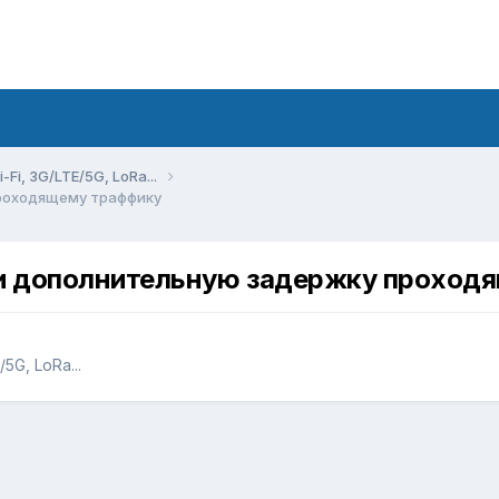
Fi, 3G/LTE/5G, LoRa...
проходящему траффику
сти дополнительную задержку прохо
5G, LoRa...