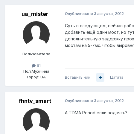
ua_mister
Опубликовано
3 августа, 2012
Суть в следующем, сейчас рабо
добавить ещё один мост, но тут
дополнительную задержку прох
мостам на 5-7мс. чтобы выровн
Пользователи
61
Пол:
Мужчина
Город:
UA
Вставить ник
Цитата
fhntv_smart
Опубликовано
3 августа, 2012
А TDMA Period если поднять?