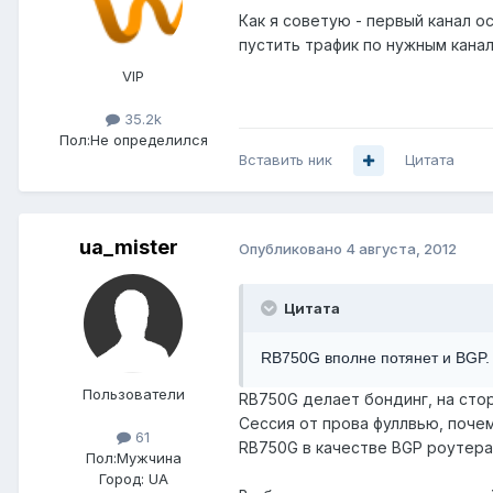
Как я советую - первый канал о
пустить трафик по нужным канал
VIP
35.2k
Пол:
Не определился
Вставить ник
Цитата
ua_mister
Опубликовано
4 августа, 2012
Цитата
RB750G вполне потянет и BGP. 
Пользователи
RB750G делает бондинг, на сто
Сессия от прова фуллвью, почем
61
RB750G в качестве BGP роутера 
Пол:
Мужчина
Город:
UA