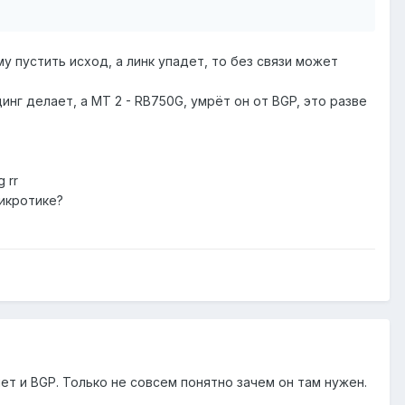
у пустить исход, а линк упадет, то без связи может
инг делает, а MT 2 - RB750G, умрёт он от BGP, это разве
 rr
микротике?
ет и BGP. Только не совсем понятно зачем он там нужен.