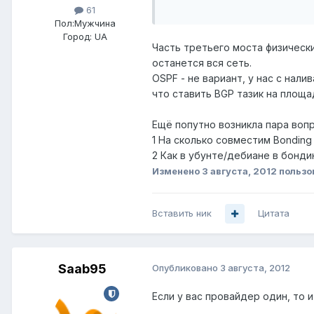
61
Пол:
Мужчина
Город:
UA
Часть третьего моста физически
останется вся сеть.
OSPF - не вариант, у нас с нали
что ставить BGP тазик на площад
Ещё попутно возникла пара вопр
1 На сколько совместим Bonding
2 Как в убунте/дебиане в бонди
Изменено
3 августа, 2012
пользо
Вставить ник
Цитата
Saab95
Опубликовано
3 августа, 2012
Если у вас провайдер один, то 