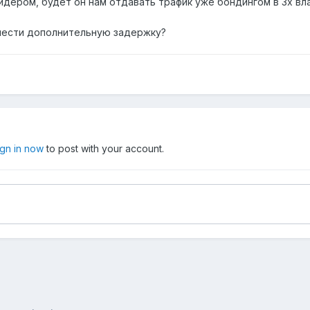
дером, будет он нам отдавать трафик уже бондингом в 3х влан
внести дополнительную задержку?
ign in now
to post with your account.