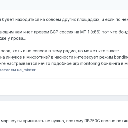
 будет находиться на совсем других площадках, и если по нем
вающим нам инет провом BGP сессия на MT 1 (x86) тот что бонд
ке у прова...
осов, хоть и не совсем в тему радио, но может кто знает:
 на линуксе и микротике? в часности интересует режим bonding
нге настраивается нечто подобное arp monitoring бондинга в 
вателем ua_mister
и маршруты принимать не нужно, поэтому RB750G вполне потян