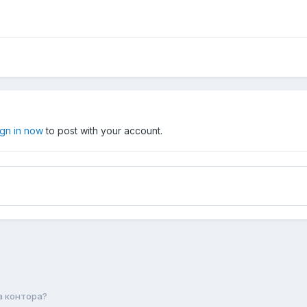
ign in now
to post with your account.
а контора?