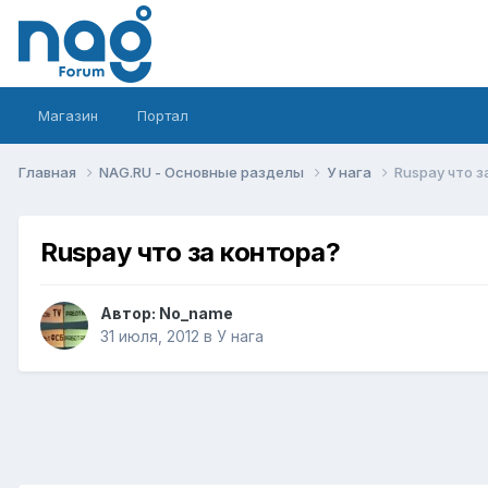
Магазин
Портал
Главная
NAG.RU - Основные разделы
У нага
Ruspay что з
Ruspay что за контора?
Автор:
No_name
31 июля, 2012
в
У нага