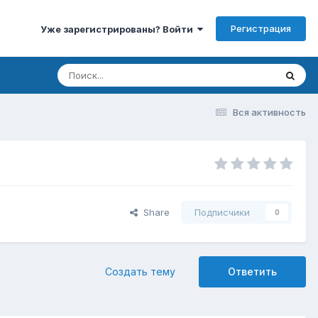
Регистрация
Уже зарегистрированы? Войти
Вся активность
Share
Подписчики
0
Создать тему
Ответить