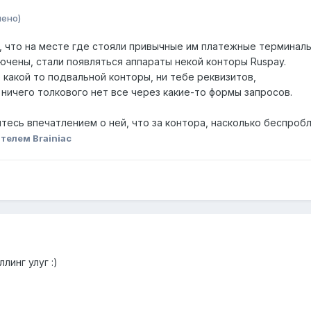
нено)
 что на месте где стояли привычные им платежные терминалы 
ючены, стали появляться аппараты некой конторы Ruspay.
 какой то подвальной конторы, ни тебе реквизитов,
ничего толкового нет все через какие-то формы запросов.
итесь впечатлением о ней, что за контора, насколько беспроб
телем Brainiac
линг улуг :)