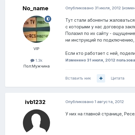
No_name
Опубликовано
31 июля, 2012
(изме
Тут стали абоненты жаловаться,
с которыми у нас договора закл
Полазил по их сайту - ощущение
ни инструкций по подключению, 
VIP
Если кто работает с ней, подел
Изменено
31 июля, 2012
пользова
1.3k
Пол:
Мужчина
Вставить ник
Цитата
ivb1232
Опубликовано
1 августа, 2012
У них на главной странице, Ресел