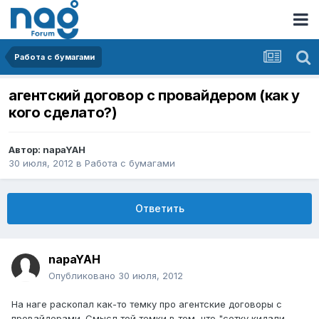
Работа с бумагами
агентский договор с провайдером (как у
кого сделато?)
Автор:
napaYAH
30 июля, 2012
в
Работа с бумагами
Ответить
napaYAH
Опубликовано
30 июля, 2012
На наге раскопал как-то темку про агентские договоры с
провайдерами. Смысл той темки в том, что "сетку кидали