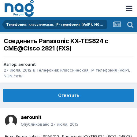
Телефония: классическая, IP-телефония (VoIP), NGN сети
Соединить Panasonic KX-TES824 c
CME@Cisco 2821 (FXS)
Автор:
aerounit
27 июля, 2012
в
Телефония: классическая, IP-телефония (VoIP),
NGN сети
Ответить
aerounit
Опубликовано
27 июля, 2012
Есть: 8штук linksys SPA921G, Panasonic KX-TES824 (8CO, 24FXS)