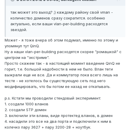
так может это выход? ;) каждому району свой vman -
количество доменов сразу сократится. особенно
актуально, если ваши vlan-per-building расходятся
звездой.
Может - я тоже вчера об этом подумал, именно по этому и
упомянул тут QinQ.
Ну а наши vlan-per-building расходятся скорее "ромашкой" с
центром на "экстриме".
Просто скажем так - в настоящий момент введение QinQ не
горит, т.е. большой надобности в нем не было. Влан теги
выжрали еще не все. Да и коммутатор пока всего лишь на
тесте - не хотелось бы существующую сеть под него
модифицировать, что бы потом ее назад не откатывать.
p.s. Кстати мы проводили стендовый эксперимент:
1. создали 1000 вланов
2. создали STP домен
3. включили эти вланы, виде протектед вланов, в домен
4. насадили это все на два порта и подключили к ним в
колечко пару 3627 + пару 3200-28 + ноутбук.