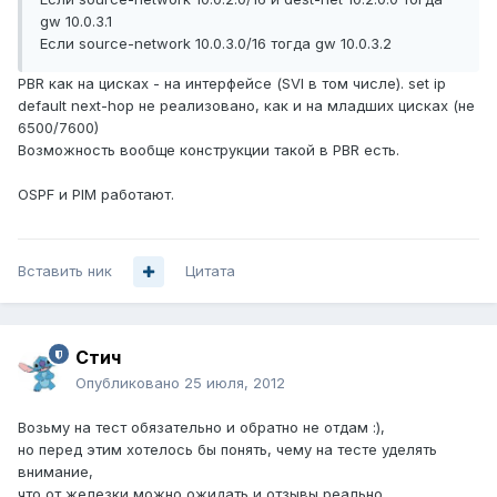
gw 10.0.3.1
Если source-network 10.0.3.0/16 тогда gw 10.0.3.2
PBR как на цисках - на интерфейсе (SVI в том числе). set ip
default next-hop не реализовано, как и на младших цисках (не
6500/7600)
Возможность вообще конструкции такой в PBR есть.
OSPF и PIM работают.
Вставить ник
Цитата
Стич
Опубликовано
25 июля, 2012
Возьму на тест обязательно и обратно не отдам :),
но перед этим хотелось бы понять, чему на тесте уделять
внимание,
что от железки можно ожидать и отзывы реально