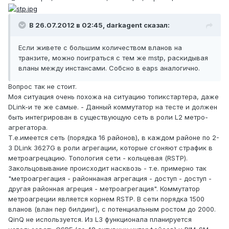
В 26.07.2012 в 02:45, darkagent сказал:
Если живете с большим количеством вланов на
транзите, можно поиграться с тем же mstp, раскидывая
вланы между инстансами. Собсно в eaps аналогично.
Вопрос так не стоит.
Моя ситуация очень похожа на ситуацию топикстартера, даже
DLink-и те же самые. - Данный коммутатор на тесте и должен
быть интегрирован в существующую сеть в роли L2 метро-
агрегатора.
Т.е.имеется сеть (порядка 16 районов), в каждом районе по 2-
3 DLink 3627G в роли агрегации, которые сгоняют страфик в
метроагрецацию. Топология сети - кольцевая (RSTP).
Закольцовывание происходит насквозь - т.е. примерно так
"метроагрегация - районнаная агрегация - доступ - доступ -
другая районная агреция - метроагрегация". Коммутатор
метроагреции является корнем RSTP. В сети порядка 1500
вланов (влан пер билдинг), с потенциальным ростом до 2000.
QinQ не используется. Из L3 функционала планируется