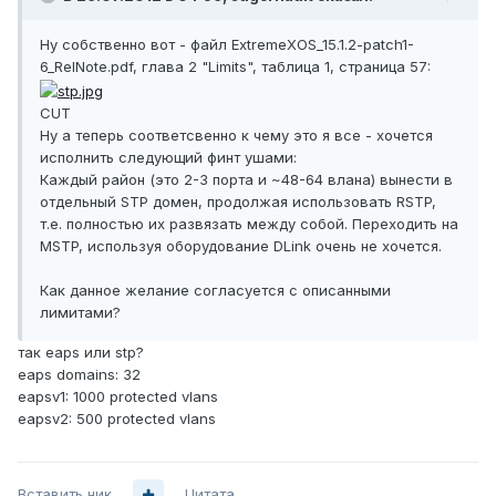
Ну собственно вот - файл ExtremeXOS_15.1.2-patch1-
6_RelNote.pdf, глава 2 "Limits", таблица 1, страница 57:
CUT
Ну а теперь соответсвенно к чему это я все - хочется
исполнить следующий финт ушами:
Каждый район (это 2-3 порта и ~48-64 влана) вынести в
отдельный STP домен, продолжая использовать RSTP,
т.е. полностью их развязать между собой. Переходить на
MSTP, используя оборудование DLink очень не хочется.
Как данное желание согласуется с описанными
лимитами?
так eaps или stp?
eaps domains: 32
eapsv1: 1000 protected vlans
eapsv2: 500 protected vlans
Вставить ник
Цитата