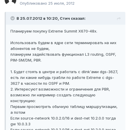
Опубликовано
25 июля, 2012
В 25.07.2012 в 10:20, Стич сказал:
Планируем покупку Extreme Summit X670-48x.
Использовать будем в ядре сети терминировать на них
абонентов не будем,
планируем задействовать функционал L3 routing, OSPF,
PIM-SM/DM, PBR.
1. Будет стоять в центре и работать с dlink'ами dgs-3627,
есть ли какие нибудь грабли по работе Extreme с dgs-
3627 в часности по OSPF и PIM.
2. Интересуют возможности и ограничения для PBR,
возможно ли например создать следующую
конструкцию:
Первым просмотреть обычную таблицу маршрутизации,
а потом
Если source-network 10.0.2.0/16 и dest-net 10.2.0.0 тогда
gw 10.0.3.3
Если source-network 10.0.2.0/16 и dest-net 10.2.0.0 тогда