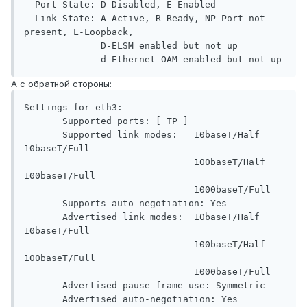
  Port State: D-Disabled, E-Enabled

  Link State: A-Active, R-Ready, NP-Port not 
present, L-Loopback,

              D-ELSM enabled but not up

А с обратной стороны:
Settings for eth3:

       Supported ports: [ TP ]

       Supported link modes:   10baseT/Half 
10baseT/Full

                               100baseT/Half 
100baseT/Full

                               1000baseT/Full

       Supports auto-negotiation: Yes

       Advertised link modes:  10baseT/Half 
10baseT/Full

                               100baseT/Half 
100baseT/Full

                               1000baseT/Full

       Advertised pause frame use: Symmetric

       Advertised auto-negotiation: Yes
