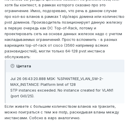
хотя бы контекст, в рамках которого сказано про это
ограничение. Имхо, подозреваю, что речь в данном случае
про кол-во вланов в рамках 1 stp/eaps домена или количество
pvst доменов. Производитель позиционирует данную железку
в первую очередь как DC Top-of-Rack, потому и
проектировать сеть на основе данных железок надо с учетом
накладываемых ограничений. Просто вспомнить - в разных
вариациях top-of-rack от cisco (3560 например всяких
разновидностей), могли только 64-128 pvst инстанса
обслуживать:
Цитата
Jul 26 06:43:20.888 MSK: %SPANTREE_VLAN_SW-2-
MAX_INSTANCE: Platform limit of 128
STP instances exceeded. No instance created for VLAN1
(port Gi0/25).
Если живете с большим количеством вланов на транзите,
можно поиграться с тем же mstp, раскидывая вланы между
инстансами. Собсно в eaps аналогично.