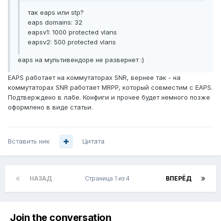
так eaps или stp?
eaps domains: 32
eapsv1: 1000 protected vlans
eapsv2: 500 protected vlans
eaps на мультивендоре не развернет :)
EAPS работает на коммутаторах SNR, вернее так - на
коммутаторах SNR работает MRPP, который совместим с EAPS.
Подтверждено в лабе. Конфиги и прочее будет немного позже
оформлено в виде статьи.
Вставить ник
Цитата
НАЗАД
Страница 1 из 4
ВПЕРЁД
Join the conversation