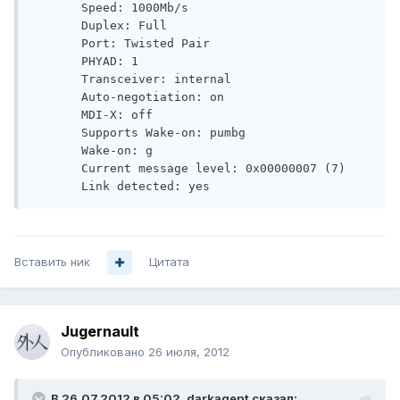
       Speed: 1000Mb/s

       Duplex: Full

       Port: Twisted Pair

       PHYAD: 1

       Transceiver: internal

       Auto-negotiation: on

       MDI-X: off

       Supports Wake-on: pumbg

       Wake-on: g

       Current message level: 0x00000007 (7)

Вставить ник
Цитата
Jugernault
Опубликовано
26 июля, 2012
В 26.07.2012 в 05:02, darkagent сказал: