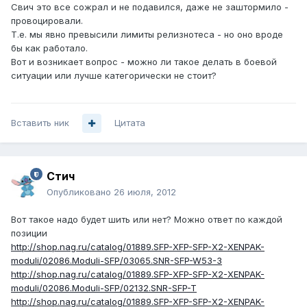
Свич это все сожрал и не подавился, даже не заштормило -
провоцировали.
Т.е. мы явно превысили лимиты релизнотеса - но оно вроде
бы как работало.
Вот и возникает вопрос - можно ли такое делать в боевой
ситуации или лучше категорически не стоит?
Вставить ник
Цитата
Стич
Опубликовано
26 июля, 2012
Вот такое надо будет шить или нет? Можно ответ по каждой
позиции
http://shop.nag.ru/catalog/01889.SFP-XFP-SFP-X2-XENPAK-
moduli/02086.Moduli-SFP/03065.SNR-SFP-W53-3
http://shop.nag.ru/catalog/01889.SFP-XFP-SFP-X2-XENPAK-
moduli/02086.Moduli-SFP/02132.SNR-SFP-T
http://shop.nag.ru/catalog/01889.SFP-XFP-SFP-X2-XENPAK-