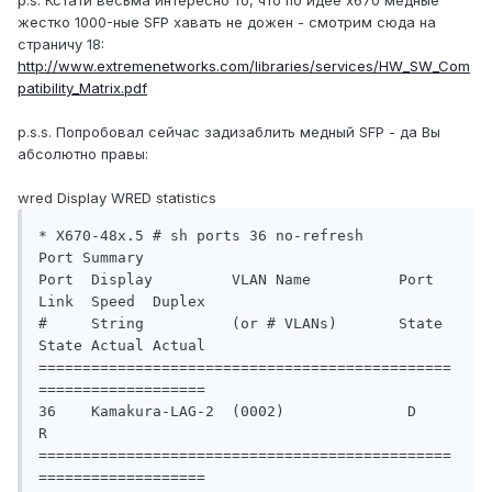
p.s. Кстати весьма интересно то, что по идее x670 медные
жестко 1000-ные SFP хавать не дожен - смотрим сюда на
страничу 18:
http://www.extremenetworks.com/libraries/services/HW_SW_Com
patibility_Matrix.pdf
p.s.s. Попробовал сейчас задизаблить медный SFP - да Вы
абсолютно правы:
wred Display WRED statistics
* X670-48x.5 # sh ports 36 no-refresh

Port Summary

Port  Display         VLAN Name          Port  
Link  Speed  Duplex

#     String          (or # VLANs)       State 
State Actual Actual

===============================================
===================

36    Kamakura-LAG-2  (0002)              D     
R

===============================================
===================
