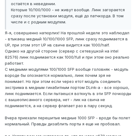
остаётся в неведении.
Которые 10/100/1000 - не живут вообще. Линк загорается
сразу после установки модуля, ещё до патчкорда. В том
числе и с родным модулем.
Я-я, совершенно натюрлих! На прошлой неделе это наблюдал
- втыкаеш медный 10/100/1000 SFP, линк сразу поднимается в
UP, при этом этот UP нв свиче видится как 1000/half.
Однако на другой стороне (сервер с сетевушкой на intel
82576) линк поднимается как 1000/full и при этом оно реально
работает.
С медными модулями 100/1000 SFP вообще головняк - модуль
вороде бы опознается нормально, линк почем зря не
понимает. Но при этом если через етот модуль соединить
экстрима в медным гинабитным портом DLink-a - все хорошо,
линк поднимается. Если пытаешся воткнуть в эти SFP почкорды
с вышеописанного сервера, нет - лик на свича не
поднимается, а на сервер флапает раз в пару секунд.
Вчера приехали перешитые медные 1000 SFP - вроде бы полет
нормальный. Правды дизаблить порты я еще не пробовал.