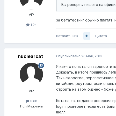
Вы репорты пишете на офици
VIP
за бетатестинг обычно платят, 
1.2k
Вставить ник
Цитата
nuclearcat
Опубликовано
26 мая, 2013
Я как-то попытался зарепортить
доказать, в итоге пришлось леп
Так недорогое, перспективное р
китайские роутеры, если очень 
строить на этом бизнес - боже у
VIP
Кстати, т.к. недавно реверсил 
8.6k
Пол:
Мужчина
login проверяет, если есть фай
шелл.