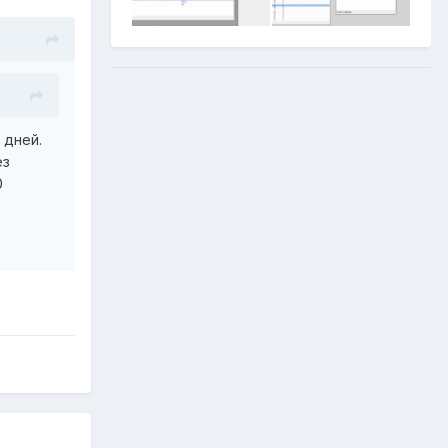
 дней.
ез
0