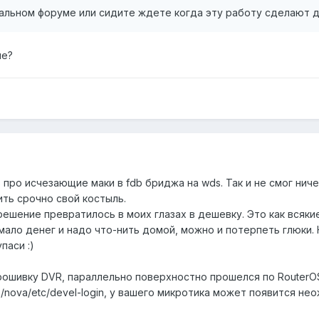
альном форуме или сидите ждете когда эту работу сделают 
не?
 про исчезающие маки в fdb бриджа на wds. Так и не смог ниче
ить срочно свой костыль.
ешение превратилось в моих глазах в дешевку. Это как всяки
мало денег и надо что-нить домой, можно и потерпеть глюки.
паси :)
прошивку DVR, параллельно поверхностно прошелся по RouterO
л /nova/etc/devel-login, у вашего микротика может появится не