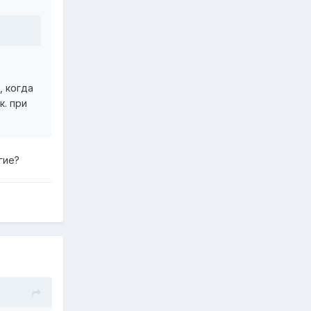
, когда
к. при
гие?