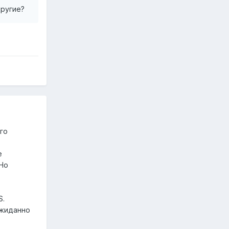
другие?
го
е
 Но
S.
ожиданно