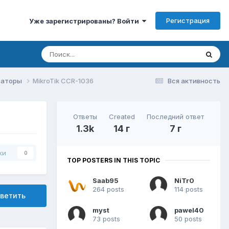
Регистрация
Уже зарегистрированы? Войти
изаторы
MikroTik CCR-1036
Вся активность
Ответы
Created
Последний ответ
1.3k
14 г
7 г
ки
0
TOP POSTERS IN THIS TOPIC
Saab95
NiTr0
264 posts
114 posts
ветить
myst
pawel40
73 posts
50 posts