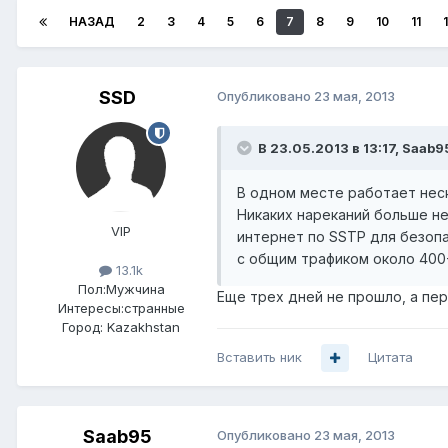
НАЗАД
2
3
4
5
6
7
8
9
10
11
SSD
Опубликовано
23 мая, 2013
В 23.05.2013 в 13:17, Saab9
В одном месте работает неск
Никаких нареканий больше н
VIP
интернет по SSTP для безопа
с общим трафиком около 400
13.1k
Пол:
Мужчина
Еще трех дней не прошло, а пер
Интересы:
странные
Город:
Kazakhstan
Вставить ник
Цитата
Saab95
Опубликовано
23 мая, 2013