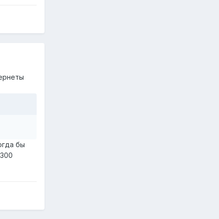
тернеты
огда бы
 300