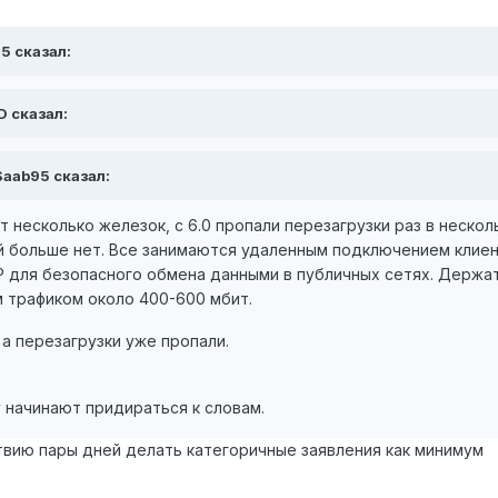
95 сказал:
D сказал:
 Saab95 сказал:
 несколько железок, с 6.0 пропали перезагрузки раз в нескол
ий больше нет. Все занимаются удаленным подключением клие
P для безопасного обмена данными в публичных сетях. Держа
м трафиком около 400-600 мбит.
а перезагрузки уже пропали.
у начинают придираться к словам.
твию пары дней делать категоричные заявления как минимум