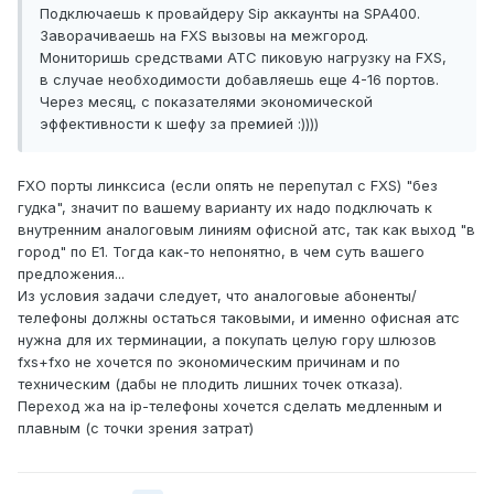
Подключаешь к провайдеру Sip аккаунты на SPA400.
Заворачиваешь на FXS вызовы на межгород.
Мониторишь средствами АТС пиковую нагрузку на FXS,
в случае необходимости добавляешь еще 4-16 портов.
Через месяц, с показателями экономической
эффективности к шефу за премией :))))
FXO порты линксиса (если опять не перепутал с FXS) "без
гудка", значит по вашему варианту их надо подключать к
внутренним аналоговым линиям офисной атс, так как выход "в
город" по Е1. Тогда как-то непонятно, в чем суть вашего
предложения...
Из условия задачи следует, что аналоговые абоненты/
телефоны должны остаться таковыми, и именно офисная атс
нужна для их терминации, а покупать целую гору шлюзов
fxs+fxo не хочется по экономическим причинам и по
техническим (дабы не плодить лишних точек отказа).
Переход жа на ip-телефоны хочется сделать медленным и
плавным (с точки зрения затрат)