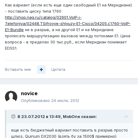
Как вариант (если есть еще один свободный Е1 на Меридиане)
- поставить циску типа 1760
http://shop.nag.ru/catalog/02601.VoIP-i-
Telefoniya/02448.TSifrovye-shlyuzy-E1-Cisco/04205.c1760-VoIP-
E1-Bundle
не в разрыв, а на другой Е1 и на Меридиане
прописать маршрутизацию вызовов между потоками Е1. Цена
вопроса - в пределах 30 тыс.руб., если Меридиан понимает
EDSS1.
Вставить ник
Цитата
novice
Опубликовано
24 июля, 2012
В 23.07.2012 в 13:49, MobOne сказал:
еще есть бюджетный вариант поставить в разрыв просто
шлюз, Quinum DX2030 (взять бу за 1500$ примерно)