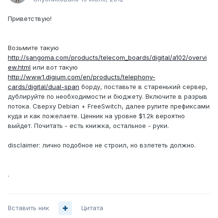
Приветствую!
Возьмите такую
http://sangoma.com/products/telecom_boards/digital/a102/overvi
ew.html
или вот такую
http://www1.digium.com/en/products/telephony-
cards/digital/dual-span
борду, поставьте в старенький сервер,
дублируйте по необходимости и бюджету. Включите в разрыв
потока. Сверху Debian + FreeSwitch, далее рулите префиксами
куда и как пожелаете. Ценник на уровне $1.2k вероятно
выйдет. Почитать - есть книжка, остальное - руки.
disclaimer: лично подобное не строил, но взлететь должно.
.
Вставить ник
Цитата