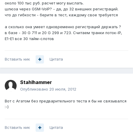
около 100 тыс руб. расчет могу выслать.
шлюза через GSM-VoIP? - да, до 32 внешних регистраций.
что до гибкости - берите в тест, каждому свое требуется
а сколько она умеет одновременно регистраций держать ?
в базе - 30 G 711 и 20 G 299 и 723. Считаем транки поток-IP,
Е1-Е1 все 30 тайм-слотов
Вставить ник
Цитата
Stahlhammer
Опубликовано
20 июля, 2012
Вот с Агатом без предварительного теста я бы не связывался
:-)
Вставить ник
Цитата