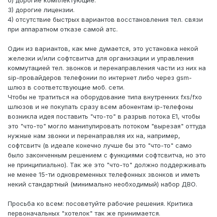
б) дорогие комплектующие.
3) дорогие лицензии.
4) отсутствие быстрых вариантов восстановления тел. связи
при аппаратном отказе самой атс.
Один из вариантов, как мне думается, это установка некой
железки и/или софтсвитча для организации и управления
коммутацией тел. звонков и перенаправления части из них на
sip-провайдеров телефонии по интернет либо через gsm-
шлюз в соответствующие моб. сети.
Чтобы не тратиться на оборудование типа внутренних fxs/fxo
шлюзов и не покупать сразу всем абонентам ip-телефоны
возникла идея поставить "что-то" в разрыв потока Е1, чтобы
это "что-то" могло манипулировать потоком "вырезая" оттуда
нужные нам звонки и перенаправляя их на, например,
софтсвитч (в идеале конечно лучше бы это "что-то" само
было законченным решением с функциями софтсвитча, но это
не принципиально). Так же это "что-то" должно поддерживать
не менее 15-ти одновременных телефонных звонков и иметь
некий стандартный (минимально необходимый) набор ДВО.
Просьба ко всем: посоветуйте рабочие решения. Критика
первоначальных "хотелок" так же принимается.