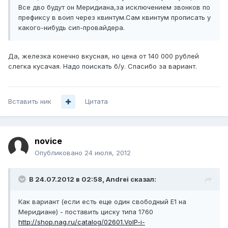
Все дво будут он Меридиана,за исключением звонков по
префиксу в воип через квинтум.Сам квинтум прописать у
какого-нибудь сип-провайдера.
Да, железка конечно вкусная, но цена от 140 000 рублей
слегка кусачая. Надо поискать б/у. Спасибо за вариант.
Вставить ник
Цитата
novice
Опубликовано
24 июля, 2012
В 24.07.2012 в 02:58, Andrei сказал:
Как вариант (если есть еще один свободный Е1 на
Меридиане) - поставить циску типа 1760
http://shop.nag.ru/catalog/02601.VoIP-i-