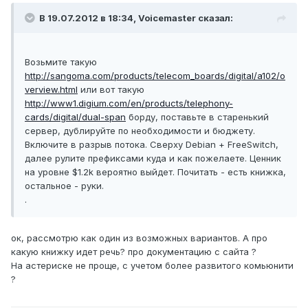
В 19.07.2012 в 18:34, Voicemaster сказал:
Возьмите такую
http://sangoma.com/products/telecom_boards/digital/a102/o
verview.html
или вот такую
http://www1.digium.com/en/products/telephony-
cards/digital/dual-span
борду, поставьте в старенький
сервер, дублируйте по необходимости и бюджету.
Включите в разрыв потока. Сверху Debian + FreeSwitch,
далее рулите префиксами куда и как пожелаете. Ценник
на уровне $1.2k вероятно выйдет. Почитать - есть книжка,
остальное - руки.
.
ок, рассмотрю как один из возможных вариантов. А про
какую книжку идет речь? про документацию с сайта ?
На астериске не проще, с учетом более развитого комьюнити
?