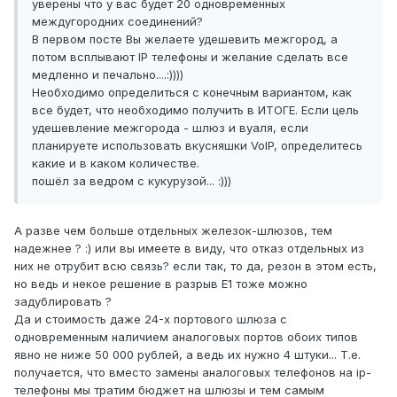
уверены что у вас будет 20 одновременных
междугородних соединений?
В первом посте Вы желаете удешевить межгород, а
потом всплывают IP телефоны и желание сделать все
медленно и печально....:))))
Необходимо определиться с конечным вариантом, как
все будет, что необходимо получить в ИТОГЕ. Если цель
удешевление межгорода - шлюз и вуаля, если
планируете использовать вкусняшки VoIP, определитесь
какие и в каком количестве.
пошёл за ведром с кукурузой... :)))
А разве чем больше отдельных железок-шлюзов, тем
надежнее ? :) или вы имеете в виду, что отказ отдельных из
них не отрубит всю связь? если так, то да, резон в этом есть,
но ведь и некое решение в разрыв Е1 тоже можно
задублировать ?
Да и стоимость даже 24-х портового шлюза с
одновременным наличием аналоговых портов обоих типов
явно не ниже 50 000 рублей, а ведь их нужно 4 штуки... Т.е.
получается, что вместо замены аналоговых телефонов на ip-
телефоны мы тратим бюджет на шлюзы и тем самым