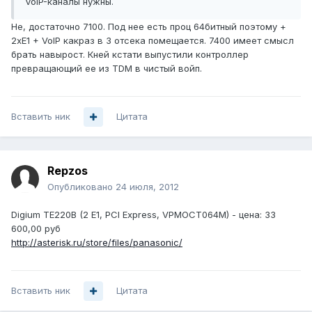
VoIP-каналы нужны.
Не, достаточно 7100. Под нее есть проц 64битный поэтому +
2xE1 + VoIP какраз в 3 отсека помещается. 7400 имеет смысл
брать навырост. Кней кстати выпустили контроллер
превращающий ее из TDM в чистый войп.
Вставить ник
Цитата
Repzos
Опубликовано
24 июля, 2012
Digium TE220B (2 E1, PCI Express, VPMOCT064M) - цена: 33
600,00 руб
http://asterisk.ru/store/files/panasonic/
Вставить ник
Цитата