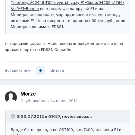
Telefoniya/02448.TSifrovye-shlyuzy-E1-Cisco/04205.c1760-
VoIP-E1-Bundle
не в разрыв, а на другой Е1 и на
Меридиане прописать маршрутизацию вызовов между
потоками Е1. Цена вопроса - в пределах 30 тыс.руб., если
Меридиан понимает EDSS1.
Интересный вариант. Надо покопать документацию с атс на
предмет портов и EDSS1. Спасибо.
Вставить ник
Цитата
Morze
Опубликовано
24 июля, 2012
В 23.07.2012 в 09:57, novice сказал:
Вроде бы тогда надо не OS7100, а os7400, так как и Е1 и