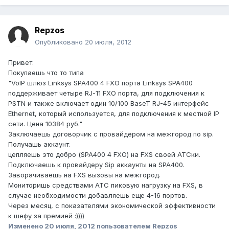
Repzos
Опубликовано
20 июля, 2012
Привет.
Покупаешь что то типа
"VoIP шлюз Linksys SPA400 4 FXO порта Linksys SPA400
поддерживает четыре RJ-11 FXO порта, для подключения к
PSTN и также включает один 10/100 BaseT RJ-45 интерфейс
Ethernet, который используется, для подключения к местной IP
сети. Цена 10384 руб."
Заключаешь договорчик с провайдером на межгород по sip.
Получашь аккаунт.
цепляешь это добро (SPA400 4 FXO) на FXS своей АТСки.
Подключаешь к провайдеру Sip аккаунты на SPA400.
Заворачиваешь на FXS вызовы на межгород.
Мониторишь средствами АТС пиковую нагрузку на FXS, в
случае необходимости добавляешь еще 4-16 портов.
Через месяц, с показателями экономической эффективности
к шефу за премией :))))
Изменено
20 июля, 2012
пользователем Repzos