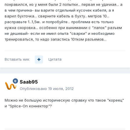
понравился, но у меня были 2 попытки... первая не удачная... а
в чем причина- вы варите отдельный кусочек кабеля, а я
варил бухточка... сверните кабель в бухту.. метров 10...
расправьте 1...1,5м.. и попробуйте... проблема есть только
нужна сноровка... особенно при вынимании с "лапок" разъем
не дешевый- если не имел опыта "сварки" и необходимо
тренироваться, то надо запастись 10тком разъемов...
Вставить ник
Цитата
Saab95
Опубликовано
19 июля, 2012
Можно не большую историческую справку что такое "кореец"
и "Splice-On коннектор"?