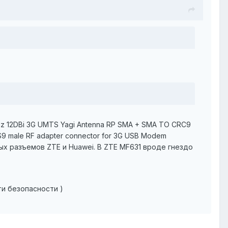
z 12DBi 3G UMTS Yagi Antenna RP SMA + SMA TO CRC9
9 male RF adapter connector for 3G USB Modem
х разъемов ZTE и Huawei. В ZTE MF631 вроде гнездо
ти безопасности )