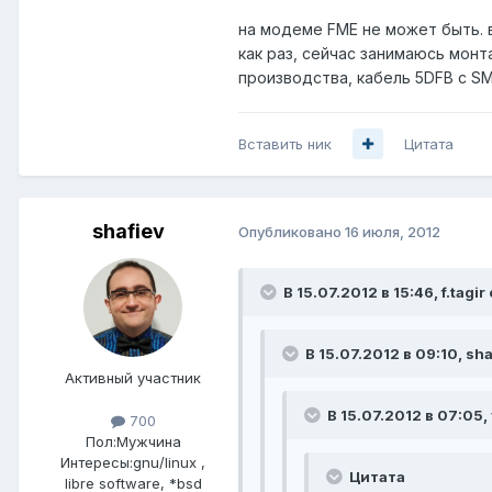
на модеме FME не может быть. 
как раз, сейчас занимаюсь мон
производства, кабель 5DFB c S
Вставить ник
Цитата
shafiev
Опубликовано
16 июля, 2012
В 15.07.2012 в 15:46, f.tagir
В 15.07.2012 в 09:10, sha
Активный участник
В 15.07.2012 в 07:05, 
700
Пол:
Мужчина
Интересы:
gnu/linux ,
Цитата
libre software, *bsd