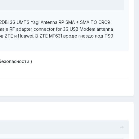
2DBi 3G UMTS Yagi Antenna RP SMA + SMA TO CRC9
male RF adapter connector for 3G USB Modem antenna
 ZTE и Huawei. В ZTE MF631 вроде гнездо под TS9
безопасности )