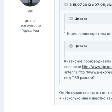
В 15.07.2012 в 07:05, viz
VIP
Цитата
1.3k
Пол:
Мужчина
Город:
Уфа
1. Какие производители де
Цитата
Китайские производители.
connector
http://www.aliexpr
antenna
http://www.aliexpres.
под TS9 разъем?
Ок. Но нужно поискать где т
+ насколько мне известно там 