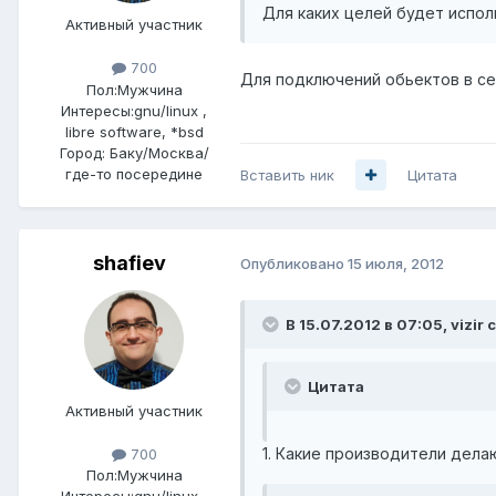
Для каких целей будет испо
Активный участник
700
Для подключений обьектов в се
Пол:
Мужчина
Интересы:
gnu/linux ,
libre software, *bsd
Город:
Баку/Москва/
где-то посередине
Вставить ник
Цитата
shafiev
Опубликовано
15 июля, 2012
В 15.07.2012 в 07:05, vizir 
Цитата
Активный участник
1. Какие производители дела
700
Пол:
Мужчина
Интересы:
gnu/linux ,