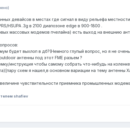
нено)
нных девайсов в местах где сигнал в виду рельефа местности
PRS/HSUPA .3g в 2100 диапозоне edge в 900-1800 .
ервых массовых модемов пчелайна) есть выход на внешнию ант
опросов:
симум будет выхлоп в дб?(Немного глупый вопрос, но я не оч
outdooir антенны под этот FME разьем ?
емку/инструкция чтобы самому собрать что-нибудь на коленк
)[пару схем я нашел,в основном вариации на тему антенны Ха
в величине чувствительности приемника промышленных модемах
телем shafiev