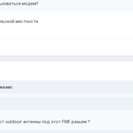
льзоваться модем?
льской местности.
сказал:
ют outdooir антенны под этот FME разьем ?