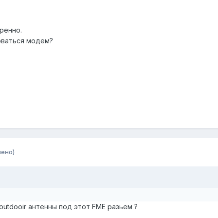
ренно.
оваться модем?
нено)
outdooir антенны под этот FME разьем ?