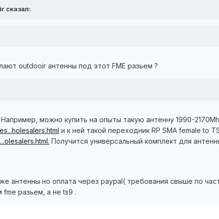
ir сказал:
лают outdooir антенны под этот FME разьем ?
 Например, можно купить на опыты такую антенну 1990-2170Mh
es...holesalers.html
и к ней такой переходник RP SMA female to TS
..olesalers.html.
Получится универсальный комплект для антенны
еже антенны но оплата через paypal( требования свыше по час
fme разьем, а не ts9 .