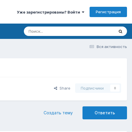
Регистрация
Уже зарегистрированы? Войти
Вся активность
Share
Подписчики
0
Создать тему
Ответить