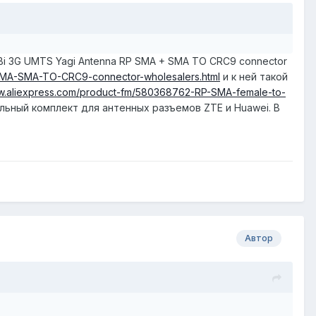
i 3G UMTS Yagi Antenna RP SMA + SMA TO CRC9 connector
SMA-SMA-TO-CRC9-connector-wholesalers.html
и к ней такой
ww.aliexpress.com/product-fm/580368762-RP-SMA-female-to-
ьный комплект для антенных разъемов ZTE и Huawei. В
Автор