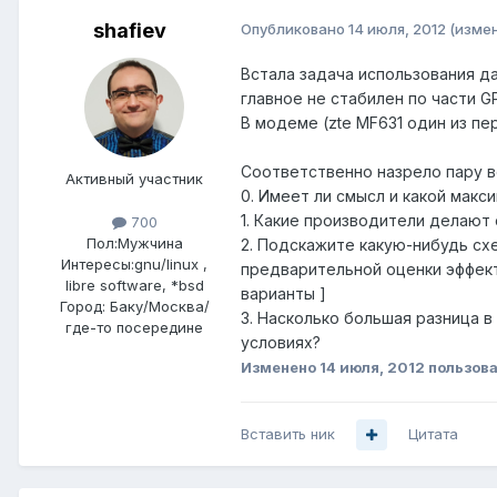
shafiev
Опубликовано
14 июля, 2012
(изме
Встала задача использования да
главное не стабилен по части G
В модеме (zte MF631 один из п
Соответственно назрело пару в
Активный участник
0. Имеет ли смысл и какой мак
1. Какие производители делают 
700
Пол:
Мужчина
2. Подскажите какую-нибудь сх
Интересы:
gnu/linux ,
предварительной оценки эффекта
libre software, *bsd
варианты ]
Город:
Баку/Москва/
3. Насколько большая разница 
где-то посередине
условиях?
Изменено
14 июля, 2012
пользова
Вставить ник
Цитата