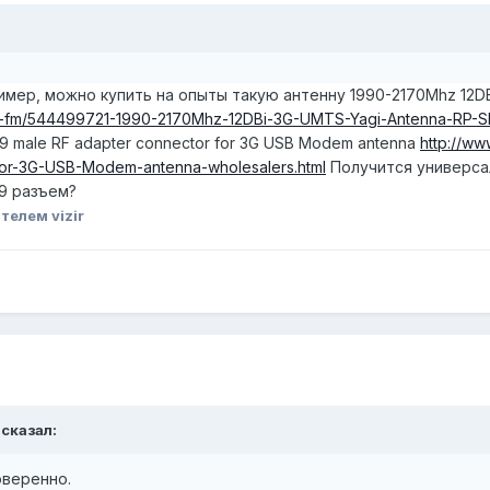
имер, можно купить на опыты такую антенну 1990-2170Mhz 12DB
uct-fm/544499721-1990-2170Mhz-12DBi-3G-UMTS-Yagi-Antenna-RP-
9 male RF adapter connector for 3G USB Modem antenna
http://w
or-3G-USB-Modem-antenna-wholesalers.html
Получится универсал
9 разъем?
телем vizir
 сказал:
оверенно.