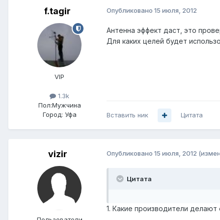
f.tagir
Опубликовано
15 июля, 2012
Антенна эффект даст, это прове
Для каких целей будет использ
VIP
1.3k
Пол:
Мужчина
Город:
Уфа
Вставить ник
Цитата
vizir
Опубликовано
15 июля, 2012
(изме
Цитата
1. Какие производители делают 
Пользователи