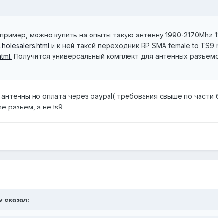
пример, можно купить на опыты такую антенну 1990-2170Mhz 1
.holesalers.html
и к ней такой переходник RP SMA female to TS9 
tml.
Получится универсальный комплект для антенных разъемов
 антенны но оплата через paypal( требования свыше по части 
 разьем, а не ts9 .
v сказал: