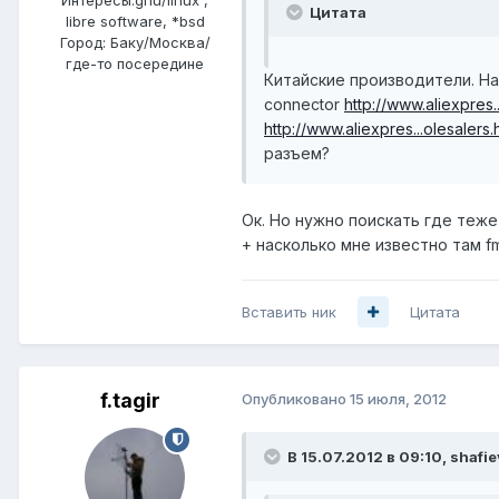
Цитата
libre software, *bsd
Город:
Баку/Москва/
где-то посередине
Китайские производители. На
connector
http://www.aliexpres..
http://www.aliexpres...olesalers.h
разъем?
Ок. Но нужно поискать где теже
+ насколько мне известно там fme
Вставить ник
Цитата
f.tagir
Опубликовано
15 июля, 2012
В 15.07.2012 в 09:10, shafie