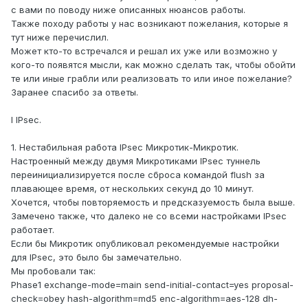
с вами по поводу ниже описанных нюансов работы.
Также походу работы у нас возникают пожелания, которые я
тут ниже перечислил.
Может кто-то встречался и решал их уже или возможно у
кого-то появятся мысли, как можно сделать так, чтобы обойти
те или иные грабли или реализовать то или иное пожелание?
Заранее спасибо за ответы.
I IPsec.
1. Нестабильная работа IPsec Микротик-Микротик.
Настроенный между двумя Микротиками IPsec туннель
переинициализируется после сброса командой flush за
плавающее время, от нескольких секунд до 10 минут.
Хочется, чтобы повторяемость и предсказуемость была выше.
Замечено также, что далеко не со всеми настройками IPsec
работает.
Если бы Микротик опубликовал рекомендуемые настройки
для IPsec, это было бы замечательно.
Мы пробовали так:
Phase1 exchange-mode=main send-initial-contact=yes proposal-
check=obey hash-algorithm=md5 enc-algorithm=aes-128 dh-