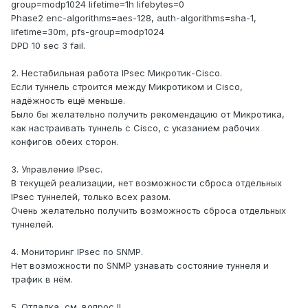
group=modp1024 lifetime=1h lifebytes=0
Phase2 enc-algorithms=aes-128, auth-algorithms=sha-1,
lifetime=30m, pfs-group=modp1024
DPD 10 sec 3 fail.
2. Нестабильная работа IPsec Микротик-Cisco.
Если туннель строится между Микротиком и Cisco,
надёжность ещё меньше.
Было бы желательно получить рекомендацию от Микротика,
как настраивать туннель с Cisco, с указанием рабочих
конфигов обеих сторон.
3. Управление IPsec.
В текущей реализации, нет возможности сброса отдельных
IPsec туннелей, только всех разом.
Очень желательно получить возможность сброса отдельных
туннелей.
4. Мониторинг IPsec по SNMP.
Нет возможности по SNMP узнавать состояние туннеля и
трафик в нём.
5. Отладка, см. вопрос II